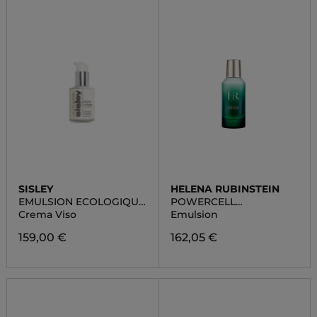
SISLEY
HELENA RUBINSTEIN
EMULSION ECOLOGIQUE
POWERCELL
FORMULE AVANCÉE
SKINMUNITY
Crema Viso
Emulsion
159,00 €
162,05 €