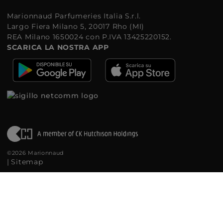
Marionnaud Parfumeries Italia S.r.l.
Largo Fiera Milano 5, 20017 Rho (MI)
REA Milano 1650024 con P.IVA 13425220152.
SCARICA LA NOSTRA APP
©2026 Marionnaud
|
Sitemap