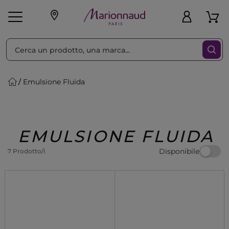
Ordina per
Filtra
Emulsione Fluida
Make-up
Profumi
🎁 Idee
Corpo
Uomo
Marche
Capelli
Regalo
EMULSIONE FLUIDA
Disponibile
7 Prodotto/i