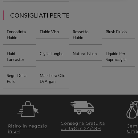
CONSIGLIATI PER TE
Fondotinta
Fluido Viso
Rossetto
Blush Fluido
Fluido
Fluido
Fluid
Ciglia Lunghe
Natural Blush
Liquido Per
Lancaster
Sopracciglia
Segni Della
Maschera Olio
Pelle
Di Argan
Consegna Gratuita
Ritiro in negozio
Camp
da 35€​ in 24/48H
in 2H
Oma