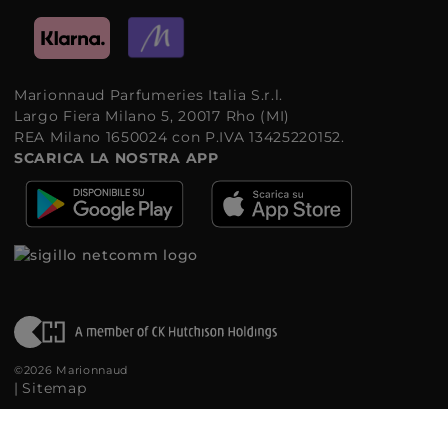
Marionnaud Parfumeries Italia S.r.l.
Largo Fiera Milano 5, 20017 Rho (MI)
REA Milano 1650024 con P.IVA 13425220152.
SCARICA LA NOSTRA APP
©2026 Marionnaud
|
Sitemap