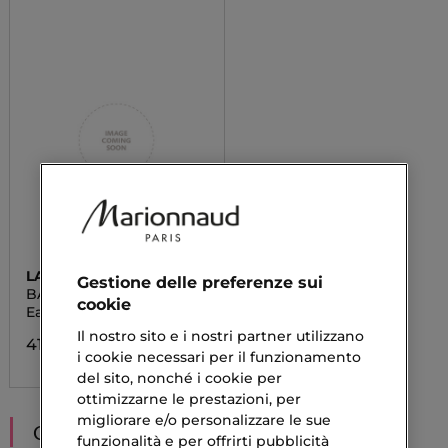
LATTAFA
Gestione delle preferenze sui
BADÈ E AL OUD NOBLE
cookie
BLUSH
Eau De Parfum
Il nostro sito e i nostri partner utilizzano
41,60 €
i cookie necessari per il funzionamento
del sito, nonché i cookie per
ottimizzarne le prestazioni, per
migliorare e/o personalizzare le sue
CONSIGLIATI PER TE
funzionalità e per offrirti pubblicità