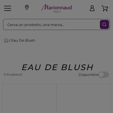
Ordina per
Filtra
Eau De Blush
Make-up
Profumi
🎁 Idee
Corpo
Uomo
Marche
Capelli
Regalo
EAU DE BLUSH
Disponibile
5 Prodotto/i