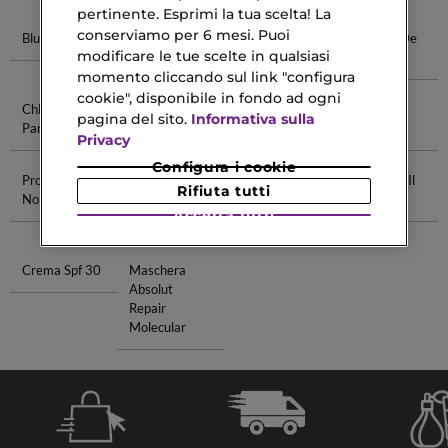
pertinente. Esprimi la tua scelta! La
conserviamo per 6 mesi. Puoi
Blush Dior
Sauvage Eau
Sauvage Eau
Libre Eau De
modificare le tue scelte in qualsiasi
De Parfum
De Toilette
Parfum
momento cliccando sul link "configura
cookie", disponibile in fondo ad ogni
Chloe Eau De
Lattafa
Smalto
Makeup
pagina del sito.
Informativa sulla
Parfum
Parfum
Metallico
Palette
Privacy
Configura i cookie
Profumo
Trattamento
Profumi Tom
Creme Per Il
Rifiuta tutti
Nomade
Della Pelle
Ford Uomo
Corpo
Accetta tutti
Secca
Crema Spf 30
Maschera
Absolut
Repair
Molecular