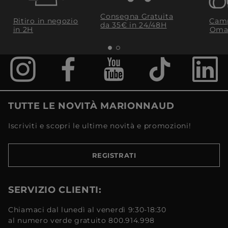
Consegna Gratuita
Ritiro in negozio
Camp
da 35€​ in 24/48H
in 2H
Oma
TUTTE LE NOVITÀ MARIONNAUD
Iscriviti e scopri le ultime novità e promozioni!
REGISTRATI
SERVIZIO CLIENTI:
Chiamaci dal lunedì al venerdì 9:30-18:30
al numero verde gratuito 800.914.998