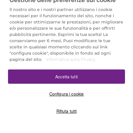
Gestione delle preferenze sui cookie
Il nostro sito e i nostri partner utilizzano i cookie
necessari per il funzionamento del sito, nonché i
cookie per ottimizzarne le prestazioni, per migliorare
e/o personalizzare le sue funzionalità e per offrirti
Marionnaud Parfumeries Italia S.r.l.
pubblicità pertinente. Esprimi la tua scelta! La
Largo Fiera Milano 5, 20017 Rho (MI)
conserviamo per 6 mesi. Puoi modificare le tue
REA Milano 1650024 con P.IVA 13425220152.
scelte in qualsiasi momento cliccando sul link
SCARICA LA NOSTRA APP
"configura cookie", disponibile in fondo ad ogni
pagina del sito.
Informativa sulla Privacy
Accetta tutti
Configura i cookie
Rifiuta tutti
©2026 Marionnaud
|
Sitemap