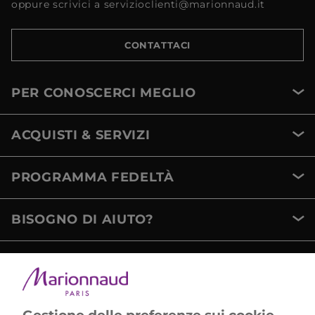
oppure scrivici a servizioclienti@marionnaud.it
CONTATTACI
PER CONOSCERCI MEGLIO
ACQUISTI & SERVIZI
PROGRAMMA FEDELTÀ
BISOGNO DI AIUTO?
METODI DI PAGAMENTO