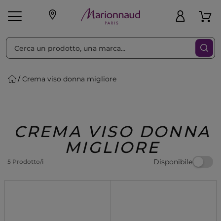
Ordina per
Filtra
Crema viso donna migliore
Make-up
Profumi
🎁 Idee
Corpo
Uomo
Marche
Capelli
Regalo
CREMA VISO DONNA
MIGLIORE
Disponibile
5 Prodotto/i