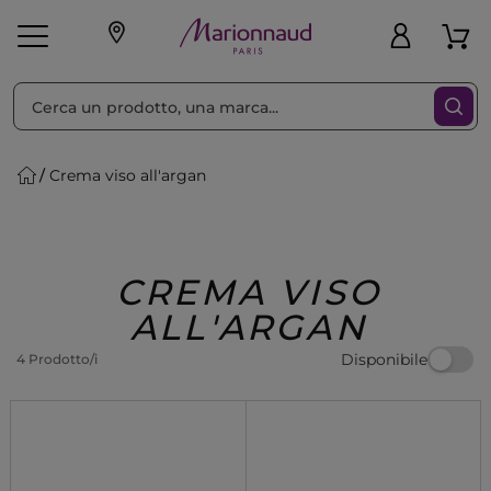
Ordina per
Filtra
Crema viso all'argan
Make-up
Profumi
🎁 Idee
Corpo
Uomo
Marche
Capelli
Regalo
CREMA VISO
ALL'ARGAN
Disponibile
4 Prodotto/i