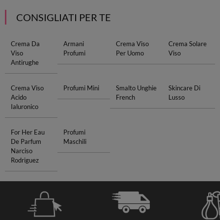
CONSIGLIATI PER TE
Crema Da
Armani
Crema Viso
Crema Solare
Viso
Profumi
Per Uomo
Viso
Antirughe
Crema Viso
Profumi Mini
Smalto Unghie
Skincare Di
Acido
French
Lusso
Ialuronico
For Her Eau
Profumi
De Parfum
Maschili
Narciso
Rodriguez