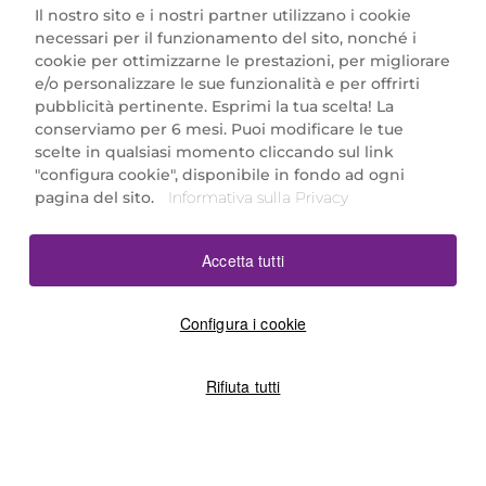
Il nostro sito e i nostri partner utilizzano i cookie
necessari per il funzionamento del sito, nonché i
cookie per ottimizzarne le prestazioni, per migliorare
e/o personalizzare le sue funzionalità e per offrirti
Marionnaud Parfumeries Italia S.r.l.
pubblicità pertinente. Esprimi la tua scelta! La
Largo Fiera Milano 5, 20017 Rho (MI)
conserviamo per 6 mesi. Puoi modificare le tue
REA Milano 1650024 con P.IVA 13425220152.
scelte in qualsiasi momento cliccando sul link
SCARICA LA NOSTRA APP
"configura cookie", disponibile in fondo ad ogni
pagina del sito.
Informativa sulla Privacy
Accetta tutti
Configura i cookie
Rifiuta tutti
©2026 Marionnaud
|
Sitemap