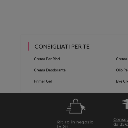
CONSIGLIATI PER TE
Crema Per Ricci
Crema 
Crema Deodorante
Olio Pe
Primer Gel
Eye Cr
Conseg
Ritiro in negozio
da 35€
in 2H