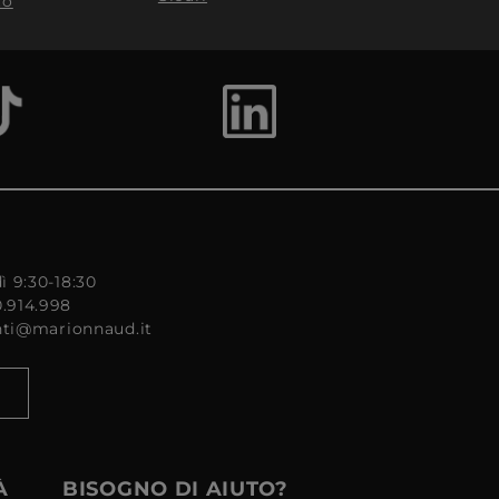
to
ì 9:30-18:30
0.914.998
enti@marionnaud.it
À
BISOGNO DI AIUTO?