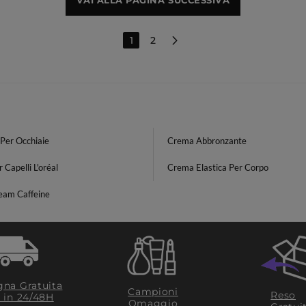
VAI ALLA PAGINA SUCCESSIVA
1
2
Per Occhiaie
Crema Abbronzante
r Capelli L'oréal
Crema Elastica Per Corpo
eam Caffeine
na Gratuita
Campioni
Reso
​ in 24/48H
Omaggio