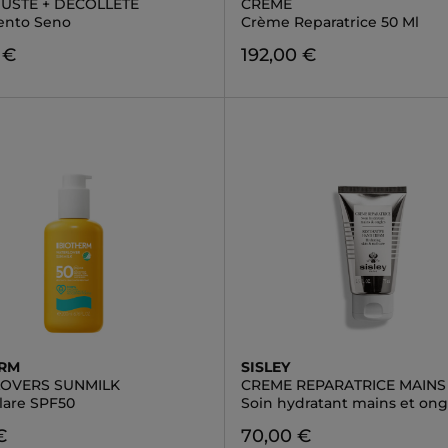
USTE + DÉCOLLETÉ
CREME
ento Seno
Crème Reparatrice 50 Ml
 €
192,00 €
ERM
SISLEY
OVERS SUNMILK
CREME REPARATRICE MAINS
olare SPF50
Soin hydratant mains et ong
€
70,00 €