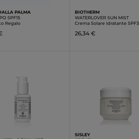
DALLA PALMA
BIOTHERM
PO SPF15
WATERLOVER SUN MIST
to Regalo
Crema Solare Idratante SPF
€
26,34 €
SISLEY