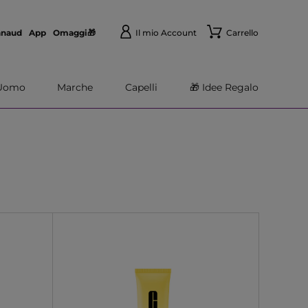
nnaud
App
Omaggi🎁
Il mio Account
Carrello
Uomo
Marche
Capelli
🎁 Idee Regalo