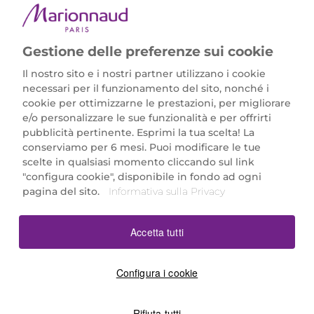
Gestione delle preferenze sui cookie
Il nostro sito e i nostri partner utilizzano i cookie
necessari per il funzionamento del sito, nonché i
cookie per ottimizzarne le prestazioni, per migliorare
e/o personalizzare le sue funzionalità e per offrirti
Marionnaud Parfumeries Italia S.r.l.
pubblicità pertinente. Esprimi la tua scelta! La
Largo Fiera Milano 5, 20017 Rho (MI)
conserviamo per 6 mesi. Puoi modificare le tue
REA Milano 1650024 con P.IVA 13425220152.
scelte in qualsiasi momento cliccando sul link
SCARICA LA NOSTRA APP
"configura cookie", disponibile in fondo ad ogni
pagina del sito.
Informativa sulla Privacy
Accetta tutti
Configura i cookie
Rifiuta tutti