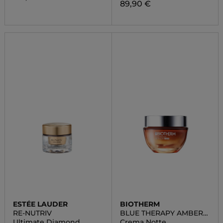
89,90 €
ESTÉE LAUDER
BIOTHERM
RE-NUTRIV
BLUE THERAPY AMBER
ALGAE REVITALIZE
Ultimate Diamond
Crema Notte