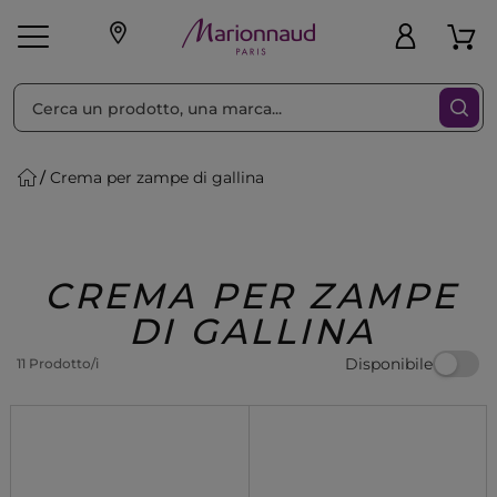
Ordina per
Filtra
Crema per zampe di gallina
Make-up
Profumi
🎁 Idee
Corpo
Uomo
Marche
Capelli
Regalo
CREMA PER ZAMPE
DI GALLINA
Disponibile
11 Prodotto/i