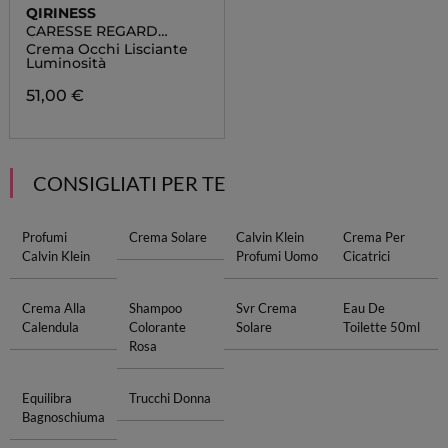
QIRINESS
CARESSE REGARD
ÉNERGIE
Crema Occhi Lisciante
Luminosità
51,00 €
CONSIGLIATI PER TE
Profumi
Crema Solare
Calvin Klein
Crema Per
Calvin Klein
Profumi Uomo
Cicatrici
Crema Alla
Shampoo
Svr Crema
Eau De
Calendula
Colorante
Solare
Toilette 50ml
Rosa
Equilibra
Trucchi Donna
Bagnoschiuma