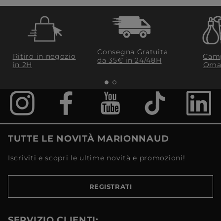
Consegna Gratuita
Ritiro in negozio
Camp
da 35€​ in 24/48H
in 2H
Oma
TUTTE LE NOVITÀ MARIONNAUD
Iscriviti e scopri le ultime novità e promozioni!
REGISTRATI
SERVIZIO CLIENTI: