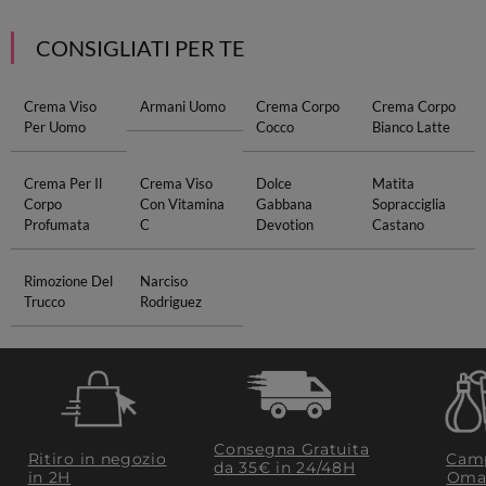
CONSIGLIATI PER TE
Crema Viso
Armani Uomo
Crema Corpo
Crema Corpo
Per Uomo
Cocco
Bianco Latte
Crema Per Il
Crema Viso
Dolce
Matita
Corpo
Con Vitamina
Gabbana
Sopracciglia
Profumata
C
Devotion
Castano
Rimozione Del
Narciso
Trucco
Rodriguez
Consegna Gratuita
Ritiro in negozio
Camp
da 35€​ in 24/48H
in 2H
Oma