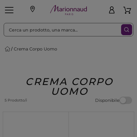
Ordina per
Filtra
Crema Corpo Uomo
Make-up
Profumi
🎁 Idee
Corpo
Uomo
Marche
Capelli
Regalo
CREMA CORPO
UOMO
Disponibile
5 Prodotto/i