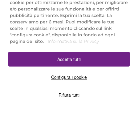
cookie per ottimizzarne le prestazioni, per migliorare
e/o personalizzare le sue funzionalità e per offrirti
Marionnaud Parfumeries Italia S.r.l.
pubblicità pertinente. Esprimi la tua scelta! La
Largo Fiera Milano 5, 20017 Rho (MI)
conserviamo per 6 mesi. Puoi modificare le tue
REA Milano 1650024 con P.IVA 13425220152.
scelte in qualsiasi momento cliccando sul link
SCARICA LA NOSTRA APP
"configura cookie", disponibile in fondo ad ogni
pagina del sito.
Informativa sulla Privacy
Accetta tutti
Configura i cookie
Rifiuta tutti
©2026 Marionnaud
|
Sitemap