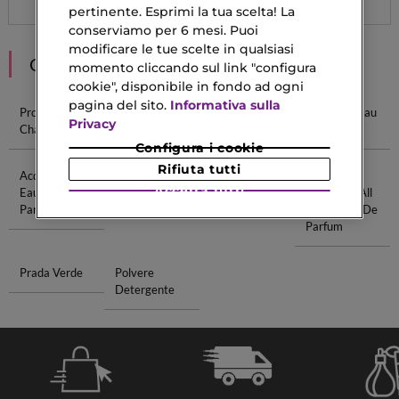
pertinente. Esprimi la tua scelta! La
conserviamo per 6 mesi. Puoi
modificare le tue scelte in qualsiasi
CONSIGLIATI PER TE
momento cliccando sul link "configura
cookie", disponibile in fondo ad ogni
pagina del sito.
Informativa sulla
Profumi Coco
Profumi Al
Sauvage Eau
Miss Dior Eau
Privacy
Chanel
Cocco
De Parfum
De Parfum
Configura i cookie
Rifiuta tutti
Acqua Di Gio
Crema
Tonico Acido
Narciso
Accetta tutti
Eau De
Detergente
Ialuronico
Rodriguez All
Parfum
Of Me Eau De
Parfum
Prada Verde
Polvere
Detergente