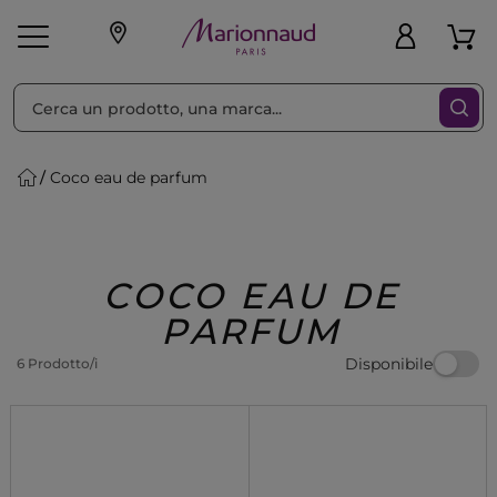
Ordina per
Filtra
Coco eau de parfum
Make-up
Profumi
🎁 Idee
Corpo
Uomo
Marche
Capelli
Regalo
COCO EAU DE
PARFUM
Disponibile
6 Prodotto/i