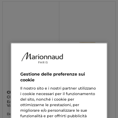
Gestione delle preferenze sui
cookie
Il nostro sito e i nostri partner utilizzano
CHANEL
TOM FORD
i cookie necessari per il funzionamento
COCO NOIR
SOLEIL BLANC
del sito, nonché i cookie per
Eau De Parfum
Eau De Toilette
ottimizzarne le prestazioni, per
Vaporizzatore
123,00 €
migliorare e/o personalizzare le sue
107,92 €
Da
funzionalità e per offrirti pubblicità