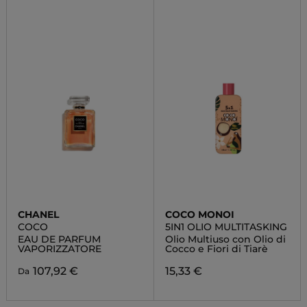
CHANEL
COCO MONOI
COCO
5IN1 OLIO MULTITASKING
EAU DE PARFUM
Olio Multiuso con Olio di
VAPORIZZATORE
Cocco e Fiori di Tiarè
107,92 €
15,33 €
Da