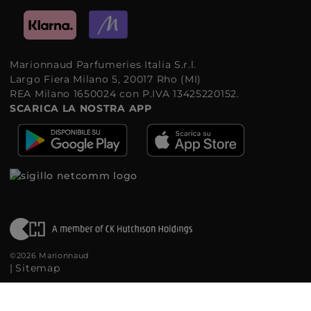
Marionnaud Parfumeries Italia S.r.l.
Largo Fiera Milano 5, 20017 Rho (MI)
REA Milano 1650024 con P.IVA 13425220152.
SCARICA LA NOSTRA APP
©2026 Marionnaud
|
Sitemap