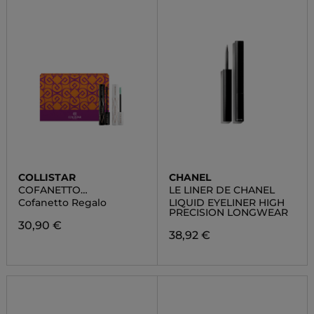
COLLISTAR
CHANEL
COFANETTO
LE LINER DE CHANEL
IMPECCABILE MASCARA
Cofanetto Regalo
LIQUID EYELINER HIGH
ULTRA NERO + BASE
PRECISION LONGWEAR
MASCARA
30,90 €
38,92 €