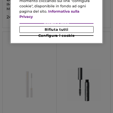
momento cliccando sul link "configura
IMPECCABILE
LA BASE MASCARA
cookie", disponibile in fondo ad ogni
Mascara
Volume e Trattamento
pagina del sito.
Informativa sulla
Privacy
24,43 €
50,90 €
Accetta tutti
Rifiuta tutti
Configura i cookie