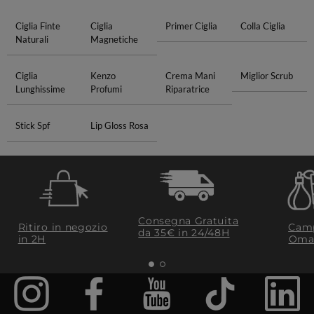
Ciglia Finte
Ciglia
Primer Ciglia
Colla Ciglia
Naturali
Magnetiche
Ciglia
Kenzo
Crema Mani
Miglior Scrub
Lunghissime
Profumi
Riparatrice
Stick Spf
Lip Gloss Rosa
Consegna Gratuita
Ritiro in negozio
Camp
da 35€​ in 24/48H
in 2H
Oma