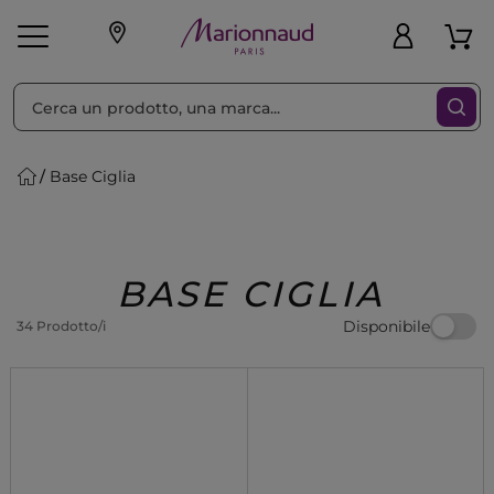
Ordina per
Filtra
Base Ciglia
Make-up
Profumi
🎁 Idee
Corpo
Uomo
Marche
Capelli
Regalo
BASE CIGLIA
Disponibile
34 Prodotto/i