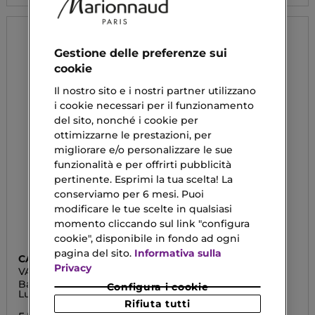
Gestione delle preferenze sui
cookie
Il nostro sito e i nostri partner utilizzano
i cookie necessari per il funzionamento
del sito, nonché i cookie per
ottimizzarne le prestazioni, per
migliorare e/o personalizzare le sue
funzionalità e per offrirti pubblicità
pertinente. Esprimi la tua scelta! La
conserviamo per 6 mesi. Puoi
modificare le tue scelte in qualsiasi
momento cliccando sul link "configura
cookie", disponibile in fondo ad ogni
pagina del sito.
Informativa sulla
CATRICE
CATRICE
Privacy
VALENTINE WHO?
HOLLYGLAZING
Balsamo Labbra
Shimmer Balsamo
Configura i cookie
Luminoso
Labbra
Rifiuta tutti