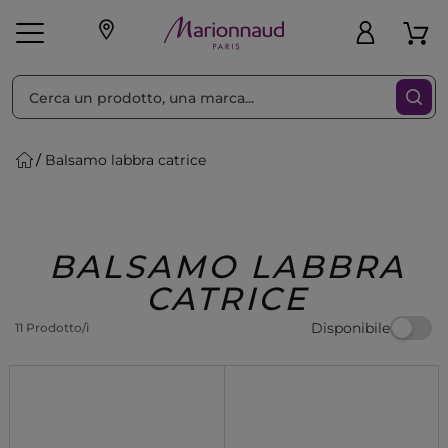
Ordina per
Filtra
Balsamo labbra catrice
Make-up
Profumi
🎁 Idee
Corpo
Uomo
Marche
Capelli
Regalo
BALSAMO LABBRA
CATRICE
Disponibile
11 Prodotto/i