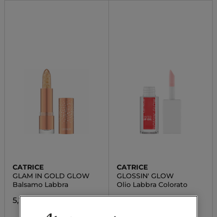
CATRICE
CATRICE
GLAM IN GOLD GLOW
GLOSSIN' GLOW
Balsamo Labbra
Olio Labbra Colorato
5,79 €
4,69 €