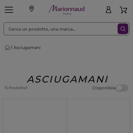
Ordina per
Filtra
Asciugamani
Make-up
Profumi
🎁 Idee
Corpo
Uomo
Marche
Capelli
Regalo
ASCIUGAMANI
Disponibile
13 Prodotto/i