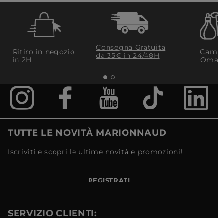
Consegna Gratuita
Ritiro in negozio
Camp
da 35€​ in 24/48H
in 2H
Oma
TUTTE LE NOVITÀ MARIONNAUD
Iscriviti e scopri le ultime novità e promozioni!
REGISTRATI
SERVIZIO CLIENTI: