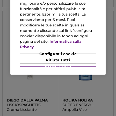
migliorare e/o personalizzare le sue
funzionalità e per offrirti pubblicità
pertinente. Esprimi la tua scelta! La
conserviamo per 6 mesi. Puoi
modificare le tue scelte in qualsiasi
momento cliccando sul link "configura
cookie", disponibile in fondo ad ogni
pagina del sito.
Informativa sulla
Privacy
Configura i cookie
Rifiuta tutti
Accetta tutti
DIEGO DALLA PALMA
HOLIKA HOLIKA
LISCIOSPAGHETTO
SUPER ENERGY
AMPOULE -
Crema Lisciante
Ampolla Viso
MOISTURIZING