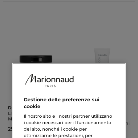
Gestione delle preferenze sui
cookie
DIEGO DALLA PALMA
DR IRENA ERIS
LISCIOSPAGHETTO
CLEANOLOGY
Il nostro sito e i nostri partner utilizzano
Maschera Lisciante
Oleogel Detergente
i cookie necessari per il funzionamento
Lenitivo per Viso e Occhi
25,00 €
del sito, nonché i cookie per
32,90 €
ottimizzarne le prestazioni, per