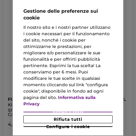
Gestione delle preferenze sui
cookie
Il nostro sito e i nostri partner utilizzano
i cookie necessari per il funzionamento
del sito, nonché i cookie per
ottimizzarne le prestazioni, per
migliorare e/o personalizzare le sue
funzionalità e per offrirti pubblicità
pertinente. Esprimi la tua scelta! La
conserviamo per 6 mesi. Puoi
modificare le tue scelte in qualsiasi
momento cliccando sul link "configura
cookie", disponibile in fondo ad ogni
pagina del sito.
Informativa sulla
FOAMIE
ALAMA PROFESSIONAL
Privacy
KISS ME ARGAN
HYDRA
Shampoo Solido per
Ricarica Shampoo
Accetta tutti
Capelli Crespi
Idratante - Eco Refill
Rifiuta tutti
4,90 €
11,50 €
Configura i cookie