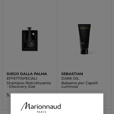
DIEGO DALLA PALMA
SEBASTIAN
EFFETTISPECIALI
DARK OIL
Shampoo Ristrutturante
Balsamo per Capelli
- Discovery Size
Luminosi
5,60 €
26,60 €