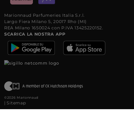
Marionnaud Parfumeries Italia S.r.l.
Largo Fiera Milano 5, 20017 Rho (MI)
REA Milano 1650024 con P.IVA 13425220152.
SCARICA LA NOSTRA APP
©2026 Marionnaud
|
Sitemap