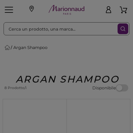
Ordina per
Filtra
Argan Shampoo
Make-up
Profumi
🎁 Idee
Corpo
Uomo
Marche
Capelli
Regalo
ARGAN SHAMPOO
Disponibile
8 Prodotto/i