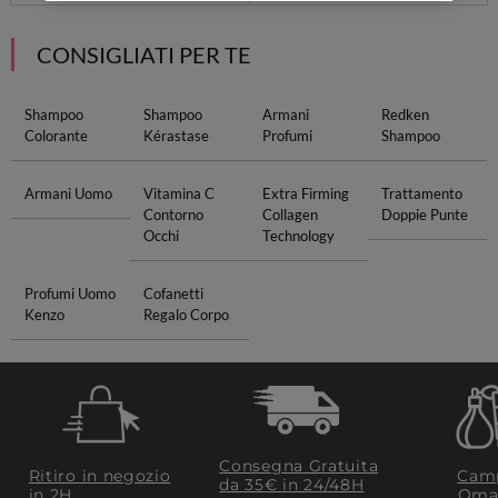
CONSIGLIATI PER TE
Shampoo
Shampoo
Armani
Redken
Colorante
Kérastase
Profumi
Shampoo
Armani Uomo
Vitamina C
Extra Firming
Trattamento
Contorno
Collagen
Doppie Punte
Occhi
Technology
Profumi Uomo
Cofanetti
Kenzo
Regalo Corpo
Consegna Gratuita
Ritiro in negozio
Camp
da 35€​ in 24/48H
in 2H
Oma