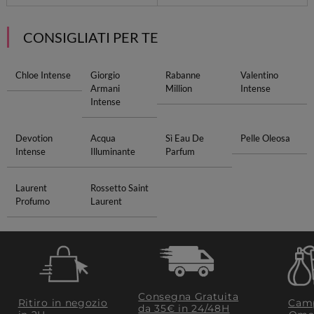
CONSIGLIATI PER TE
Chloe Intense
Giorgio
Rabanne
Valentino
Armani
Million
Intense
Intense
Devotion
Acqua
Sì Eau De
Pelle Oleosa
Intense
Illuminante
Parfum
Laurent
Rossetto Saint
Profumo
Laurent
Consegna Gratuita
Ritiro in negozio
Camp
da 35€​ in 24/48H