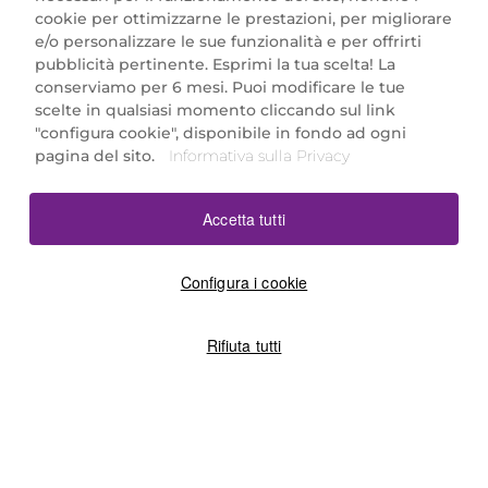
cookie per ottimizzarne le prestazioni, per migliorare
e/o personalizzare le sue funzionalità e per offrirti
Marionnaud Parfumeries Italia S.r.l.
pubblicità pertinente. Esprimi la tua scelta! La
Largo Fiera Milano 5, 20017 Rho (MI)
conserviamo per 6 mesi. Puoi modificare le tue
REA Milano 1650024 con P.IVA 13425220152.
scelte in qualsiasi momento cliccando sul link
SCARICA LA NOSTRA APP
"configura cookie", disponibile in fondo ad ogni
pagina del sito.
Informativa sulla Privacy
Accetta tutti
Configura i cookie
Rifiuta tutti
©2026 Marionnaud
|
Sitemap