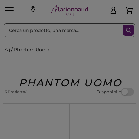
Ordina per
Filtra
Phantom Uomo
Make-up
Profumi
🎁 Idee
Corpo
Uomo
Marche
Capelli
Regalo
PHANTOM UOMO
Disponibile
3 Prodotto/i