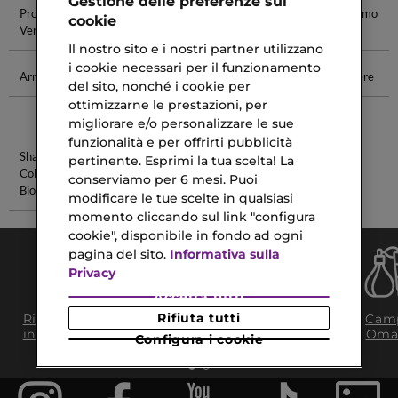
Gestione delle preferenze sui
Profumi Uomo
Profumi Uomo
Profumi Gucci
Profumi Uomo
cookie
Versace
Prada
Uomo
Kenzo
Il nostro sito e i nostri partner utilizzano
i cookie necessari per il funzionamento
Armani Uomo
Shampoo
Balsamo
Terra Polvere
del sito, nonché i cookie per
Districante
Solare Per
ottimizzarne le prestazioni, per
Labbra
migliorare e/o personalizzare le sue
funzionalità e per offrirti pubblicità
Shampoo
Foam Per
pertinente. Esprimi la tua scelta! La
Colorante
Capelli
conserviamo per 6 mesi. Puoi
Biondo
modificare le tue scelte in qualsiasi
momento cliccando sul link "configura
cookie", disponibile in fondo ad ogni
pagina del sito.
Informativa sulla
Privacy
Accetta tutti
Consegna Gratuita
Rifiuta tutti
Ritiro in negozio
Camp
da 35€​ in 24/48H
in 2H
Oma
Configura i cookie