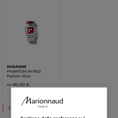
RABANNE
PHANTOM IN RED
Parfum Elixir
90,00 €
Da
CONSIGLIATI PER TE