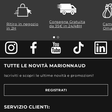
Consegna Gratuita
Ritiro in negozio
Camp
da 35€​ in 24/48H
in 2H
Oma
TUTTE LE NOVITÀ MARIONNAUD
Iscriviti e scopri le ultime novità e promozioni!
REGISTRATI
SERVIZIO CLIENTI: