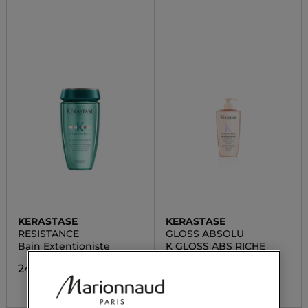
KERASTASE
KERASTASE
RESISTANCE
GLOSS ABSOLU
Bain Extentioniste
K GLOSS ABS RICHE
DPACK 500ML
24,72 €
39,60 €
Da