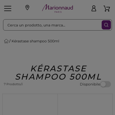
Ordina per
Filtra
Kérastase shampoo 500ml
Make-up
Profumi
🎁 Idee
Corpo
Uomo
Marche
Capelli
Regalo
KÉRASTASE
SHAMPOO 500ML
Disponibile
7 Prodotto/i