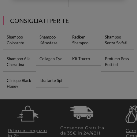
CONSIGLIATI PER TE
Shampoo
Shampoo
Redken
Shampoo
Colorante
Kérastase
Shampoo
Senza Solfati
Shampoo Alla
Collagen Eye
Kit Trucco
Profumo Boss
Cheratina
Bottled
Clinique Black
Idratante Spf
Honey
Consegna Gratuita
Ritiro in negozio
Camp
da 35€​ in 24/48H
in 2H
Oma