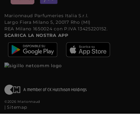
Marionnaud Parfumeries Italia S.r.l.
Largo Fiera Milano 5, 20017 Rho (MI)
REA Milano 1650024 con P.IVA 13425220152.
SCARICA LA NOSTRA APP
©2026 Marionnaud
|
Sitemap