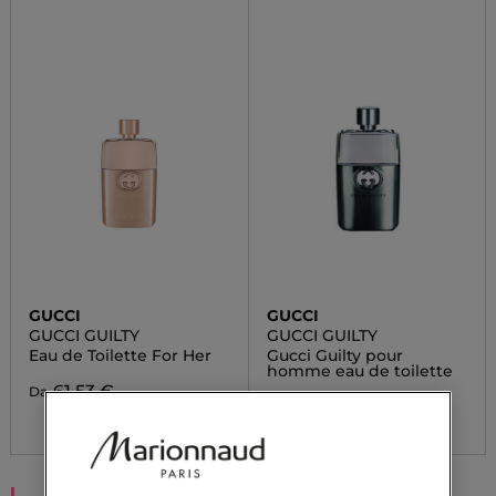
GUCCI
GUCCI
GUCCI GUILTY
GUCCI GUILTY
Eau de Toilette For Her
Gucci Guilty pour
homme eau de toilette
61,53 €
Da
137,90 €