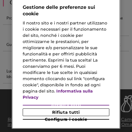
CONSIGLIATI PER TE
Gestione delle preferenze sui
cookie
Profumi Gucci
Profumi Gucci
Sauvage Eau
Dior Homme
Il nostro sito e i nostri partner utilizzano
Uomo
De Parfum
Eau De
i cookie necessari per il funzionamento
Toilette
del sito, nonché i cookie per
ottimizzarne le prestazioni, per
Gucci Donna
Struccante
Collagen Eye
Creme SVR
migliorare e/o personalizzare le sue
Per Pelli
funzionalità e per offrirti pubblicità
Sensibili
pertinente. Esprimi la tua scelta! La
conserviamo per 6 mesi. Puoi
Lucidalabbra
Fard 4 Colori
modificare le tue scelte in qualsiasi
Idratante
momento cliccando sul link "configura
cookie", disponibile in fondo ad ogni
pagina del sito.
Informativa sulla
Privacy
Accetta tutti
Rifiuta tutti
Consegna Gratuita
Ritiro in negozio
Configura i cookie
Camp
da 35€​ in 24/48H
in 2H
Oma