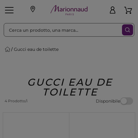
Ordina per
Filtra
Gucci eau de toilette
Make-up
Profumi
🎁 Idee
Corpo
Uomo
Marche
Capelli
Regalo
GUCCI EAU DE
TOILETTE
Disponibile
4 Prodotto/i