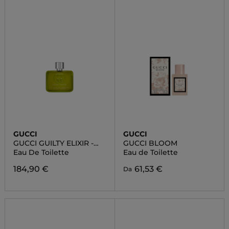
GUCCI
GUCCI
GUCCI GUILTY ELIXIR -
GUCCI BLOOM
UOMO
Eau De Toilette
Eau de Toilette
184,90 €
61,53 €
Da