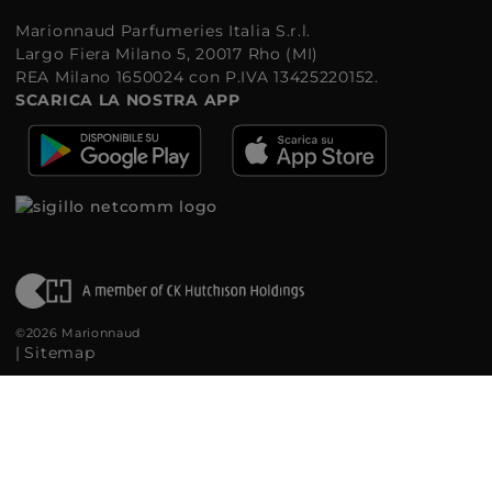
Marionnaud Parfumeries Italia S.r.l.
Largo Fiera Milano 5, 20017 Rho (MI)
REA Milano 1650024 con P.IVA 13425220152.
SCARICA LA NOSTRA APP
©2026 Marionnaud
|
Sitemap