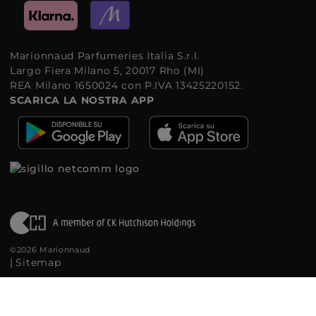
Marionnaud Parfumeries Italia S.r.l.
Largo Fiera Milano 5, 20017 Rho (MI)
REA Milano 1650024 con P.IVA 13425220152.
SCARICA LA NOSTRA APP
©2026 Marionnaud
|
Sitemap