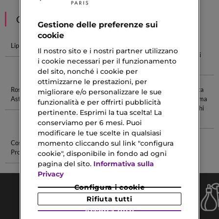
CONSIGLIATI PER TE
Gestione delle preferenze sui
cookie
Lip Gloss
Gloss Capelli
Gloss Essence
Creme
Il nostro sito e i nostri partner utilizzano
Rimpolpanti
i cookie necessari per il funzionamento
Viso
del sito, nonché i cookie per
ottimizzarne le prestazioni, per
Rossetto
Chanel Lift
Acido
Regalo Festa
migliorare e/o personalizzare le sue
Astra
Crème
Ialuronico
Della Mamma
funzionalità e per offrirti pubblicità
Puro
Matita Occhi
pertinente. Esprimi la tua scelta! La
2026
conserviamo per 6 mesi. Puoi
modificare le tue scelte in qualsiasi
momento cliccando sul link "configura
Cosmetici E
Crema Viso
Profumi
Anti Giorno
cookie", disponibile in fondo ad ogni
pagina del sito.
Informativa sulla
Privacy
Configura i cookie
Rifiuta tutti
Accetta tutti
Consegna Gratuita