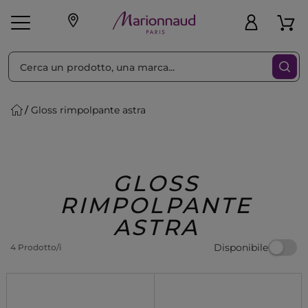
Ordina per
Filtra
Gloss rimpolpante astra
Make-up
Profumi
🎁 Idee
Corpo
Uomo
Marche
Capelli
Regalo
GLOSS
RIMPOLPANTE
ASTRA
Disponibile
4 Prodotto/i