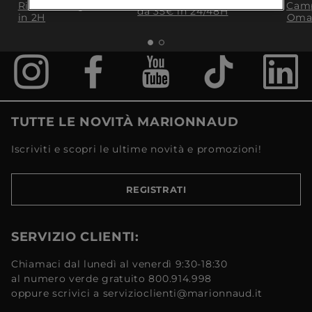
Ritiro in negozio
Camp
da 35€​ in 24/48H
in 2H
Oma
TUTTE LE NOVITÀ MARIONNAUD
Iscriviti e scopri le ultime novità e promozioni!
REGISTRATI
SERVIZIO CLIENTI:
Chiamaci dal lunedì al venerdì 9:30-18:30
al numero verde gratuito 800.914.998
oppure scrivici a servizioclienti@marionnaud.it