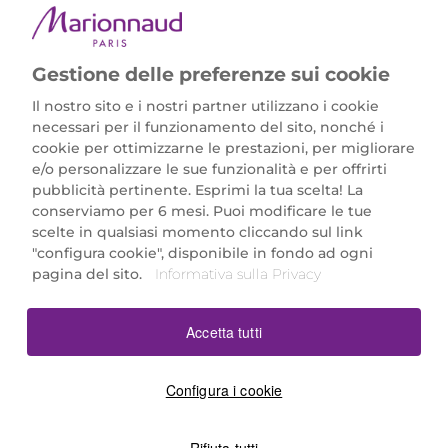
Gestione delle preferenze sui cookie
Il nostro sito e i nostri partner utilizzano i cookie
necessari per il funzionamento del sito, nonché i
cookie per ottimizzarne le prestazioni, per migliorare
e/o personalizzare le sue funzionalità e per offrirti
Marionnaud Parfumeries Italia S.r.l.
pubblicità pertinente. Esprimi la tua scelta! La
Largo Fiera Milano 5, 20017 Rho (MI)
conserviamo per 6 mesi. Puoi modificare le tue
REA Milano 1650024 con P.IVA 13425220152.
scelte in qualsiasi momento cliccando sul link
SCARICA LA NOSTRA APP
"configura cookie", disponibile in fondo ad ogni
pagina del sito.
Informativa sulla Privacy
Accetta tutti
Configura i cookie