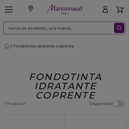
Ordina per
Filtra
Fondotinta idratante coprente
Make-up
Profumi
🎁 Idee
Corpo
Uomo
Marche
Capelli
Regalo
FONDOTINTA
IDRATANTE
COPRENTE
Disponibile
7 Prodotto/i