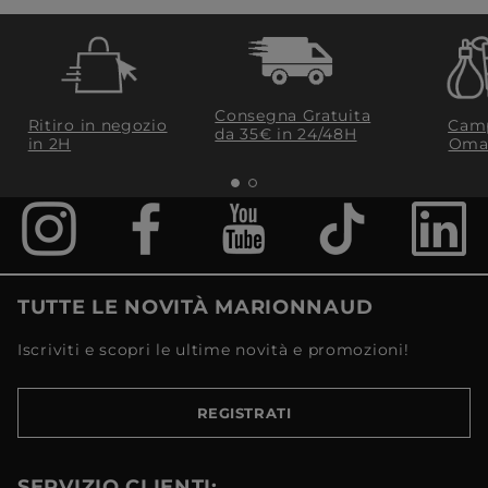
Consegna Gratuita
Ritiro in negozio
Camp
da 35€​ in 24/48H
in 2H
Oma
TUTTE LE NOVITÀ MARIONNAUD
Iscriviti e scopri le ultime novità e promozioni!
REGISTRATI
SERVIZIO CLIENTI: