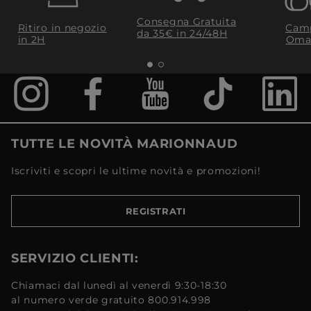
Consegna Gratuita
Ritiro in negozio
Camp
da 35€​ in 24/48H
in 2H
Oma
TUTTE LE NOVITÀ MARIONNAUD
Iscriviti e scopri le ultime novità e promozioni!
REGISTRATI
SERVIZIO CLIENTI:
Chiamaci dal lunedì al venerdì 9:30-18:30
al numero verde gratuito 800.914.998