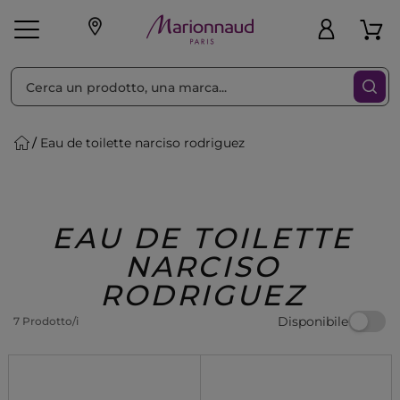
Ordina per
Filtra
Eau de toilette narciso rodriguez
Make-up
Profumi
🎁 Idee
Corpo
Uomo
Marche
Capelli
Regalo
EAU DE TOILETTE
NARCISO
RODRIGUEZ
Disponibile
7 Prodotto/i