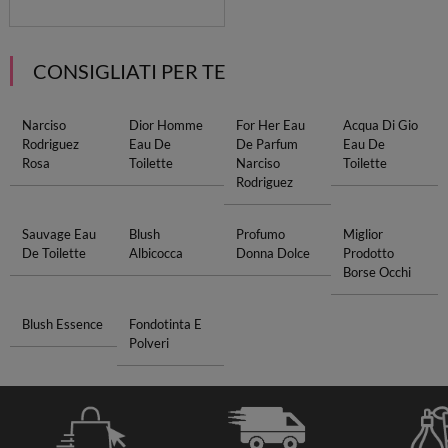
CONSIGLIATI PER TE
Narciso
Dior Homme
For Her Eau
Acqua Di Gio
Rodriguez
Eau De
De Parfum
Eau De
Rosa
Toilette
Narciso
Toilette
Rodriguez
Sauvage Eau
Blush
Profumo
Miglior
De Toilette
Albicocca
Donna Dolce
Prodotto
Borse Occhi
Blush Essence
Fondotinta E
Polveri