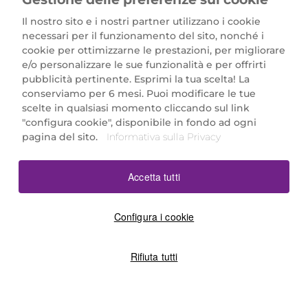
Il nostro sito e i nostri partner utilizzano i cookie
necessari per il funzionamento del sito, nonché i
cookie per ottimizzarne le prestazioni, per migliorare
e/o personalizzare le sue funzionalità e per offrirti
Marionnaud Parfumeries Italia S.r.l.
pubblicità pertinente. Esprimi la tua scelta! La
Largo Fiera Milano 5, 20017 Rho (MI)
conserviamo per 6 mesi. Puoi modificare le tue
REA Milano 1650024 con P.IVA 13425220152.
scelte in qualsiasi momento cliccando sul link
SCARICA LA NOSTRA APP
"configura cookie", disponibile in fondo ad ogni
pagina del sito.
Informativa sulla Privacy
Accetta tutti
Configura i cookie
Rifiuta tutti
©2026 Marionnaud
|
Sitemap