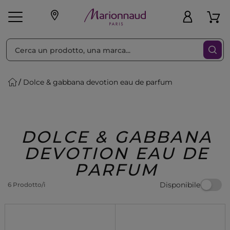
Ordina per
Filtra
Dolce & gabbana devotion eau de parfum
Make-up
Profumi
🎁 Idee
Corpo
Uomo
Marche
Capelli
Regalo
DOLCE & GABBANA
DEVOTION EAU DE
PARFUM
Disponibile
6 Prodotto/i