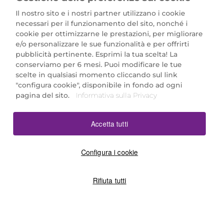
Il nostro sito e i nostri partner utilizzano i cookie
necessari per il funzionamento del sito, nonché i
cookie per ottimizzarne le prestazioni, per migliorare
e/o personalizzare le sue funzionalità e per offrirti
Marionnaud Parfumeries Italia S.r.l.
pubblicità pertinente. Esprimi la tua scelta! La
Largo Fiera Milano 5, 20017 Rho (MI)
conserviamo per 6 mesi. Puoi modificare le tue
REA Milano 1650024 con P.IVA 13425220152.
scelte in qualsiasi momento cliccando sul link
SCARICA LA NOSTRA APP
"configura cookie", disponibile in fondo ad ogni
pagina del sito.
Informativa sulla Privacy
Accetta tutti
Configura i cookie
Rifiuta tutti
©2026 Marionnaud
|
Sitemap