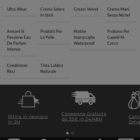
Ultra Wear
Crema Solare
Cream Velvet
Crema Mani
In Stick
Senza Nichel
Armani Sì
Prodotti Per
Matite
Profumo Per
Passione Eau
La Pelle
Sopracciglia
Capelli Al
De Parfum
Waterproof
Cocco
Intense
Conditioner
Tinta Labbra
Ricci
Naturale
Consegna Gratuita
Ritiro in negozio
Camp
da 35€​ in 24/48H
in 2H
Oma