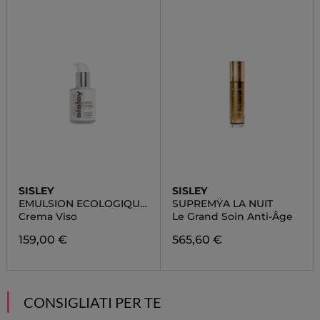
SISLEY
SISLEY
EMULSION ECOLOGIQUE
SUPREMŸA LA NUIT
FORMULE AVANCÉE
Crema Viso
Le Grand Soin Anti-Âge
159,00 €
565,60 €
CONSIGLIATI PER TE