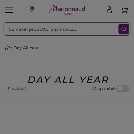
Ordina per
Filtra
Day All Year
Make-up
Profumi
🎁 Idee
Corpo
Uomo
Marche
Capelli
Regalo
DAY ALL YEAR
Disponibile
4 Prodotto/i