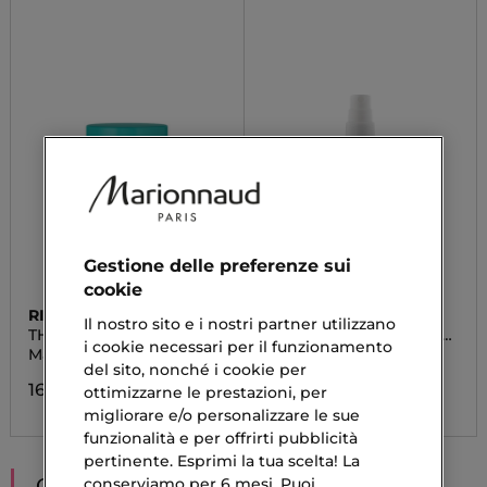
Gestione delle preferenze sui
cookie
RITUALS
ESSENCE
Il nostro sito e i nostri partner utilizzano
THE RITUAL OF KARMA
JELLY GRIP REFRESHING
i cookie necessari per il funzionamento
ALOE
Maschera Corpo Notte
Spray Viso
del sito, nonché i cookie per
16,90 €
4,19 €
ottimizzarne le prestazioni, per
migliorare e/o personalizzare le sue
funzionalità e per offrirti pubblicità
pertinente. Esprimi la tua scelta! La
CONSIGLIATI PER TE
conserviamo per 6 mesi. Puoi