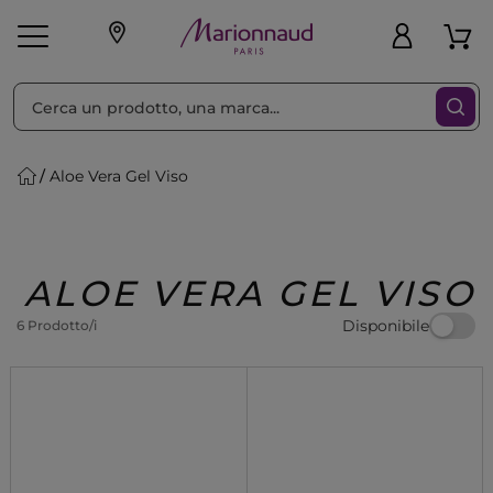
Ordina per
Filtra
Aloe Vera Gel Viso
Make-up
Profumi
🎁 Idee
Corpo
Uomo
Marche
Capelli
Regalo
ALOE VERA GEL VISO
Disponibile
6 Prodotto/i