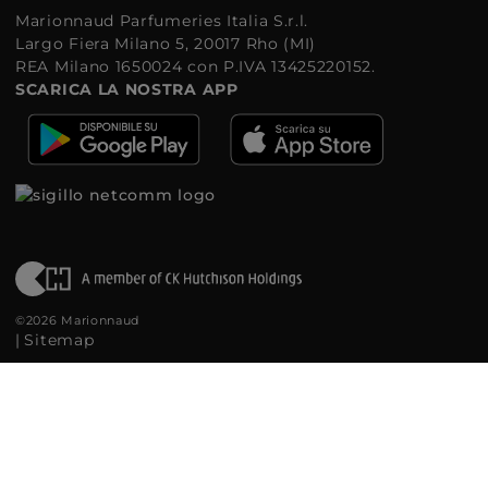
Marionnaud Parfumeries Italia S.r.l.
Largo Fiera Milano 5, 20017 Rho (MI)
REA Milano 1650024 con P.IVA 13425220152.
SCARICA LA NOSTRA APP
©2026 Marionnaud
|
Sitemap