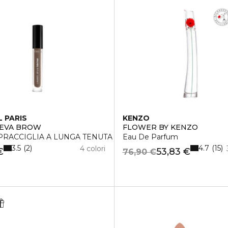
L PARIS
KENZO
IEVA BROW
FLOWER BY KENZO
PRACCIGLIA A LUNGA TENUTA
Eau De Parfum
3.5
4.7
2
15
4 colori
€
53,83 €
76,90 €