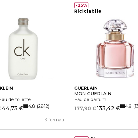
25%
Riciclabile
KLEIN
GUERLAIN
MON GUERLAIN
au de toilette
Eau de parfum
4.8
4.9
2812
1
44,73 €
133,42 €
€
177,90 €
3 formati