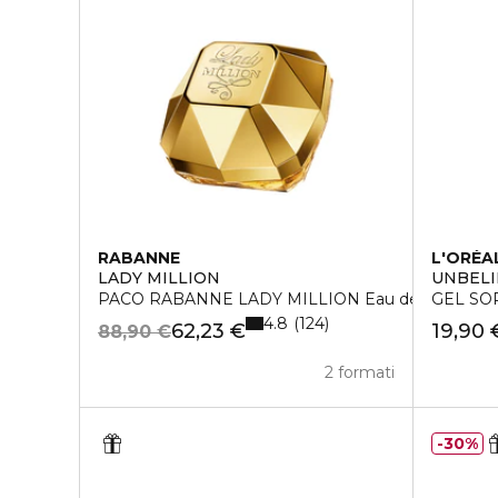
RABANNE
L'ORÉA
LADY MILLION
UNBEL
PACO RABANNE LADY MILLION Eau de Parfum
GEL SO
4.8
124
62,23 €
19,90 
88,90 €
2 formati
30%