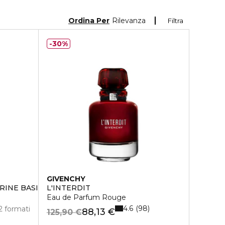
Ordina Per
Rilevanza
Filtra
30%
GIVENCHY
RINE BASILIC
L'INTERDIT
Eau de Parfum Rouge
4.6
98
2 formati
88,13 €
125,90 €