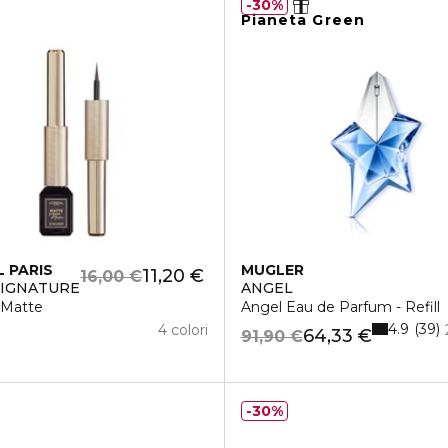
30%
Pianeta Green
L PARIS
MUGLER
11,20 €
16,00 €
SIGNATURE
ANGEL
 Matte
Angel Eau de Parfum - Refill
4.9
39
4 colori
64,33 €
91,90 €
30%