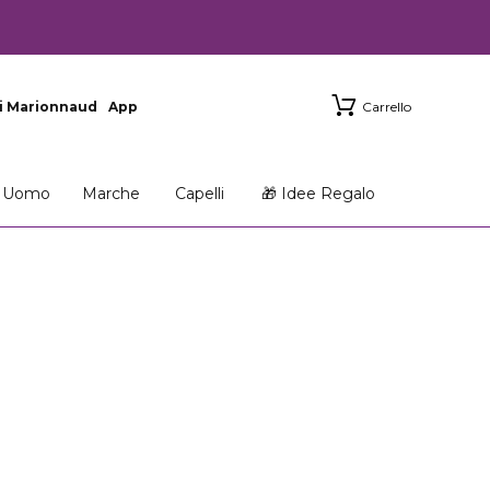
i Marionnaud
App
Carrello
Uomo
Marche
Capelli
🎁 Idee Regalo