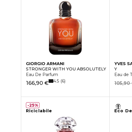
GIORGIO ARMANI
YVES S
STRONGER WITH YOU ABSOLUTELY
Y
Eau De Parfum
Eau de T
4.5
6
166,90 €
105,90
25%
Riciclabile
Eco De