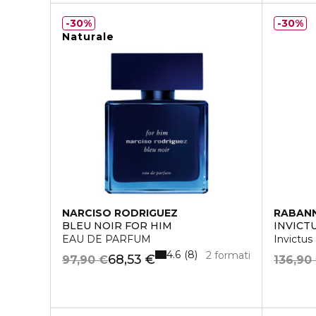
30%
30%
Naturale
NARCISO RODRIGUEZ
RABAN
BLEU NOIR FOR HIM
INVICT
EAU DE PARFUM
Invictus
4.6
8
2 formati
68,53 €
97,90 €
136,90