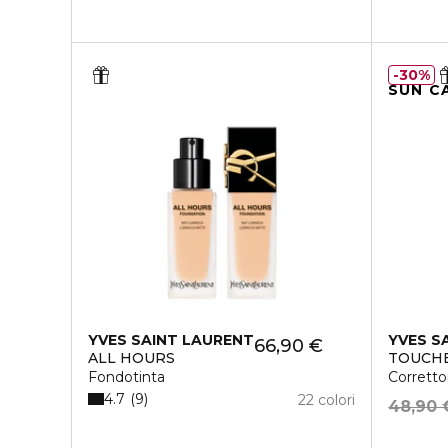
30%
SUN C
YVES SAINT LAURENT
YVES S
66,90 €
ALL HOURS
TOUCHE
Fondotinta
Corretto
4.7
9
22 colori
48,90 