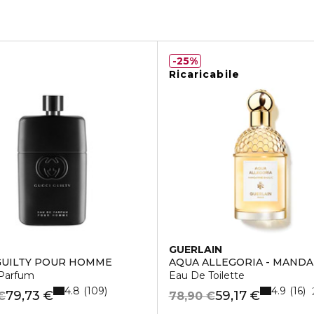
25%
Ricaricabile
GUERLAIN
GUILTY POUR HOMME
AQUA ALLEGORIA - MANDA
Parfum
Eau De Toilette
4.8
4.9
109
16
79,73 €
59,17 €
€
78,90 €