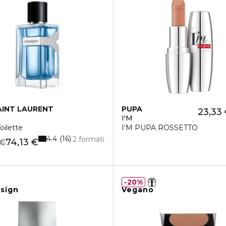
AINT LAURENT
PUPA
23,33
I'M
oilette
I'M PUPA ROSSETTO
4.4
16
2 formati
74,13 €
 €
20%
sign
Vegano