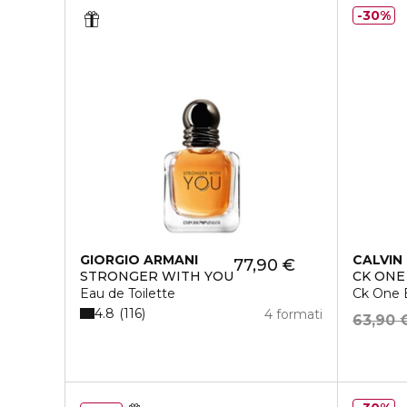
30%
GIORGIO ARMANI
CALVIN 
77,90 €
STRONGER WITH YOU
CK ONE
Eau de Toilette
Ck One E
4.8
116
4 formati
63,90 