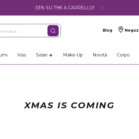
-33% SU 79€ A CARRELLO!
Blog
Negoz
umi
Viso
Solari ☀️
Make-Up
Novità
Corpo
XMAS IS COMING