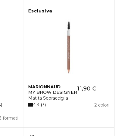
Esclusiva
MARIONNAUD
11,90 €
MY BROW DESIGNER
Matita Sopracciglia
4.3
3
3
2 colori
3 formati