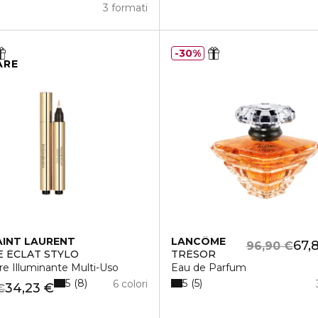
3 formati
30%
ARE
AINT LAURENT
LANCÔME
67,
96,90 €
 ÉCLAT STYLO
TRÉSOR
re Illuminante Multi-Uso
Eau de Parfum
5
5
8
5
6 colori
34,23 €
€