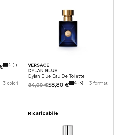
4
1
VERSACE
 €
DYLAN BLUE
Dylan Blue Eau De Toilette
4
3
3 colori
3 formati
58,80 €
84,00 €
Ricaricabile