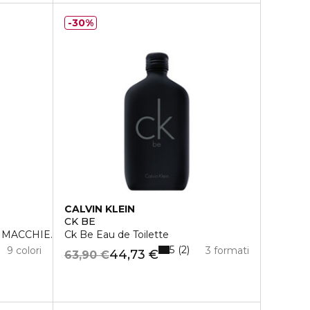
30%
CALVIN KLEIN
CK BE
MACCHIE. SPF15
Ck Be Eau de Toilette
5
2
9 colori
3 formati
44,73 €
63,90 €