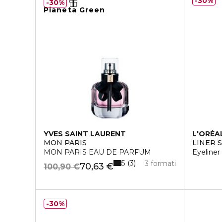
30%
30%
Pianeta Green
YVES SAINT LAURENT
L'ORÉA
MON PARIS
LINER 
MON PARIS EAU DE PARFUM
Eyeliner
5
3
3 formati
70,63 €
100,90 €
30%