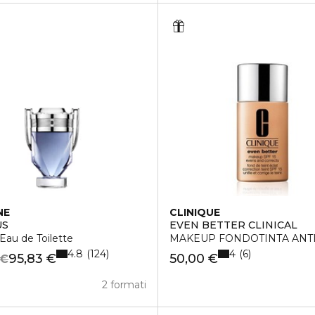
NE
CLINIQUE
US
EVEN BETTER CLINICAL
 Eau de Toilette
MAKEUP FONDOTINTA ANTI
4.8
4
124
6
95,83 €
50,00 €
 €
2 formati