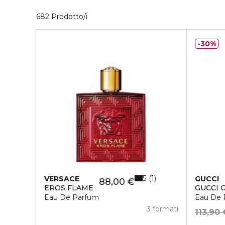
40 Prodotti visualizzati
682 Prodotto/i
30%
5
1
VERSACE
GUCCI
88,00 €
EROS FLAME
GUCCI 
Eau De Parfum
Eau De 
3 formati
113,90 