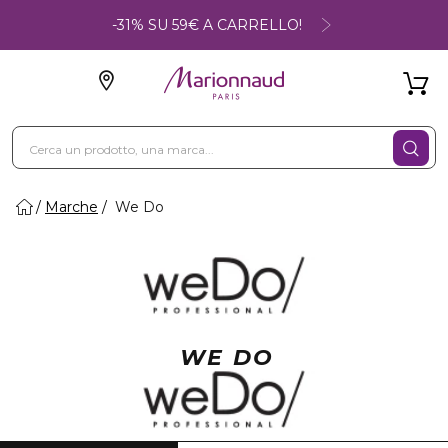
-31% SU 59€ A CARRELLO!
Marche
We Do
WE DO