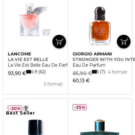
LANCÔME
GIORGIO ARMANI
LA VIE EST BELLE
STRONGER WITH YOU INT
La Vie Est Belle Eau De Parfum
Eau De Parfum
4.9
5
62
7
4 formati
93,90 €
85,90 €
60,13 €
5 formati
35%
30%
Best Seller