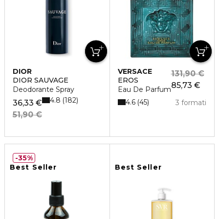
DIOR
VERSACE
131,90 €
DIOR SAUVAGE
EROS
85,73 €
Deodorante Spray
Eau De Parfum
4.8
182
4.6
45
36,33 €
3 formati
51,90 €
35%
Best Seller
Best Seller