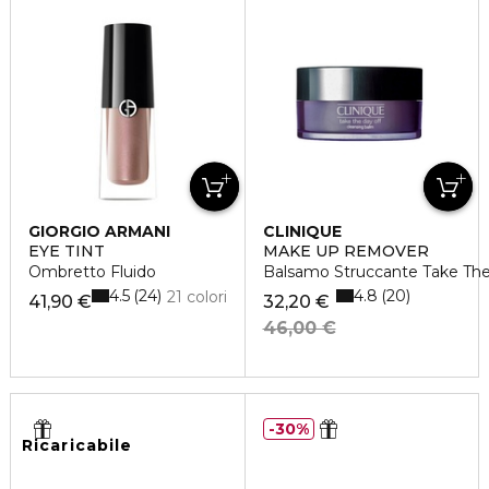
GIORGIO ARMANI
CLINIQUE
EYE TINT
MAKE UP REMOVER
Ombretto Fluido
Balsamo Struccante Take The
4.5
4.8
24
20
21 colori
41,90 €
32,20 €
46,00 €
30%
Ricaricabile