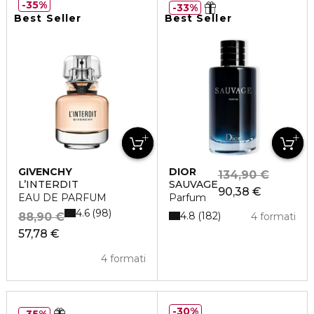
35%
33%
Best Seller
Best Seller
GIVENCHY
DIOR
134,90 €
L’INTERDIT
SAUVAGE
90,38 €
EAU DE PARFUM
Parfum
4.6
98
4.8
182
88,90 €
4 formati
57,78 €
4 formati
30%
35%