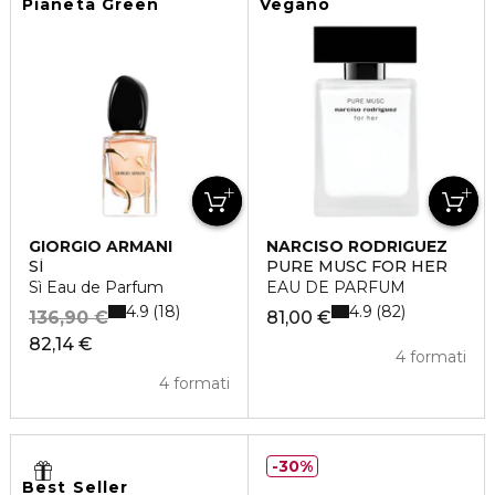
Pianeta Green
Vegano
GIORGIO ARMANI
NARCISO RODRIGUEZ
SÌ
PURE MUSC FOR HER
Sì Eau de Parfum
EAU DE PARFUM
4.9
4.9
18
82
136,90 €
81,00 €
82,14 €
4 formati
4 formati
30%
Best Seller