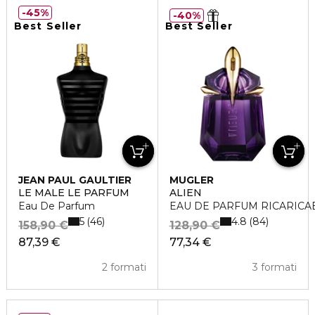
45%
40%
Best Seller
Best Seller
JEAN PAUL GAULTIER
MUGLER
LE MALE LE PARFUM
ALIEN
Eau De Parfum
EAU DE PARFUM RICARICA
5
4.8
46
84
158,90 €
128,90 €
87,39 €
77,34 €
2 formati
3 formati