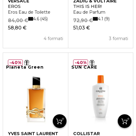
VERSACE
ZADIG & VOLTAIRE
EROS
THIS IS HER!
Eros Eau de Toilette
Eau de Parfum
4.6
4.1
45
9
84,00 €
72,90 €
58,80 €
51,03 €
4 formati
3 formati
40%
40%
Pianeta Green
SUN CARE
YVES SAINT LAURENT
COLLISTAR