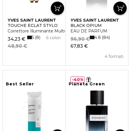
YVES SAINT LAURENT
YVES SAINT LAURENT
TOUCHE ÉCLAT STYLO
BLACK OPIUM
Correttore Illuminante Multi-Uso
EAU DE PARFUM
5
4.8
8
84
6 colori
34,23 €
96,90 €
48,90 €
67,83 €
4 formati
40%
Best Seller
Pianeta Green