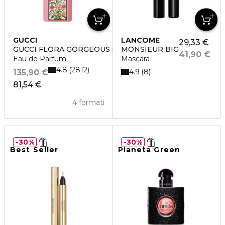
GUCCI
LANCÔME
29,33 €
GUCCI FLORA GORGEOUS GARDENIA
MONSIEUR BIG
41,90 €
Eau de Parfum
Mascara
4.8
2812
4.9
8
135,90 €
81,54 €
4 formati
30%
30%
Best Seller
Pianeta Green