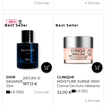
5 formati
4 formati
35%
Best Seller
Best Seller
DIOR
CLINIQUE
287,90 €
SAUVAGE
MOISTURE SURGE 100H
187,13 €
Elixir
Crema-Gel Auto-Idratante
4.9
30
4.8
182
3 formati
32,00 €
4 formati