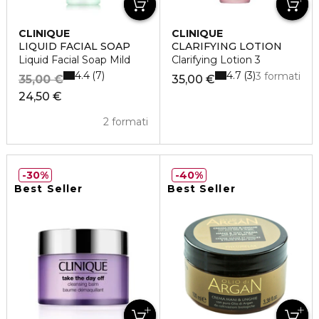
CLINIQUE
CLINIQUE
LIQUID FACIAL SOAP
CLARIFYING LOTION
Liquid Facial Soap Mild
Clarifying Lotion 3
4.4
4.7
7
3
3 formati
35,00 €
35,00 €
24,50 €
2 formati
30%
40%
Best Seller
Best Seller