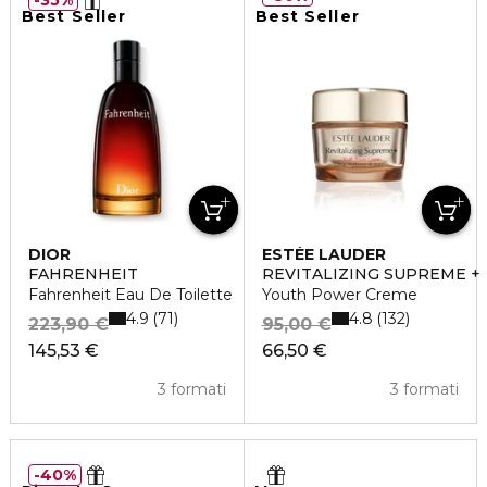
Best Seller
Best Seller
DIOR
ESTÉE LAUDER
FAHRENHEIT
REVITALIZING SUPREME +
Fahrenheit Eau De Toilette
Youth Power Creme
4.9
4.8
71
132
223,90 €
95,00 €
145,53 €
66,50 €
3 formati
3 formati
40%