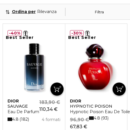
Ordina per
Rilevanza
Filtra
40%
30%
Best Seller
Best Seller
DIOR
DIOR
183,90 €
SAUVAGE
HYPNOTIC POISON
110,34 €
Eau De Parfum
Hypnotic Poison Eau De Toile
4.8
93
4.8
182
4 formati
96,90 €
67,83 €