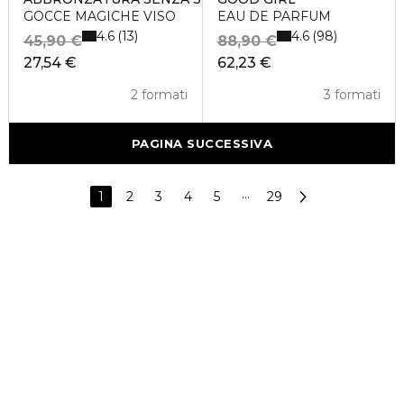
GOCCE MAGICHE VISO
EAU DE PARFUM
4.6
4.6
13
98
45,90 €
88,90 €
27,54 €
62,23 €
2 formati
3 formati
PAGINA SUCCESSIVA
1
2
3
4
5
···
29