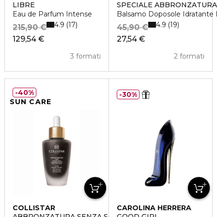
LIBRE
SPECIALE ABBRONZATURA
Eau de Parfum Intense
Balsamo Doposole Idratante R
4.9
4.9
17
19
215,90 €
45,90 €
129,54 €
27,54 €
3 formati
2 formati
40%
30%
SUN CARE
COLLISTAR
CAROLINA HERRERA
ABBRONZATURA SENZA SOLE
GOOD GIRL