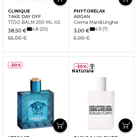
CLINIQUE
PHYTORELAX
TAKE DAY OFF
ARGAN
TTDO BALM 200 ML H2
Crema Mani&Unghie
4.8
4.9
20
7
38,50 €
3,00 €
55,00 €
5,00 €
30%
30%
Naturale