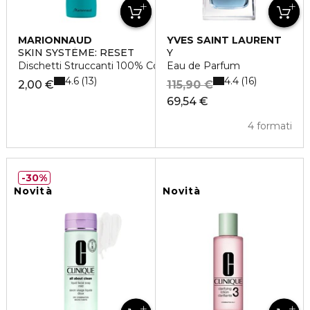
MARIONNAUD
YVES SAINT LAURENT
SKIN SYSTÈME: RESET
Y
Dischetti Struccanti 100% Cotone
Eau de Parfum
4.6
4.4
13
16
2,00 €
115,90 €
69,54 €
4 formati
30%
Novità
Novità