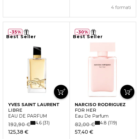
4 formati
35%
30%
Best Seller
Best Seller
YVES SAINT LAURENT
NARCISO RODRIGUEZ
LIBRE
FOR HER
EAU DE PARFUM
Eau De Parfum
4.6
4.8
31
119
192,90 €
82,00 €
125,38 €
57,40 €