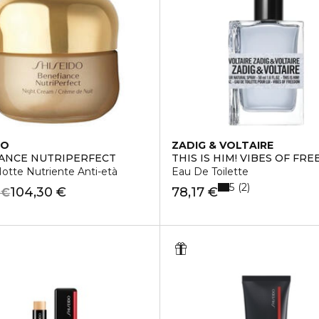
DO
ZADIG & VOLTAIRE
ANCE NUTRIPERFECT
THIS IS HIM! VIBES OF FR
otte Nutriente Anti-età
Eau De Toilette
5
2
104,30 €
78,17 €
 €