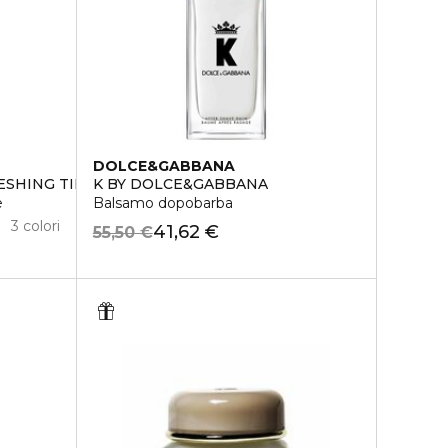
DOLCE&GABBANA
ESHING TINT
K BY DOLCE&GABBANA
e
Balsamo dopobarba
3 colori
41,62 €
55,50 €