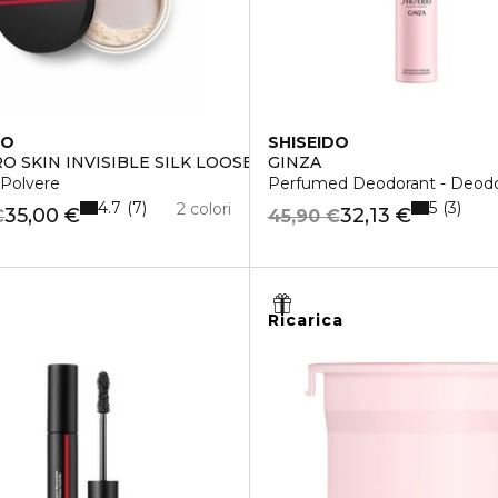
DO
SHISEIDO
O SKIN INVISIBLE SILK LOOSE POWDER
GINZA
n Polvere
Perfumed Deodorant - Deodo
4.7
5
7
3
2 colori
35,00 €
32,13 €
€
45,90 €
Ricarica