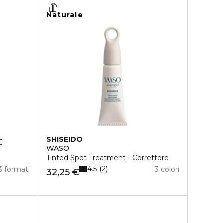
Naturale
SHISEIDO
€
WASO
Tinted Spot Treatment - Correttore
4.5
2
3 formati
3 colori
32,25 €