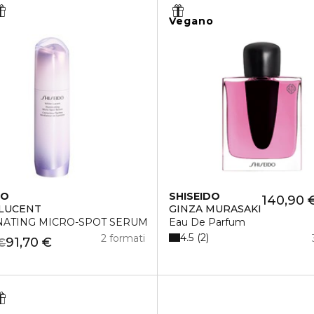
Vegano
DO
SHISEIDO
140,90 
LUCENT
GINZA MURASAKI
NATING MICRO-SPOT SERUM
Eau De Parfum
4.5
2
2 formati
91,70 €
€