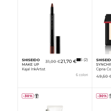
5
2
SHISEIDO
SHISEI
21,70 €
31,00 €
MAKE UP
SYNCHR
Kajal InkArtist
Cipria 
6 colori
49,50 
30%
30%