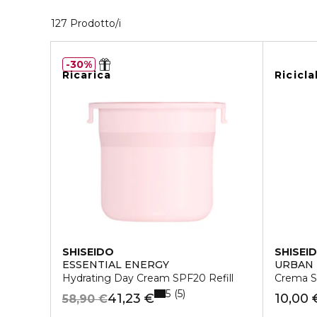
40 Prodotti visualizzati
127 Prodotto/i
30%
Ricarica
Ricicla
SHISEIDO
SHISEI
ESSENTIAL ENERGY
URBAN 
Hydrating Day Cream SPF20 Refill
Crema S
5
5
41,23 €
10,00 
58,90 €