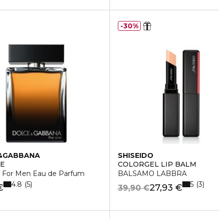
30%
&GABBANA
SHISEIDO
NE
COLORGEL LIP BALM
 For Men Eau de Parfum
BALSAMO LABBRA
4.8
5
5
3
€
27,93 €
39,90 €