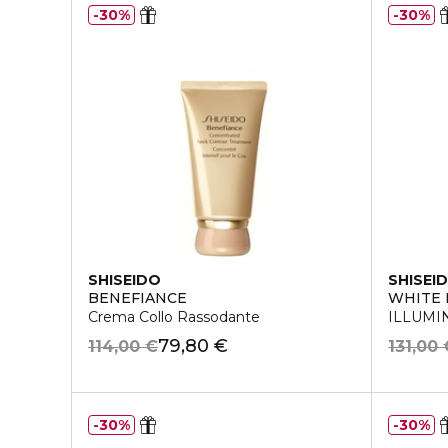
30%
30%
SHISEIDO
SHISEI
BENEFIANCE
WHITE 
Crema Collo Rassodante
ILLUMI
79,80 €
114,00 €
131,00 
30%
30%