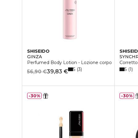
SHISEIDO
SHISEI
GINZA
SYNCHR
Perfumed Body Lotion - Lozione corpo
Corretto
5
5
3
1
39,83 €
56,90 €
30%
30%