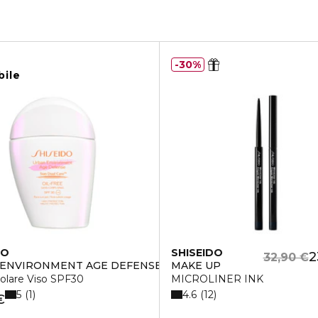
30%
bile
DO
SHISEIDO
2
32,90 €
ENVIRONMENT AGE DEFENSE OIL-FREE
MAKE UP
olare Viso SPF30
MICROLINER INK
5
4.6
1
12
€