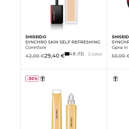
SHISEIDO
SHISEI
SYNCHRO SKIN SELF REFRESHING
SYNCHR
Correttore
Cipria I
4.8
13
5 colori
29,40 €
42,00 €
50,00 
30%