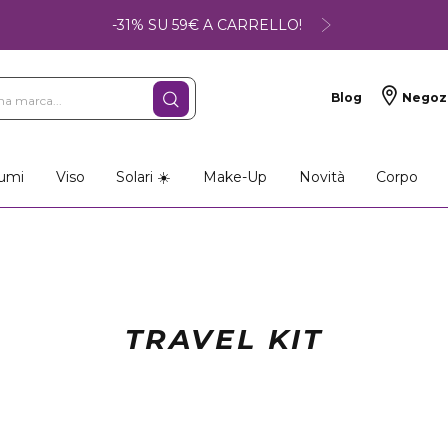
-31% SU 59€ A CARRELLO!
Blog
Negoz
umi
Viso
Solari ☀️
Make-Up
Novità
Corpo
TRAVEL KIT