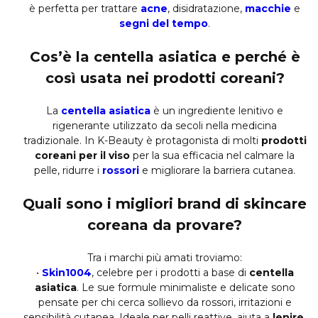
è perfetta per trattare
acne
, disidratazione,
macchie
e
segni del tempo
.
Cos’è la centella asiatica e perché è
così usata nei prodotti coreani?
La
centella asiatica
è un ingrediente lenitivo e
rigenerante utilizzato da secoli nella medicina
tradizionale. In K-Beauty è protagonista di molti
prodotti
coreani per il viso
per la sua efficacia nel calmare la
pelle, ridurre i
rossori
e migliorare la barriera cutanea.
Quali sono i migliori brand di skincare
coreana da provare?
Tra i marchi più amati troviamo:
•
Skin1004
, celebre per i prodotti a base di
centella
asiatica
. Le sue formule minimaliste e delicate sono
pensate per chi cerca sollievo da rossori, irritazioni e
sensibilità cutanea. Ideale per pelli reattive, aiuta a
lenire,