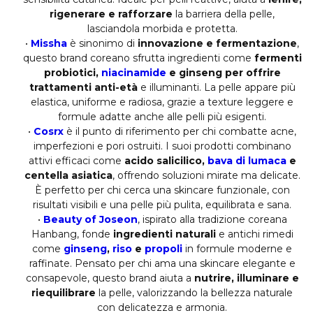
rigenerare e rafforzare
la barriera della pelle,
lasciandola morbida e protetta.
•
Missha
è sinonimo di
innovazione e fermentazione
,
questo brand coreano sfrutta ingredienti come
fermenti
probiotici,
niacinamide
e ginseng per offrire
trattamenti anti-età
e illuminanti. La pelle appare più
elastica, uniforme e radiosa, grazie a texture leggere e
formule adatte anche alle pelli più esigenti.
•
Cosrx
è il punto di riferimento per chi combatte acne,
imperfezioni e pori ostruiti. I suoi prodotti combinano
attivi efficaci come
acido salicilico,
bava di lumaca
e
centella asiatica
, offrendo soluzioni mirate ma delicate.
È perfetto per chi cerca una skincare funzionale, con
risultati visibili e una pelle più pulita, equilibrata e sana.
•
Beauty of Joseon
, ispirato alla tradizione coreana
Hanbang, fonde
ingredienti naturali
e antichi rimedi
come
ginseng
,
riso
e
propoli
in formule moderne e
raffinate. Pensato per chi ama una skincare elegante e
consapevole, questo brand aiuta a
nutrire, illuminare e
riequilibrare
la pelle, valorizzando la bellezza naturale
con delicatezza e armonia.