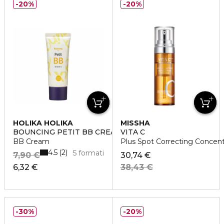
20%
20%
HOLIKA HOLIKA
MISSHA
BOUNCING PETIT BB CREAM
VITA C
BB Cream
Plus Spot Correcting Concen
4.5
2
5 formati
7,90 €
30,74 €
6,32 €
38,43 €
30%
20%