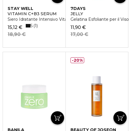
STAY WELL
7DAYS
VITAMIN C+B3 SERUM
JELLY
Siero Idratante Intensivo Vitamina C
Gelatina Esfoliante per il Viso
5
1
15,12 €
11,90 €
18,90 €
17,00 €
20%
BANILA
BEAUTY OF JOSEON