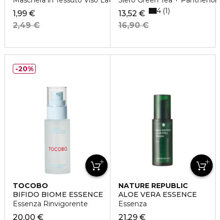
Maschera in Tessuto Viso Latte e Fragola
Siero Green Tea + Panthenol
4
1
1,99 €
13,52 €
2,49 €
16,90 €
20%
TOCOBO
NATURE REPUBLIC
BIFIDO BIOME ESSENCE
ALOE VERA ESSENCE
Essenza Rinvigorente
Essenza
20,00 €
21,29 €