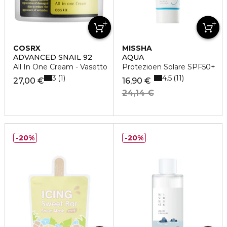
COSRX
MISSHA
ADVANCED SNAIL 92
AQUA
All In One Cream - Vasetto
Protezioen Solare SPF50+
3
4.5
1
11
27,00 €
16,90 €
24,14 €
20%
20%