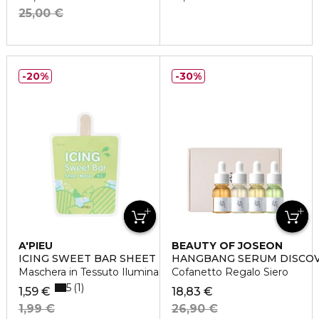
25,00 €
20%
30%
A'PIEU
BEAUTY OF JOSEON
ICING SWEET BAR SHEET MASK
HANGBANG SERUM DISCOV
Maschera in Tessuto Iluminante al Melone e Kiwi
Cofanetto Regalo Siero
5
1
1,59 €
18,83 €
1,99 €
26,90 €