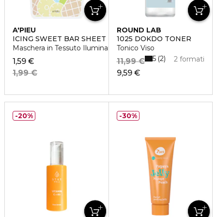
A'PIEU
ROUND LAB
ICING SWEET BAR SHEET MASK
1025 DOKDO TONER
Maschera in Tessuto Iluminante all'Ananas e Mango
Tonico Viso
5
2
2 formati
1,59 €
11,99 €
1,99 €
9,59 €
20%
30%