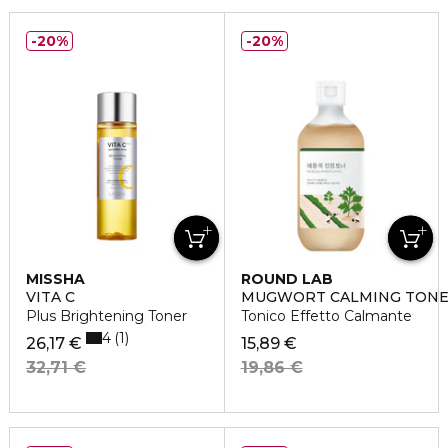
20%
20%
MISSHA
ROUND LAB
VITA C
MUGWORT CALMING TON
Plus Brightening Toner
Tonico Effetto Calmante
4
1
26,17 €
15,89 €
32,71 €
19,86 €