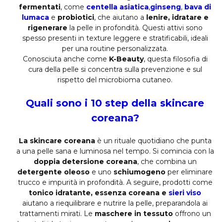
fermentati
, come
centella asiatica
,
ginseng
,
bava di
lumaca
e
probiotici
, che aiutano a
lenire, idratare e
rigenerare
la pelle in profondità. Questi attivi sono
spesso presenti in texture leggere e stratificabili, ideali
per una routine personalizzata.
Conosciuta anche come
K-Beauty
, questa filosofia di
cura della pelle si concentra sulla prevenzione e sul
rispetto del microbioma cutaneo.
Quali sono i 10 step della skincare
coreana?
La skincare coreana
è un rituale quotidiano che punta
a una pelle sana e luminosa nel tempo. Si comincia con la
doppia detersione coreana
, che combina un
detergente oleoso
e uno
schiumogeno
per eliminare
trucco e impurità in profondità. A seguire, prodotti come
tonico idratante, essenza coreana e
sieri viso
aiutano a riequilibrare e nutrire la pelle, preparandola ai
trattamenti mirati. Le
maschere in tessuto
offrono un