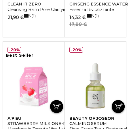
CLEAN IT ZERO
GINSENG ESSENCE WATER
Cleansing Balm Pore Clarifying
Essenza Rivitalizzante
5
5
1
1
21,90 €
14,32 €
17,90 €
20%
20%
Best Seller
A'PIEU
BEAUTY OF JOSEON
STRAWBERRY MILK ONE-PACK
CALMING SERUM