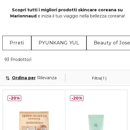
Scopri tutti i migliori prodotti skincare coreana su
Marionnaud
e inizia il tuo viaggio nella bellezza coreana!
Prreti
PYUNKANG YUL
Beauty of Jos
Visualizzati 40 prodotti che corrispondono ai tuoi fi
93 Prodotto/i
Ordina per
Rilevanza
Filtra
1
20%
20%