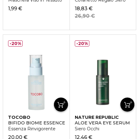
Maschera Viso in Tessuto
Cofanetto Regalo Siero
1,99 €
18,83 €
26,90 €
20%
20%
TOCOBO
NATURE REPUBLIC
BIFIDO BIOME ESSENCE
ALOE VERA EYE SERUM
Essenza Rinvigorente
Siero Occhi
20,00 €
12,46 €