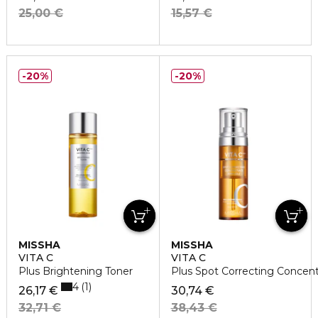
25,00 €
15,57 €
20%
20%
MISSHA
MISSHA
VITA C
VITA C
Plus Brightening Toner
Plus Spot Correcting Concen
4
1
26,17 €
30,74 €
32,71 €
38,43 €