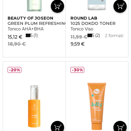
BEAUTY OF JOSEON
ROUND LAB
GREEN PLUM REFRESHING TONER
1025 DOKDO TONER
Tonico AHA+BHA
Tonico Viso
5
5
1
2
2 formati
15,12 €
11,99 €
18,90 €
9,59 €
20%
30%