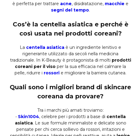
è perfetta per trattare
acne
, disidratazione,
macchie
e
segni del tempo
.
Cos’è la centella asiatica e perché è
così usata nei prodotti coreani?
La
centella asiatica
è un ingrediente lenitivo e
rigenerante utilizzato da secoli nella medicina
tradizionale. In K-Beauty è protagonista di molti
prodotti
coreani per il viso
per la sua efficacia nel calmare la
pelle, ridurre i
rossori
e migliorare la barriera cutanea.
Quali sono i migliori brand di skincare
coreana da provare?
Tra i marchi più amati troviamo:
•
Skin1004
, celebre per i prodotti a base di
centella
asiatica
. Le sue formule minimaliste e delicate sono
pensate per chi cerca sollievo da rossori, irritazioni e
sensibilità cutanea. Ideale per pelli reattive, aiuta a
lenire,