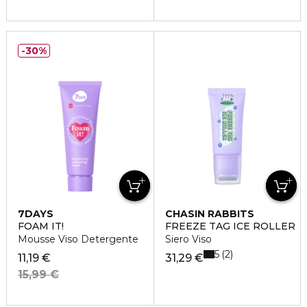
30%
7DAYS
CHASIN RABBITS
FOAM IT!
FREEZE TAG ICE ROLLER
Mousse Viso Detergente
Siero Viso
5
2
11,19 €
31,29 €
15,99 €