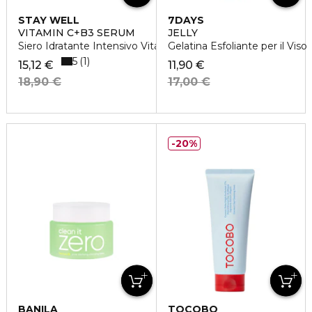
STAY WELL
7DAYS
VITAMIN C+B3 SERUM
JELLY
Siero Idratante Intensivo Vitamina C
Gelatina Esfoliante per il Viso
5
1
15,12 €
11,90 €
18,90 €
17,00 €
20%
BANILA
TOCOBO