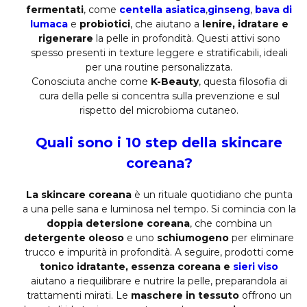
fermentati
, come
centella asiatica
,
ginseng
,
bava di
lumaca
e
probiotici
, che aiutano a
lenire, idratare e
rigenerare
la pelle in profondità. Questi attivi sono
spesso presenti in texture leggere e stratificabili, ideali
per una routine personalizzata.
Conosciuta anche come
K-Beauty
, questa filosofia di
cura della pelle si concentra sulla prevenzione e sul
rispetto del microbioma cutaneo.
Quali sono i 10 step della skincare
coreana?
La skincare coreana
è un rituale quotidiano che punta
a una pelle sana e luminosa nel tempo. Si comincia con la
doppia detersione coreana
, che combina un
detergente oleoso
e uno
schiumogeno
per eliminare
trucco e impurità in profondità. A seguire, prodotti come
tonico idratante, essenza coreana e
sieri viso
aiutano a riequilibrare e nutrire la pelle, preparandola ai
trattamenti mirati. Le
maschere in tessuto
offrono un