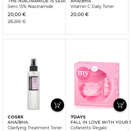
THE NIACINAMIDE 15 SERUM
AHA/BHA
Siero 15% Niacinamide
Vitamin C Daily Toner
20,00 €
20,00 €
25,00 €
COSRX
7DAYS
AHA/BHA
FALL IN LOVE WITH YOUR 
Clarifying Treatment Toner
Cofanetto Regalo