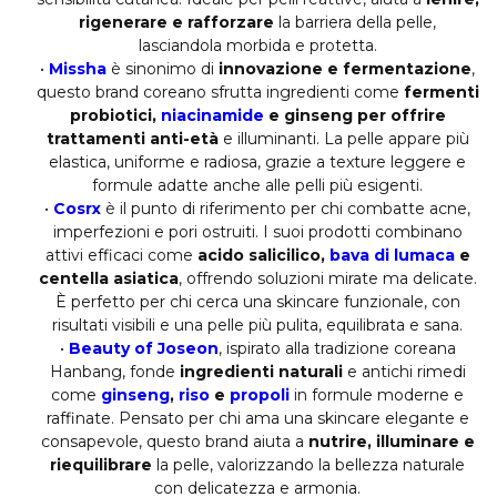
rigenerare e rafforzare
la barriera della pelle,
lasciandola morbida e protetta.
•
Missha
è sinonimo di
innovazione e fermentazione
,
questo brand coreano sfrutta ingredienti come
fermenti
probiotici,
niacinamide
e ginseng per offrire
trattamenti anti-età
e illuminanti. La pelle appare più
elastica, uniforme e radiosa, grazie a texture leggere e
formule adatte anche alle pelli più esigenti.
•
Cosrx
è il punto di riferimento per chi combatte acne,
imperfezioni e pori ostruiti. I suoi prodotti combinano
attivi efficaci come
acido salicilico,
bava di lumaca
e
centella asiatica
, offrendo soluzioni mirate ma delicate.
È perfetto per chi cerca una skincare funzionale, con
risultati visibili e una pelle più pulita, equilibrata e sana.
•
Beauty of Joseon
, ispirato alla tradizione coreana
Hanbang, fonde
ingredienti naturali
e antichi rimedi
come
ginseng
,
riso
e
propoli
in formule moderne e
raffinate. Pensato per chi ama una skincare elegante e
consapevole, questo brand aiuta a
nutrire, illuminare e
riequilibrare
la pelle, valorizzando la bellezza naturale
con delicatezza e armonia.