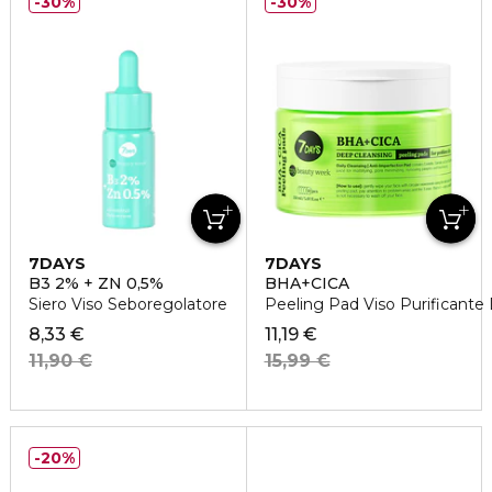
30%
30%
7DAYS
7DAYS
B3 2% + ZN 0,5%
BHA+CICA
Siero Viso Seboregolatore
Peeling Pad Viso Purificante
8,33 €
11,19 €
11,90 €
15,99 €
20%