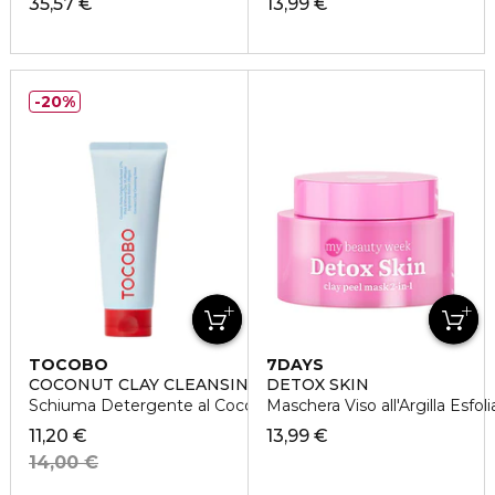
35,57 €
13,99 €
20%
TOCOBO
7DAYS
COCONUT CLAY CLEANSING FOAM
DETOX SKIN
Schiuma Detergente al Cocco
Maschera Viso all'Argilla Esfoli
11,20 €
13,99 €
14,00 €