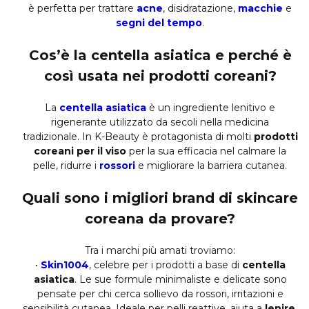
è perfetta per trattare
acne
, disidratazione,
macchie
e
segni del tempo
.
Cos’è la centella asiatica e perché è
così usata nei prodotti coreani?
La
centella asiatica
è un ingrediente lenitivo e
rigenerante utilizzato da secoli nella medicina
tradizionale. In K-Beauty è protagonista di molti
prodotti
coreani per il viso
per la sua efficacia nel calmare la
pelle, ridurre i
rossori
e migliorare la barriera cutanea.
Quali sono i migliori brand di skincare
coreana da provare?
Tra i marchi più amati troviamo:
•
Skin1004
, celebre per i prodotti a base di
centella
asiatica
. Le sue formule minimaliste e delicate sono
pensate per chi cerca sollievo da rossori, irritazioni e
sensibilità cutanea. Ideale per pelli reattive, aiuta a
lenire,