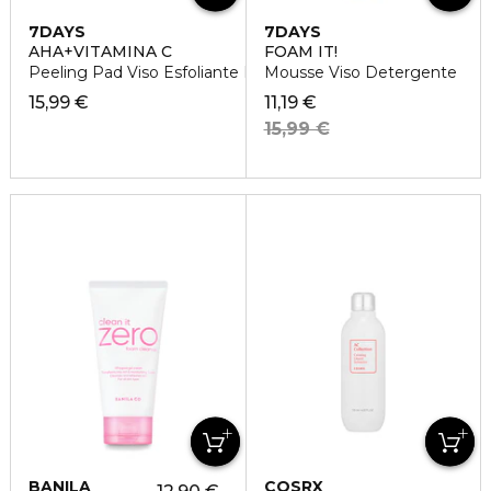
7DAYS
7DAYS
AHA+VITAMINA C
FOAM IT!
Peeling Pad Viso Esfoliante Double-Face
Mousse Viso Detergente
15,99 €
11,19 €
15,99 €
BANILA
COSRX