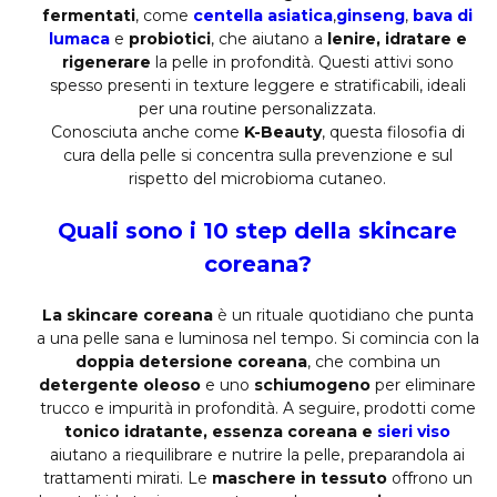
fermentati
, come
centella asiatica
,
ginseng
,
bava di
lumaca
e
probiotici
, che aiutano a
lenire, idratare e
rigenerare
la pelle in profondità. Questi attivi sono
spesso presenti in texture leggere e stratificabili, ideali
per una routine personalizzata.
Conosciuta anche come
K-Beauty
, questa filosofia di
cura della pelle si concentra sulla prevenzione e sul
rispetto del microbioma cutaneo.
Quali sono i 10 step della skincare
coreana?
La skincare coreana
è un rituale quotidiano che punta
a una pelle sana e luminosa nel tempo. Si comincia con la
doppia detersione coreana
, che combina un
detergente oleoso
e uno
schiumogeno
per eliminare
trucco e impurità in profondità. A seguire, prodotti come
tonico idratante, essenza coreana e
sieri viso
aiutano a riequilibrare e nutrire la pelle, preparandola ai
trattamenti mirati. Le
maschere in tessuto
offrono un