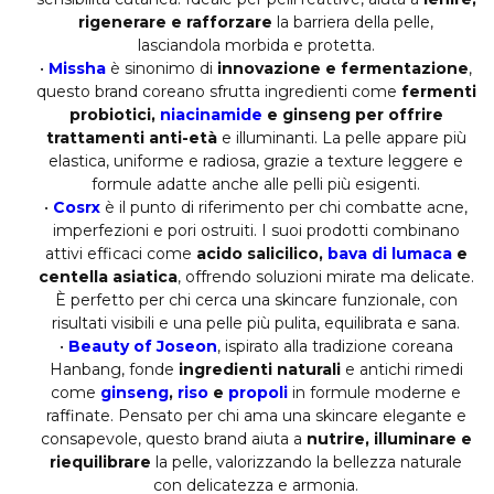
rigenerare e rafforzare
la barriera della pelle,
lasciandola morbida e protetta.
•
Missha
è sinonimo di
innovazione e fermentazione
,
questo brand coreano sfrutta ingredienti come
fermenti
probiotici,
niacinamide
e ginseng per offrire
trattamenti anti-età
e illuminanti. La pelle appare più
elastica, uniforme e radiosa, grazie a texture leggere e
formule adatte anche alle pelli più esigenti.
•
Cosrx
è il punto di riferimento per chi combatte acne,
imperfezioni e pori ostruiti. I suoi prodotti combinano
attivi efficaci come
acido salicilico,
bava di lumaca
e
centella asiatica
, offrendo soluzioni mirate ma delicate.
È perfetto per chi cerca una skincare funzionale, con
risultati visibili e una pelle più pulita, equilibrata e sana.
•
Beauty of Joseon
, ispirato alla tradizione coreana
Hanbang, fonde
ingredienti naturali
e antichi rimedi
come
ginseng
,
riso
e
propoli
in formule moderne e
raffinate. Pensato per chi ama una skincare elegante e
consapevole, questo brand aiuta a
nutrire, illuminare e
riequilibrare
la pelle, valorizzando la bellezza naturale
con delicatezza e armonia.