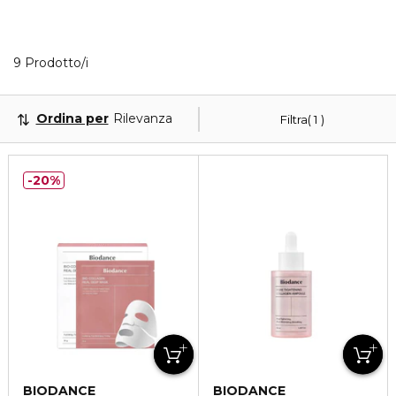
Visualizzati 9 prodotti che corrispondono ai tuoi filt
9 Prodotto/i
Ordina per
Rilevanza
Filtra
1
20%
BIODANCE
BIODANCE