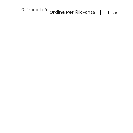
0 Prodotti visualizzati
0 Prodotto/i
Ordina Per
Rilevanza
Filtra