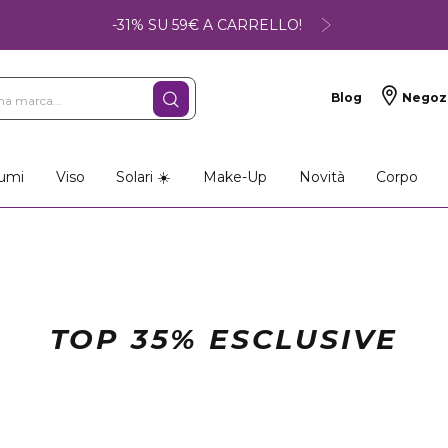
-31% SU 59€ A CARRELLO!
Blog
Negoz
umi
Viso
Solari ☀️
Make-Up
Novità
Corpo
TOP 35% ESCLUSIVE