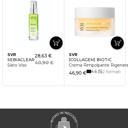
SVR
SVR
28,63 €
SEBIACLEAR
[COLLAGEN] BIOTIC
40,90 €
Siero Viso
Crema Rimpolpante Rigener
4.6
5
2 formati
46,90 €