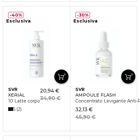
40%
30%
Esclusiva
Esclusiva
SVR
SVR
20,94 €
XERIAL
AMPOULE FLASH
34,90 €
10 Latte corpo
Concentrato Levigante Anti-R
5
2
32,13 €
45,90 €