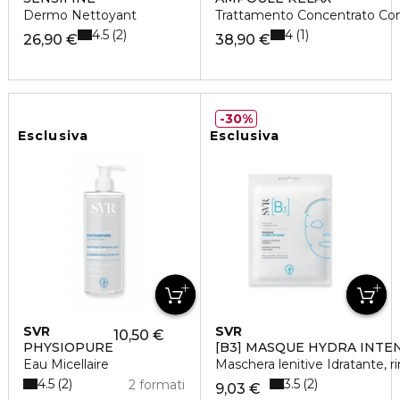
Dermo Nettoyant
Trattamento Concentrato Con
4.5
4
2
1
26,90 €
38,90 €
30%
Esclusiva
Esclusiva
SVR
SVR
10,50 €
PHYSIOPURE
[B3] MASQUE HYDRA INTEN
Eau Micellaire
Maschera lenitive Idratante, 
4.5
3.5
2
2
2 formati
9,03 €