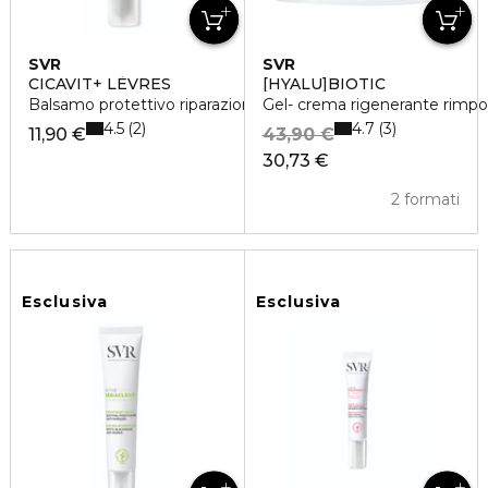
SVR
SVR
CICAVIT+ LÈVRES
[HYALU]BIOTIC
Balsamo protettivo riparazione accelerata
Gel- crema rigenerante rimpo
4.5
4.7
2
3
11,90 €
43,90 €
30,73 €
2 formati
Esclusiva
Esclusiva