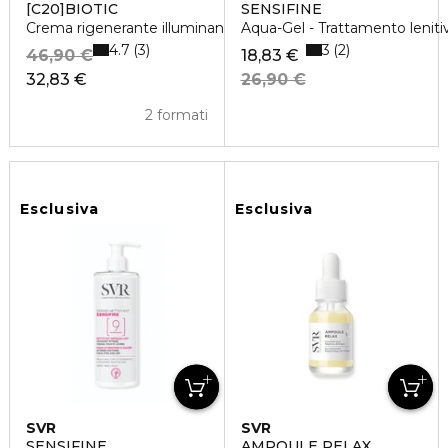
[C20]BIOTIC
SENSIFINE
Crema rigenerante illuminante
Aqua-Gel - Trattamento lenitiv
4.7
3
3
2
46,90 €
18,83 €
32,83 €
26,90 €
2 formati
Esclusiva
Esclusiva
SVR
SVR
SENSIFINE
AMPOULE RELAX