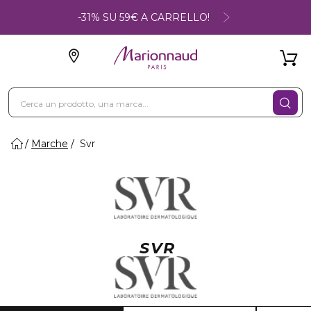
-31% SU 59€ A CARRELLO!
Marche
Svr
SVR