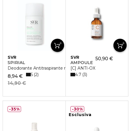
SVR
SVR
50,90 €
SPIRIAL
AMPOULE
Deodorante Antitraspirante roll-on
[C] ANTI-OX
5
4.7
2
3
8,94 €
14,90 €
35%
30%
Esclusiva