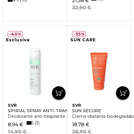
10
21,38 €
32,90 €
40%
35%
Esclusiva
SUN CARE
SVR
SVR
SPIRIAL SPRAY ANTI-TRANSPIRANT
SUN SECURE
Deodorante anti-traspirante azione intensa 48h
Crema idratante biodegradab
5
3
8,94 €
18,78 €
14,90 €
28,90 €