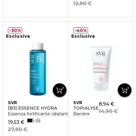
12,90 €
30%
40%
Esclusiva
Esclusiva
SVR
SVR
8,94 €
[B3] ESSENCE HYDRA
TOPIALYSE
14,90 €
Essenza fortificante Idratante, ripolpante
Barrière
5
6
19,53 €
27,90 €