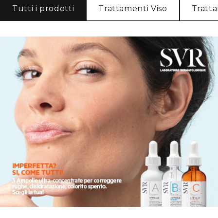
Tutti i prodotti
Trattamenti Viso
Tratt