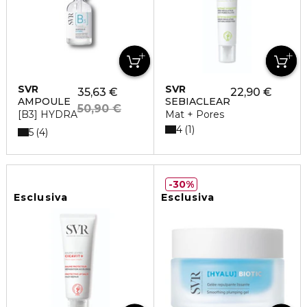
SVR
SVR
35,63 €
22,90 €
AMPOULE
SEBIACLEAR
50,90 €
[B3] HYDRA
Mat + Pores
4
1
5
4
30%
Esclusiva
Esclusiva