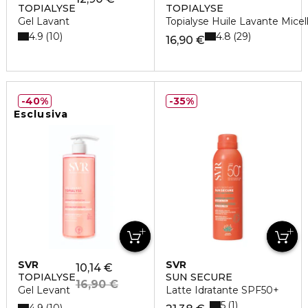
TOPIALYSE
TOPIALYSE
Gel Lavant
Topialyse Huile Lavante Mice
4.9
4.8
10
29
16,90 €
40%
35%
Esclusiva
SVR
SVR
10,14 €
TOPIALYSE
SUN SECURE
16,90 €
Gel Levant
Latte Idratante SPF50+
5
1
4.9