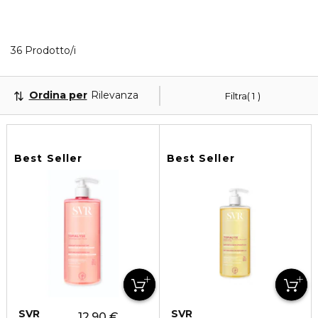
Visualizzati 36 prodotti che corrispondono ai tuoi fi
36 Prodotto/i
Ordina per
Rilevanza
Filtra
1
Best Seller
Best Seller
SVR
SVR
12,90 €