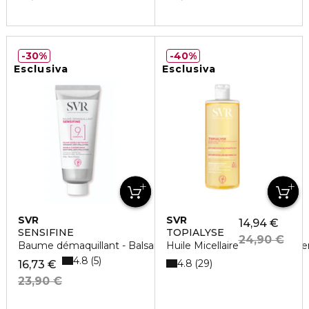
30%
40%
Esclusiva
Esclusiva
SVR
SVR
14,94 €
SENSIFINE
TOPIALYSE
24,90 €
Baume démaquillant - Balsamo detergente doppia azione e
Huile Micellaire
4.8
5
4.8
29
16,73 €
23,90 €