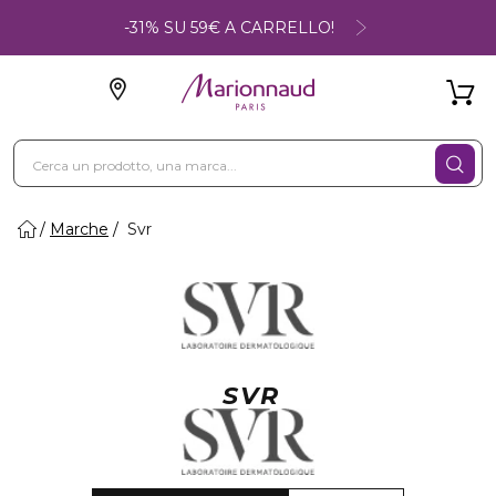
-31% SU 59€ A CARRELLO!
Marche
Svr
SVR