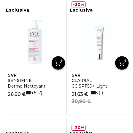
30%
Esclusiva
Esclusiva
SVR
SVR
SENSIFINE
CLAIRIAL
Dermo Nettoyant
CC SPF50+ Light
4.5
5
2
1
26,90 €
21,63 €
30,90 €
30%