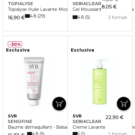
TOPIALYSE
SEBIACLEAR
8,05 €
Topialyse Huile Lavante Micellaire-Formato Convenienza Da 
Gel Moussant
4.8
29
4.8
5
16,90 €
3 formati
30%
Esclusiva
Esclusiva
SVR
SVR
22,90 €
SENSIFINE
SEBIACLEAR
Baume démaquillant - Balsamo detergente doppia azione e
Creme Lavante
4.8
5
5
1
2 formati