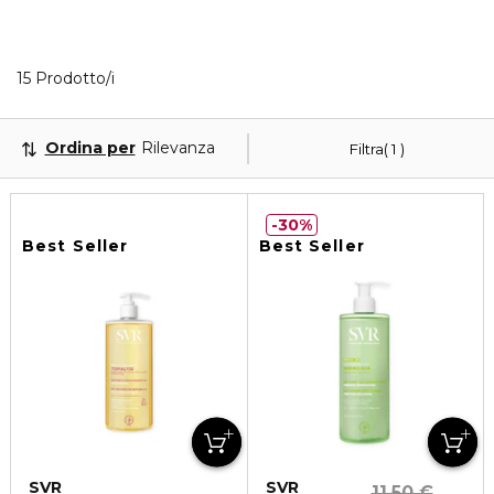
Visualizzati 15 prodotti che corrispondono ai tuoi fil
15 Prodotto/i
Ordina per
Rilevanza
Filtra
1
30%
Best Seller
Best Seller
SVR
SVR
11,50 €