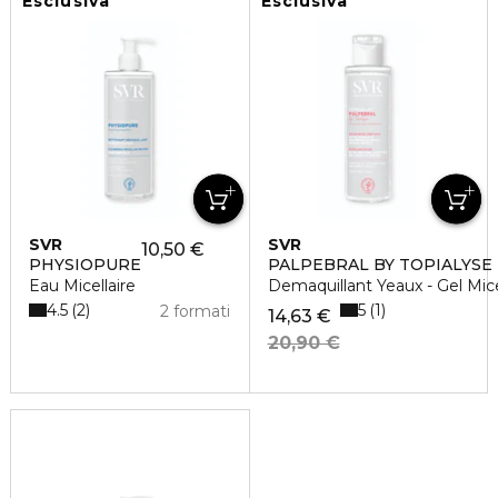
Esclusiva
Esclusiva
SVR
SVR
10,50 €
PHYSIOPURE
PALPEBRAL BY TOPIALYSE
Eau Micellaire
Demaquillant Yeaux - Gel Mice
4.5
5
2
1
2 formati
14,63 €
20,90 €