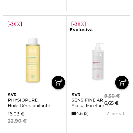
30%
30%
Esclusiva
SVR
SVR
9,50 €
PHYSIOPURE
SENSIFINE AR
6,65 €
Huile Démaquillante
Acqua Micellare
4.8
5
16,03 €
2 formati
22,90 €