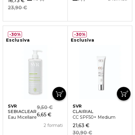
16,73 €
23,90 €
30%
30%
Esclusiva
Esclusiva
SVR
SVR
9,50 €
SEBIACLEAR
CLAIRIAL
6,65 €
Eau Micellaire
CC SPF50+ Medium
2 formati
21,63 €
30,90 €