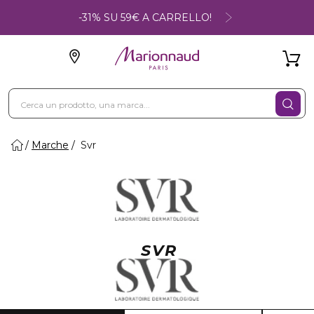
-31% SU 59€ A CARRELLO!
Marche
Svr
SVR