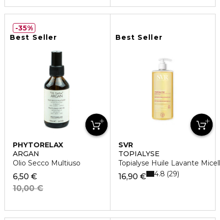
35%
Best Seller
Best Seller
PHYTORELAX
SVR
ARGAN
TOPIALYSE
Olio Secco Multiuso
Topialyse Huile Lavante Mice
4.8
29
6,50 €
16,90 €
10,00 €