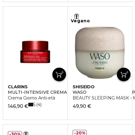
Vegano
CLARINS
SHISEIDO
MULTI-INTENSIVE CREMA ANTIETÀ GIORNO TUTTI I TIP
WASO
Crema Giorno Anti-età
BEAUTY SLEEPING MASK - M
5
4
146,90 €
49,90 €
20%
30%