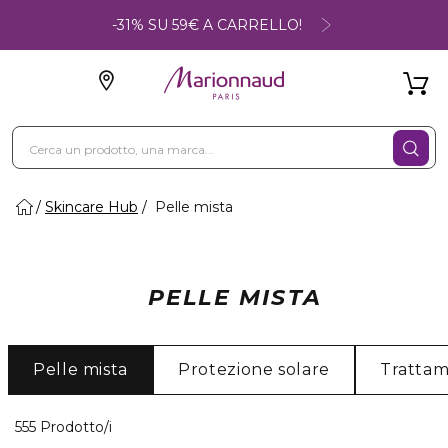
-31% SU 59€ A CARRELLO!
Skincare Hub
Pelle mista
PELLE MISTA
Pelle mista
Protezione solare
Trattam
40 Prodotti visualizzati
555 Prodotto/i