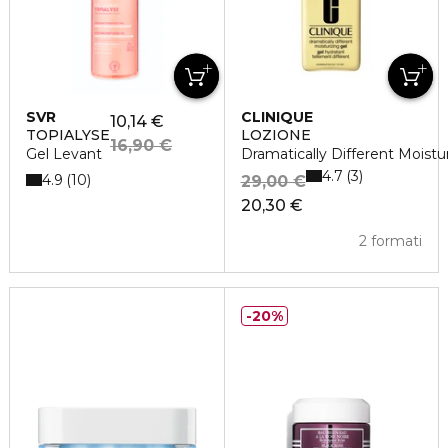
SVR
CLINIQUE
10,14 €
TOPIALYSE
LOZIONE
16,90 €
Gel Levant
Dramatically Different Moistu
4.7
3
4.9
10
29,00 €
20,30 €
2 formati
20%