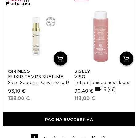
Esclusiva
QIRINESS
SISLEY
ÈLIXIR TEMPS SUBLIME
VISO
Siero Suprema Giovinezza Ristrutturante
Lotion Tonique aux Fleurs
4.9
46
93,10 €
90,40 €
133,00 €
113,00 €
PAGINA SUCCESSIVA
1
2
3
4
5
···
14