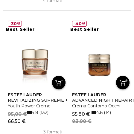
4 formati
30%
40%
Best Seller
Best Seller
ESTÉE LAUDER
ESTÉE LAUDER
REVITALIZING SUPREME +
ADVANCED NIGHT REPAIR 
Youth Power Creme
Crema Contorno Occhi
4.8
4.8
132
14
95,00 €
55,80 €
66,50 €
93,00 €
3 formati