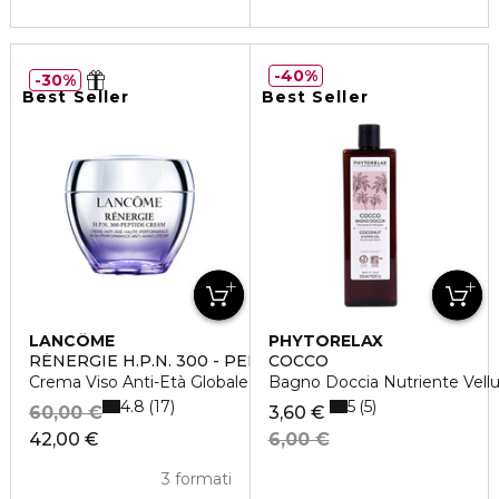
40%
30%
Best Seller
Best Seller
LANCÔME
PHYTORELAX
RÉNERGIE H.P.N. 300 - PEPTIDE CREAM
COCCO
Crema Viso Anti-Età Globale Alta Performance
Bagno Doccia Nutriente Vell
4.8
5
17
5
60,00 €
3,60 €
42,00 €
6,00 €
3 formati