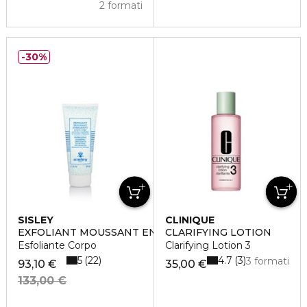
2 formati
30%
SISLEY
CLINIQUE
EXFOLIANT MOUSSANT ENERGISANT
CLARIFYING LOTION
Esfoliante Corpo
Clarifying Lotion 3
5
4.7
22
3
3 formati
93,10 €
35,00 €
133,00 €