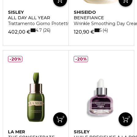
SISLEY
SHISEIDO
ALL DAY ALL YEAR
BENEFIANCE
Trattamento Giorno Protettivo Anti-Età
Wrinkle Smoothing Day Crea
4.7
5
26
4
402,00 €
120,90 €
20%
20%
LA MER
SISLEY