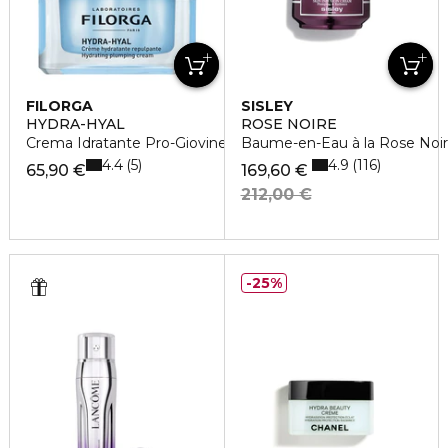
FILORGA
SISLEY
HYDRA-HYAL
ROSE NOIRE
Crema Idratante Pro-Giovinezza
Baume-en-Eau à la Rose Noi
4.4
4.9
5
116
65,90 €
169,60 €
212,00 €
25%