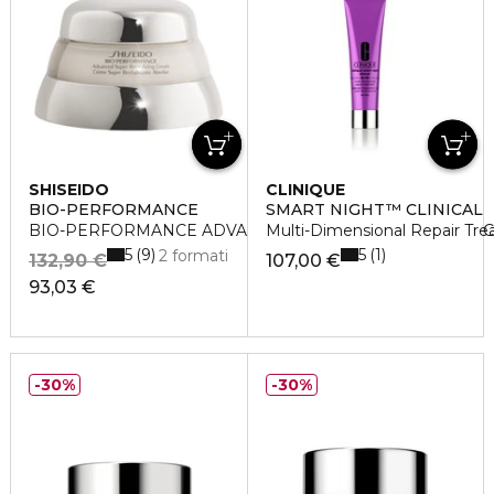
SHISEIDO
CLINIQUE
BIO-PERFORMANCE
SMART NIGHT™ CLINICAL
BIO-PERFORMANCE ADVANCED SUPER REVITALIZING 
Multi-Dimensional Repair Tre
5
5
9
1
2 formati
132,90 €
107,00 €
93,03 €
30%
30%