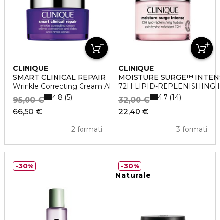
CLINIQUE
CLINIQUE
SMART CLINICAL REPAIR
MOISTURE SURGE™ INTEN
Wrinkle Correcting Cream All Skin Types
72H LIPID-REPLENISHING
4.8
4.7
5
14
95,00 €
32,00 €
66,50 €
22,40 €
2 formati
3 formati
30%
30%
Naturale