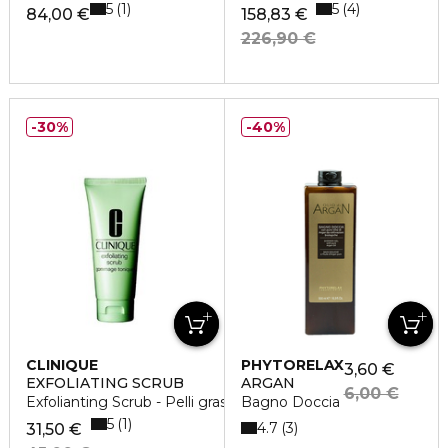
5
5
1
4
84,00 €
158,83 €
226,90 €
30%
40%
CLINIQUE
PHYTORELAX
3,60 €
EXFOLIATING SCRUB
ARGAN
6,00 €
Exfolianting Scrub - Pelli grasse
Bagno Doccia
5
1
4.7
3
31,50 €