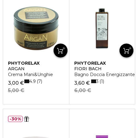
PHYTORELAX
PHYTORELAX
ARGAN
FIORI BACH
Crema Mani&Unghie
Bagno Doccia Energizzante
4.9
3
7
1
3,00 €
3,60 €
5,00 €
6,00 €
30%