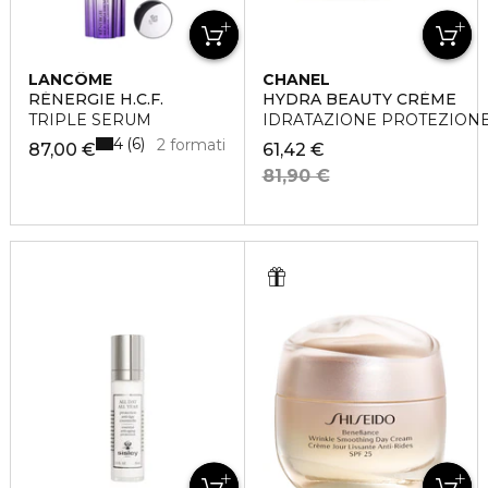
LANCÔME
CHANEL
RÉNERGIE H.C.F.
HYDRA BEAUTY CRÈME
TRIPLE SERUM
IDRATAZIONE PROTEZIONE
4
6
2 formati
87,00 €
61,42 €
81,90 €