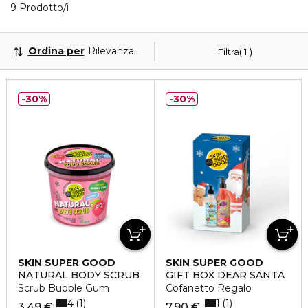
Visualizzati 9 prodotti che corrispondono ai tuoi filt
9 Prodotto/i
Ordina per
Rilevanza
Filtra
1
30%
30%
SKIN SUPER GOOD
SKIN SUPER GOOD
NATURAL BODY SCRUB
GIFT BOX DEAR SANTA
Scrub Bubble Gum
Cofanetto Regalo
4
1
1
1
3,49 €
7,90 €