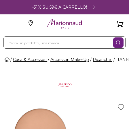
-31% SU 59€ A CARRELLO!
Casa & Accessori
Accessori Make-Up
Ricariche
TANNI