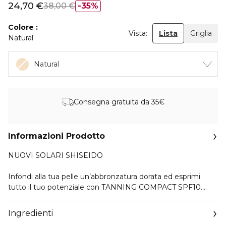
24,70 €
38,00 €
35%
Colore
Vista:
Lista
Griglia
Natural
Natural
Consegna gratuita da 35€
Informazioni Prodotto
NUOVI SOLARI SHISEIDO
Infondi alla tua pelle un’abbronzatura dorata ed esprimi
tutto il tuo potenziale con TANNING COMPACT SPF10.
Rivela tutta la naturale bellezza della tua pelle con questo
Ingredienti
fondotinta e mimetizza in un attimo imperfezioni come