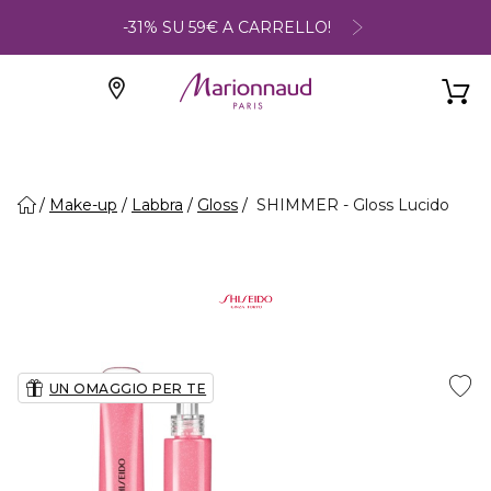
-31% SU 59€ A CARRELLO!
Make-up
Labbra
Gloss
SHIMMER - Gloss Lucido
UN OMAGGIO PER TE