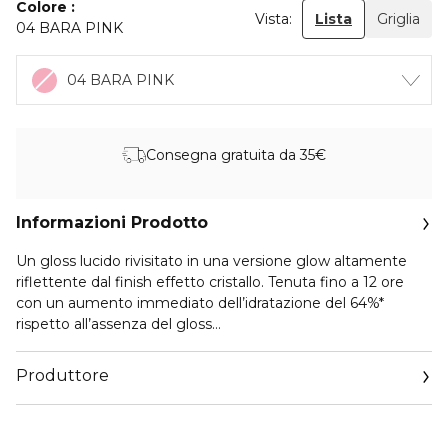
Colore
Vista:
Lista
Griglia
04 BARA PINK
04 BARA PINK
Consegna gratuita da 35€
Informazioni Prodotto
Un gloss lucido rivisitato in una versione glow altamente
riflettente dal finish effetto cristallo. Tenuta fino a 12 ore
con un aumento immediato dell’idratazione del 64%*
rispetto all’assenza del gloss
Arricchito con burro di Karitè per ammorbidire e nutrire le
Produttore
labbra. Oli altamente rifrangenti e perle riflettenti ne
aumentano la brillantezza. Impalpabile. Texture non
Email
appiccicosa.
https://corp.shiseido.com/en/scp/inquiry/mail/form.php