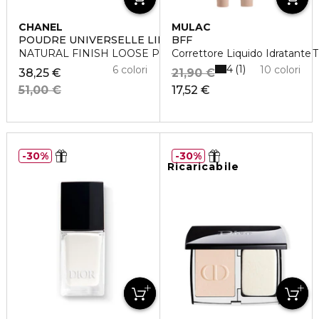
CHANEL
MULAC
POUDRE UNIVERSELLE LIBRE - REFILL
BFF
NATURAL FINISH LOOSE POWDER. ON-THE-GO FORMAT
Correttore Liquido Idratante
4
1
6 colori
10 colori
38,25 €
21,90 €
51,00 €
17,52 €
30%
30%
Ricaricabile