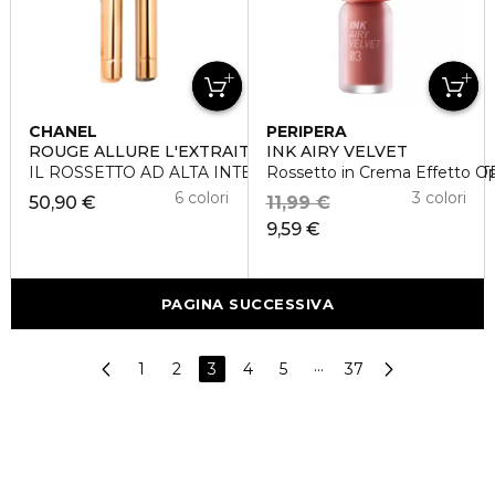
CHANEL
PERIPERA
ROUGE ALLURE L'EXTRAIT - RICARICA
INK AIRY VELVET
IL ROSSETTO AD ALTA INTENSITÀ ESTRATTO DI LUCE E
Rossetto in Crema Effetto O
6 colori
3 colori
50,90 €
11,99 €
9,59 €
PAGINA SUCCESSIVA
1
2
3
4
5
···
37