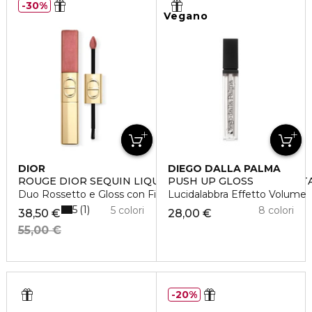
30%
Vegano
DIOR
DIEGO DALLA PALMA
ROUGE DIOR SEQUIN LIQUID DUO - EDIZIONE LIMITAT
PUSH UP GLOSS
Duo Rossetto e Gloss con Finish Glitterato o Brillante
Lucidalabbra Effetto Volume
5
1
5 colori
8 colori
38,50 €
28,00 €
55,00 €
20%