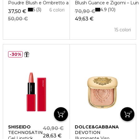
Poudre Blush e Ombretto a Lunga Tenuta
Blush Guance e Zigomi – Lun
5
4.9
3
10
6 colori
37,50 €
70,90 €
50,00 €
49,63 €
15 colori
30%
SHISEIDO
DOLCE&GABBANA
40,90 €
TECHNOSATIN
DEVOTION
28,63 €
Gel Lipstick
Illuminante Viso