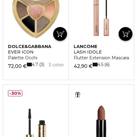
DOLCE&GABBANA
LANCÔME
EVER ICON
LASH IDÔLE
Palette Occhi
Flutter Extension Mascara
4.7
4.5
3
6
3 colori
72,00 €
42,90 €
30%