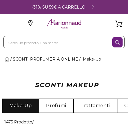
-31% SU 59€ A CARRELLO!
SCONTI PROFUMERIA ONLINE
Make-Up
SCONTI MAKEUP
Make-Up
Profumi
Trattamenti
C
40 Prodotti visualizzati
1475 Prodotto/i