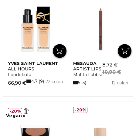
YVES SAINT LAURENT
MESAUDA
8,72 €
ALL HOURS
ARTIST LIPS
10,90 €
Fondotinta
Matita Labbra
4.7
9
22 colori
5
3
66,90 €
12 colori
20%
20%
Vegano