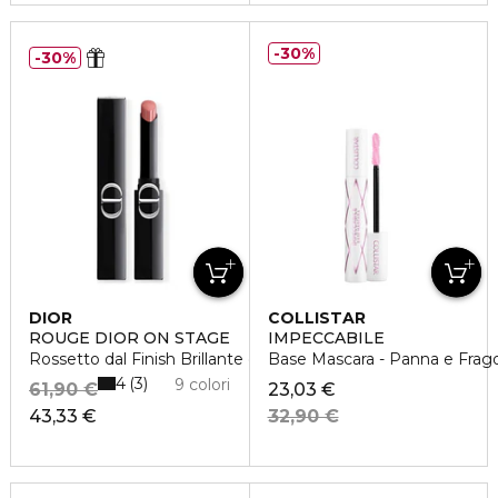
30%
30%
DIOR
COLLISTAR
ROUGE DIOR ON STAGE
IMPECCABILE
Rossetto dal Finish Brillante e dalla Tenuta Estrema
Base Mascara - Panna e Frago
4
3
9 colori
61,90 €
23,03 €
43,33 €
32,90 €