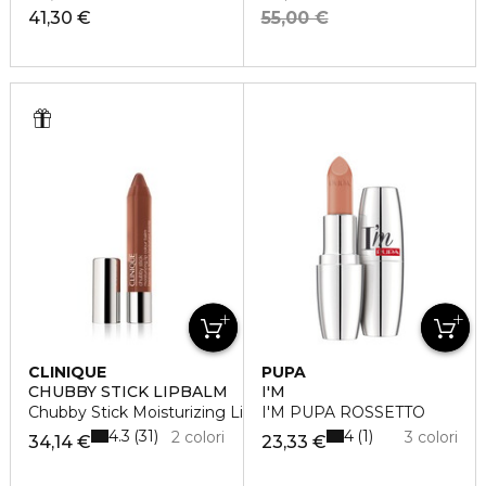
41,30 €
55,00 €
CLINIQUE
PUPA
CHUBBY STICK LIPBALM
I'M
Chubby Stick Moisturizing Lip Balm
I'M PUPA ROSSETTO
4.3
4
31
1
2 colori
3 colori
34,14 €
23,33 €