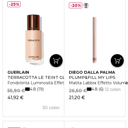
25%
20%
GUERLAIN
DIEGO DALLA PALMA
TERRACOTTA LE TEINT GLOW
PLUMP&FILL MY LIPS
Fondotinta Luminosità Effetto Naturale - A lunga Tenuta - N
Matita Labbra Effetto Volum
4.8
4.8
19
6
12 colori
55,90 €
26,50 €
41,92 €
21,20 €
30 colori