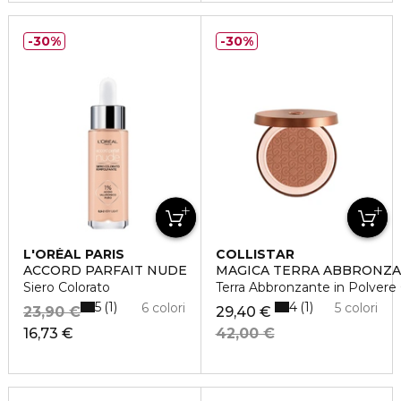
30%
30%
L'ORÉAL PARIS
COLLISTAR
ACCORD PARFAIT NUDE
MAGICA TERRA ABBRONZ
Siero Colorato
Terra Abbronzante in Polver
5
4
1
1
6 colori
5 colori
23,90 €
29,40 €
16,73 €
42,00 €