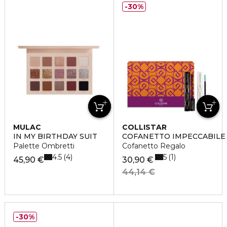
30%
MULAC
COLLISTAR
IN MY BIRTHDAY SUIT
COFANETTO IMPECCABILE
Palette Ombretti
Cofanetto Regalo
4.5
5
4
1
45,90 €
30,90 €
44,14 €
30%