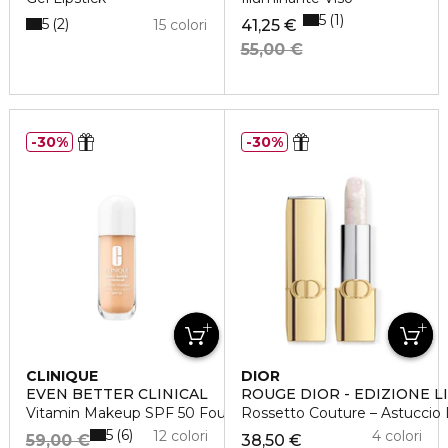
5
1
5
2
15 colori
41,25 €
55,00 €
30%
30%
CLINIQUE
DIOR
EVEN BETTER CLINICAL
ROUGE DIOR - EDIZIONE L
Vitamin Makeup SPF 50 Foundation - Fondotinta SPF50
Rossetto Couture – Astuccio D
5
6
12 colori
4 colori
59,00 €
38,50 €