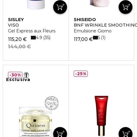
SISLEY
SHISEIDO
VISO
BNF WRINKLE SMOOTHIN
Gel Express aux Fleurs
Emulsione Giorno
4.9
5
35
1
115,20 €
117,00 €
144,00 €
25%
30%
Esclusiva