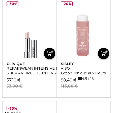
30%
20%
CLINIQUE
SISLEY
REPAIRWEAR INTENSIVE LIP TREATMENT
VISO
STICK ANTIRUGHE INTENSIVO LABBRA
Lotion Tonique aux Fleurs
4.9
46
37,10 €
90,40 €
53,00 €
113,00 €
25%