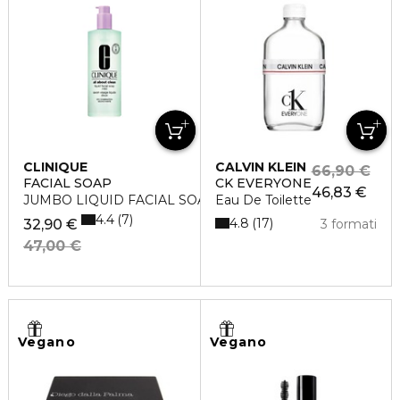
CLINIQUE
CALVIN KLEIN
66,90 €
FACIAL SOAP
CK EVERYONE
46,83 €
JUMBO LIQUID FACIAL SOAP (TIPO I/II ) 40
Eau De Toilette
4.4
7
4.8
17
32,90 €
3 formati
47,00 €
Vegano
Vegano