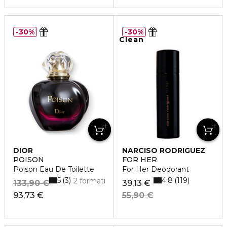
30%
30%
Clean
DIOR
NARCISO RODRIGUEZ
POISON
FOR HER
Poison Eau De Toilette
For Her Deodorant
5
4.8
3
119
2 formati
133,90 €
39,13 €
93,73 €
55,90 €