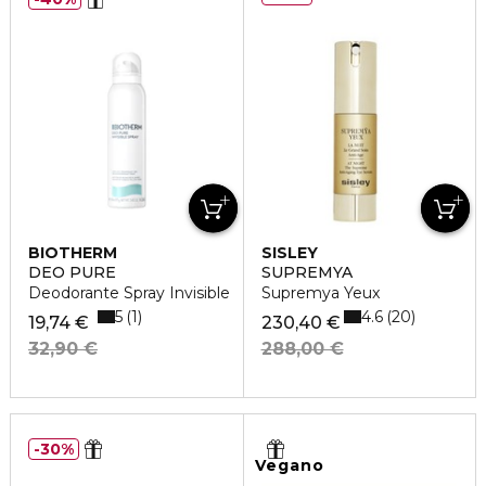
BIOTHERM
SISLEY
DEO PURE
SUPREMYA
Deodorante Spray Invisible
Supremya Yeux
5
4.6
1
20
19,74 €
230,40 €
32,90 €
288,00 €
30%
Vegano