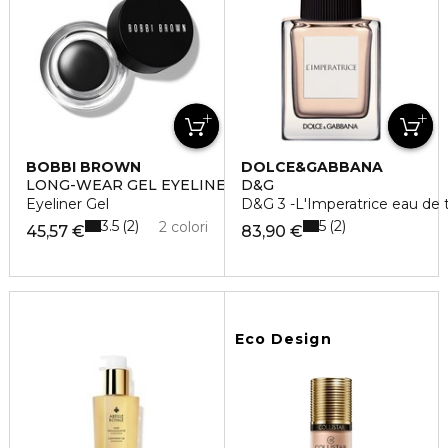
BOBBI BROWN
DOLCE&GABBANA
LONG-WEAR GEL EYELINER
D&G
Eyeliner Gel
D&G 3 -L'Imperatrice eau de t
3.5
5
2
2
2 colori
45,57 €
83,90 €
Eco Design