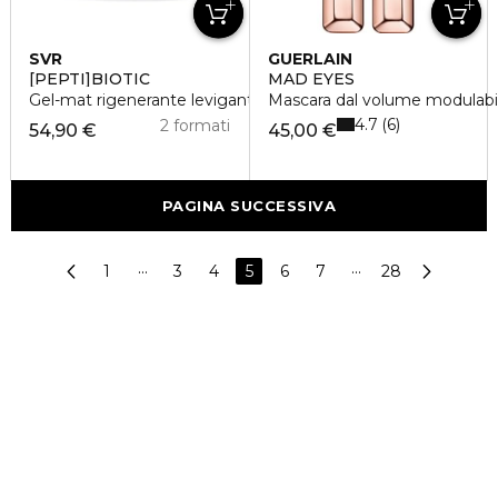
SVR
GUERLAIN
[PEPTI]BIOTIC
MAD EYES
Gel-mat rigenerante levigante
Mascara dal volume modulabile
4.7
6
2 formati
54,90 €
45,00 €
PAGINA SUCCESSIVA
1
···
3
4
5
6
7
···
28