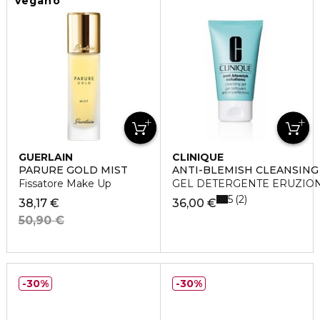
Vegano
GUERLAIN
CLINIQUE
PARURE GOLD MIST
ANTI-BLEMISH CLEANSING
Fissatore Make Up
GEL DETERGENTE ERUZION
5
2
38,17 €
36,00 €
50,90 €
30%
30%