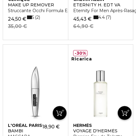
MAKE UP REMOVER
ETERNITY H. EDT VA
Struccante Occhi Formula Express
Eternity For Men Après-Rasa
5
4.4
2
7
24,50 €
45,43 €
35,00 €
64,90 €
30%
Ricarica
L'ORÉAL PARIS
HERMÈS
18,90 €
BAMBI
VOYAGE D'HERMÈS