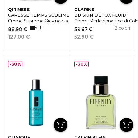
QIRINESS
CLARINS
CARESSE TEMPS SUBLIME LIGHT
BB SKIN DETOX FLUID
Crema Suprema Giovinezza Ridensificante Versione Light
Crema Perfezionatrice di Colo
5
1
2 colori
88,90 €
39,67 €
127,00 €
52,90 €
30%
30%
CLINIQUE
CALVIN KLEIN