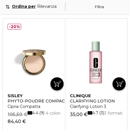
Ordina per
Rilevanza
Filtra
20%
SISLEY
CLINIQUE
PHYTO-POUDRE COMPACTE
CLARIFYING LOTION
Cipria Compatta
Clarifying Lotion 3
4.4
4.7
9
3
4 colori
3 formati
105,50 €
35,00 €
84,40 €