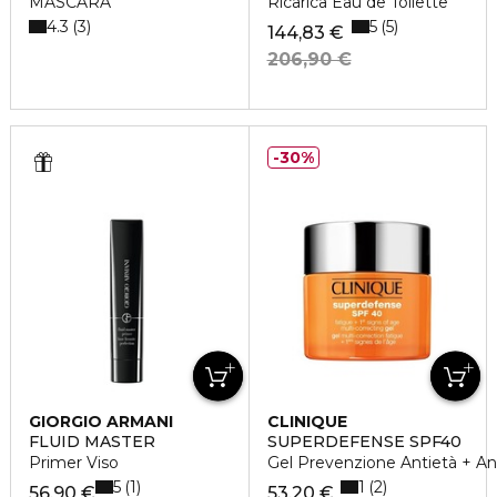
MASCARA
Ricarica Eau de Toilette
4.3
5
3
5
144,83 €
206,90 €
30%
GIORGIO ARMANI
CLINIQUE
FLUID MASTER
SUPERDEFENSE SPF40
Primer Viso
Gel Prevenzione Antietà + Ant
5
1
1
2
56,90 €
53,20 €