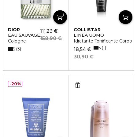
DIOR
COLLISTAR
111,23 €
EAU SAUVAGE
LINEA UOMO
158,90 €
Cologne
Idratante Tonificante Corpo
5
1
5
3
18,54 €
30,90 €
20%