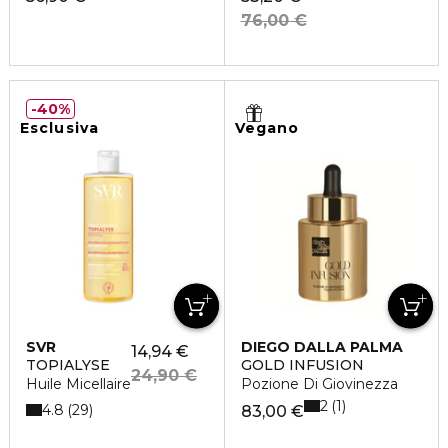
76,00 €
40%
Esclusiva
Vegano
SVR
DIEGO DALLA PALMA
14,94 €
TOPIALYSE
GOLD INFUSION
24,90 €
Huile Micellaire
Pozione Di Giovinezza
2
1
4.8
29
83,00 €