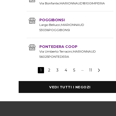
Via Bonfante
MARIONNAUD
18100
IMPERIA
POGGIBONSI
Largo Bellucci
MARIONNAUD
53036
POGGIBONSI
PONTEDERA COOP
Via Umberto Terracini
MARIONNAUD
56025
PONTEDERA
1
2
3
4
5
···
11
VEDI TUTTI I NEGOZI