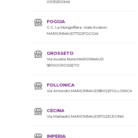
00132
ROMA
FOGGIA
C.C. La Mongolfiera, Viale Aviatori
MARIONNAUD
71122
FOGGIA
GROSSETO
Via Aurelia Nord
MARIONNAUD
58100
GROSSETO
FOLLONICA
Via Amorotti
MARIONNAUD
58022
FOLLONICA
CECINA
Via Matteotti
MARIONNAUD
57023
CECINA
IMPERIA