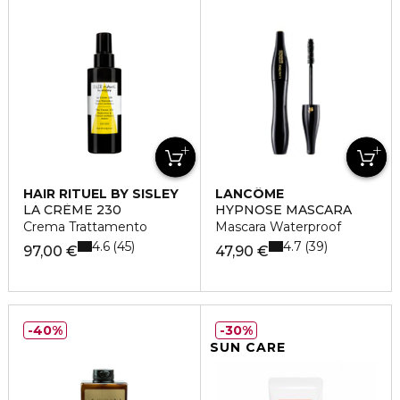
HAIR RITUEL BY SISLEY
LANCÔME
LA CRÈME 230
HYPNOSE MASCARA
Crema Trattamento
Mascara Waterproof
4.6
4.7
45
39
97,00 €
47,90 €
40%
30%
SUN CARE