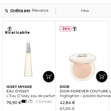
Ordina per
Rilevanza
Filtra
30%
Ricaricabile
ISSEY MIYAKE
DIOR
EAU D'ISSEY
DIOR FOREVER COUTURE 
L'Eau D'Issey eau de parfum vaporisateur rechargeable
Highlighter – polvere illumina
5
7
3 formati
76,90 €
42,84 €
61,20 €