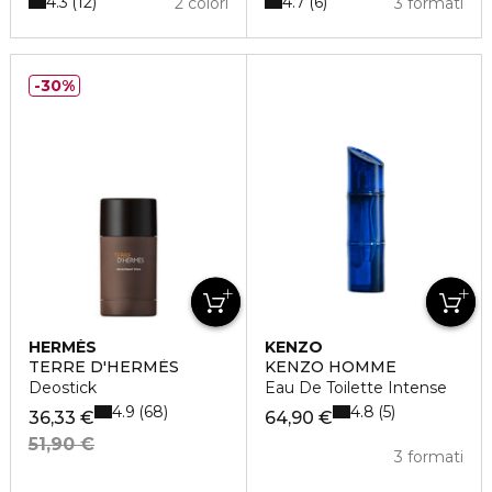
4.3
4.7
12
6
2 colori
3 formati
30%
HERMÈS
KENZO
TERRE D'HERMÈS
KENZO HOMME
Deostick
Eau De Toilette Intense
4.9
4.8
68
5
36,33 €
64,90 €
51,90 €
3 formati