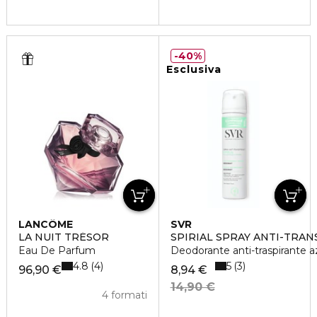
40%
Esclusiva
LANCÔME
SVR
LA NUIT TRÉSOR
SPIRIAL SPRAY ANTI-TRA
Eau De Parfum
Deodorante anti-traspirante a
4.8
5
4
3
96,90 €
8,94 €
14,90 €
4 formati