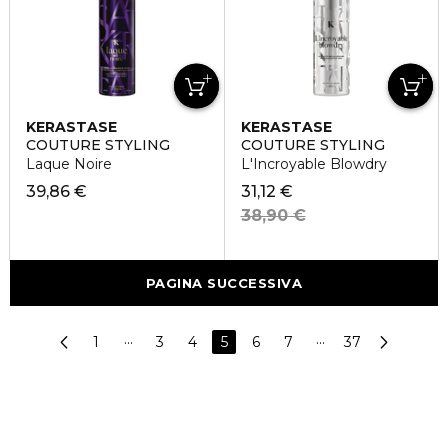
KERASTASE
KERASTASE
COUTURE STYLING
COUTURE STYLING
Laque Noire
L'Incroyable Blowdry
39,86 €
31,12 €
38,90 €
PAGINA SUCCESSIVA
1
···
3
4
5
6
7
···
37