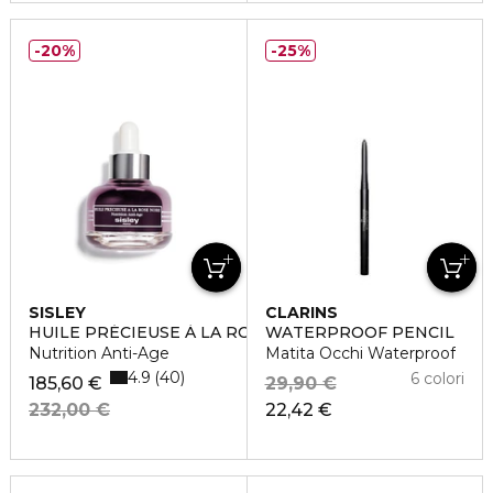
20%
25%
SISLEY
CLARINS
HUILE PRÉCIEUSE À LA ROSE NOIRE
WATERPROOF PENCIL
Nutrition Anti-Age
Matita Occhi Waterproof
4.9
40
6 colori
185,60 €
29,90 €
232,00 €
22,42 €