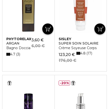
PHYTORELAX
SISLEY
3,60 €
ARGAN
SUPER SOIN SOLAIRE
6,00 €
Bagno Doccia
Crème Soyeuse Corps
4.8
17
4.7
3
123,20 €
176,00 €
20%