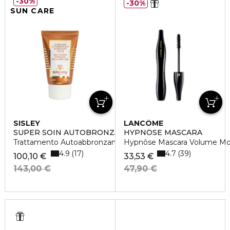
30%
30%
SUN CARE
SISLEY
LANCÔME
SUPER SOIN AUTOBRONZANT HYDRATANT VISAGE
HYPNÔSE MASCARA
Trattamento Autoabbronzante Idratante Viso
Hypnôse Mascara Volume Mod
4.9
4.7
17
39
100,10 €
33,53 €
143,00 €
47,90 €