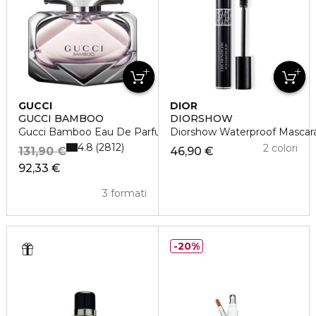
GUCCI
DIOR
GUCCI BAMBOO
DIORSHOW
Gucci Bamboo Eau De Parfum
Diorshow Waterproof Mascara
4.8
2812
2 colori
131,90 €
46,90 €
92,33 €
3 formati
20%