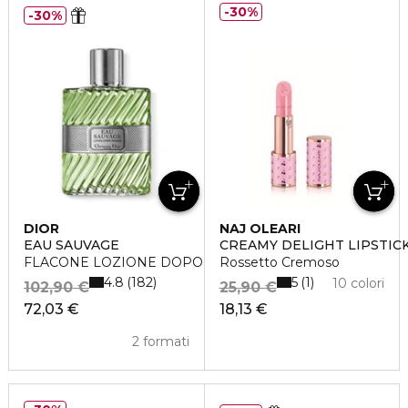
30%
30%
DIOR
NAJ OLEARI
EAU SAUVAGE
CREAMY DELIGHT LIPSTIC
FLACONE LOZIONE DOPOBARBA
Rossetto Cremoso
4.8
5
182
1
10 colori
102,90 €
25,90 €
72,03 €
18,13 €
2 formati