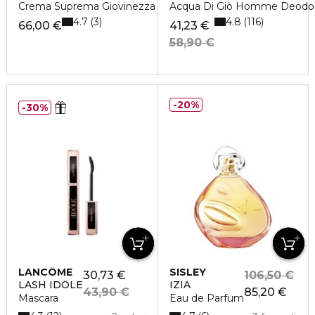
Crema Suprema Giovinezza Occhi & Labbra
Acqua Di Giò Homme Deodo
4.7
4.8
3
116
66,00 €
41,23 €
58,90 €
20%
30%
LANCÔME
SISLEY
30,73 €
106,50 €
LASH IDÔLE
IZIA
43,90 €
85,20 €
Mascara
Eau de Parfum