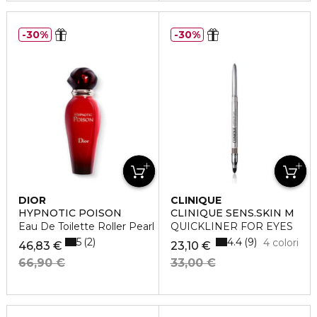
30%
30%
DIOR
CLINIQUE
HYPNOTIC POISON
CLINIQUE SENS.SKIN M
Eau De Toilette Roller Pearl
QUICKLINER FOR EYES
5
4.4
2
9
4 colori
46,83 €
23,10 €
66,90 €
33,00 €