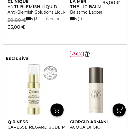
CLINIQUE
LA MER
95,00 €
ANTI-BLEMISH LIQUID
THE LIP BALM
Anti-Blemish Solutions Liquid Makeup
Balsamo Labbra
5
5
3
1
6 colori
50,00 €
35,00 €
30%
Esclusiva
QIRINESS
GIORGIO ARMANI
CARESSE REGARD SUBLIME
ACQUA DI GIÒ