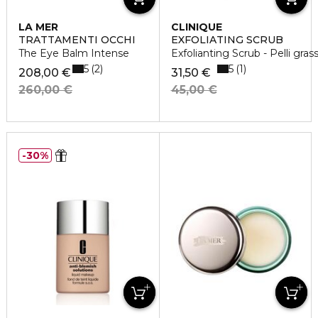
LA MER
CLINIQUE
TRATTAMENTI OCCHI
EXFOLIATING SCRUB
The Eye Balm Intense
Exfolianting Scrub - Pelli gras
5
5
2
1
208,00 €
31,50 €
260,00 €
45,00 €
30%