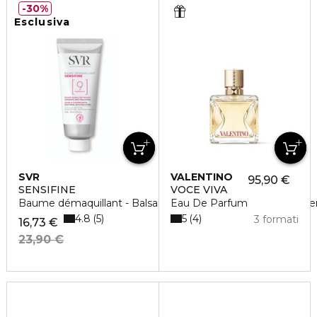
30%
Esclusiva
SVR
VALENTINO
95,90 €
SENSIFINE
VOCE VIVA
Baume démaquillant - Balsamo detergente doppia azione e
Eau De Parfum
4.8
5
5
4
3 formati
16,73 €
23,90 €