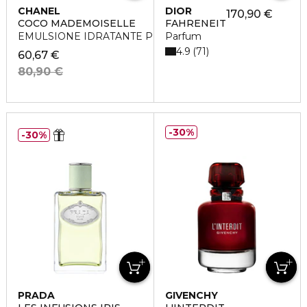
CHANEL
DIOR
170,90 €
COCO MADEMOISELLE
FAHRENEIT
EMULSIONE IDRATANTE PER IL CORPO
Parfum
4.9
71
60,67 €
80,90 €
30%
30%
PRADA
GIVENCHY