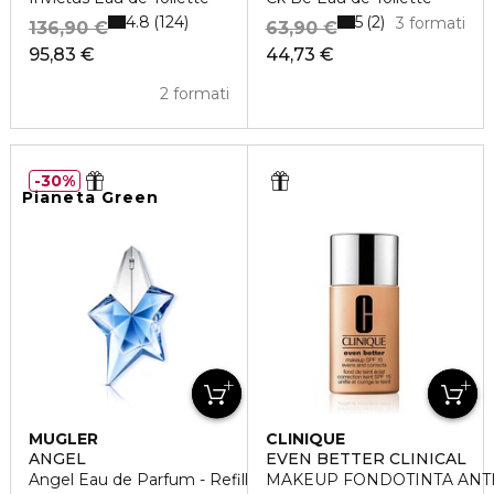
4.8
5
124
2
3 formati
136,90 €
63,90 €
95,83 €
44,73 €
2 formati
30%
Pianeta Green
MUGLER
CLINIQUE
ANGEL
EVEN BETTER CLINICAL
Angel Eau de Parfum - Refill
MAKEUP FONDOTINTA ANTI