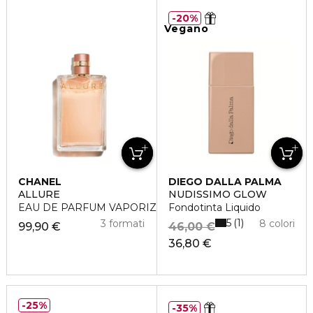
20%
Vegano
CHANEL
DIEGO DALLA PALMA
ALLURE
NUDISSIMO GLOW
EAU DE PARFUM VAPORIZZATORE
Fondotinta Liquido
5
1
3 formati
8 colori
99,90 €
46,00 €
36,80 €
25%
35%