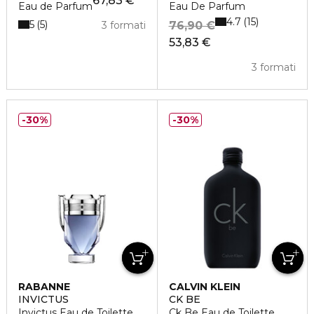
67,83 €
Eau de Parfum
Eau De Parfum
4.7
15
5
5
3 formati
76,90 €
53,83 €
3 formati
30%
30%
RABANNE
CALVIN KLEIN
INVICTUS
CK BE
Invictus Eau de Toilette
Ck Be Eau de Toilette