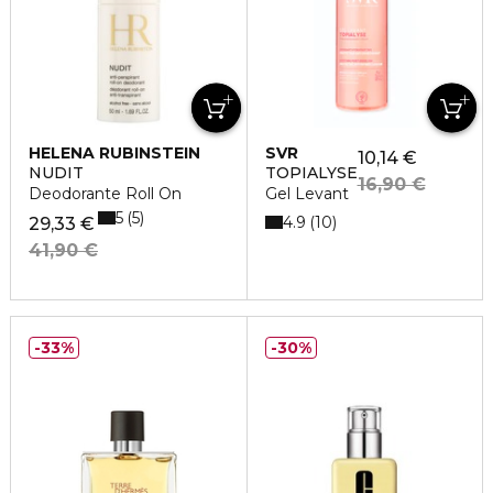
HELENA RUBINSTEIN
SVR
10,14 €
NUDIT
TOPIALYSE
16,90 €
Deodorante Roll On
Gel Levant
5
5
4.9
10
29,33 €
41,90 €
33%
30%