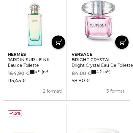
HERMÈS
VERSACE
JARDIN SUR LE NIL
BRIGHT CRYSTAL
Eau de Toilette
Bright Crystal Eau De Toilett
4.9
4.6
68
45
164,90 €
84,00 €
115,43 €
58,80 €
2 formati
3 formati
45%