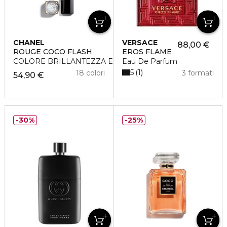
CHANEL
VERSACE
88,00 €
ROUGE COCO FLASH
EROS FLAME
COLORE BRILLANTEZZA E INTENSITÀ IN UN FLASH
Eau De Parfum
5
1
18 colori
3 formati
54,90 €
30%
25%