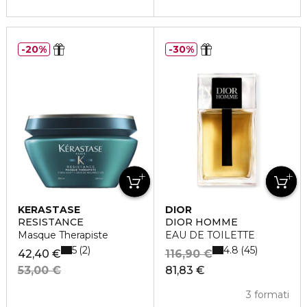
20%
30%
KERASTASE
DIOR
RESISTANCE
DIOR HOMME
Masque Therapiste
EAU DE TOILETTE
5
4.8
2
45
42,40 €
116,90 €
53,00 €
81,83 €
3 formati