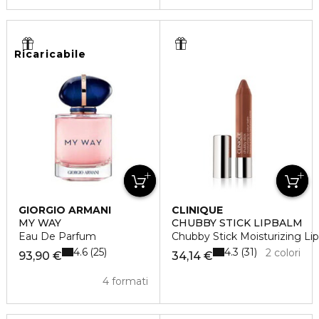
Ricaricabile
GIORGIO ARMANI
CLINIQUE
MY WAY
CHUBBY STICK LIPBALM
Eau De Parfum
Chubby Stick Moisturizing Li
4.6
4.3
25
31
2 colori
93,90 €
34,14 €
4 formati