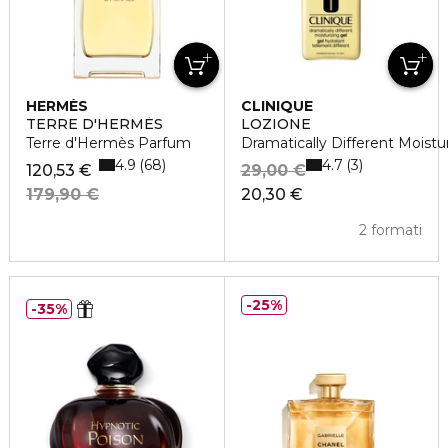
HERMÈS
CLINIQUE
TERRE D'HERMÈS
LOZIONE
Terre d'Hermès Parfum
Dramatically Different Moistu
4.9
4.7
68
3
120,53 €
29,00 €
179,90 €
20,30 €
2 formati
25%
35%