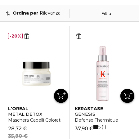
Ordina per
Rilevanza
Filtra
20%
L'OREAL
KERASTASE
PROFESSIONNEL
METAL DETOX
GENESIS
Maschera Capelli Colorati
Defense Thermique
5
1
28,72 €
37,90 €
35,90 €