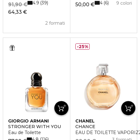
4.9
4
39
6
9 colori
91,90 €
50,00 €
64,33 €
2 formati
25%
GIORGIO ARMANI
CHANEL
STRONGER WITH YOU
CHANCE
Eau de Toilette
EAU DE TOILETTE VAPORI
4.8
116
3 formati