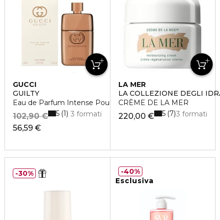
GUCCI
LA MER
GUILTY
LA COLLEZIONE DEGLI ID
Eau de Parfum Intense Pour Femme
CRÈME DE LA MER
5
5
1
7
3 formati
3 formati
102,90 €
220,00 €
56,59 €
40%
30%
Esclusiva