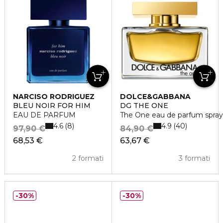
NARCISO RODRIGUEZ
DOLCE&GABBANA
BLEU NOIR FOR HIM
DG THE ONE
EAU DE PARFUM
The One eau de parfum spray
4.6
4.9
8
40
97,90 €
84,90 €
68,53 €
63,67 €
2 formati
3 formati
30%
30%