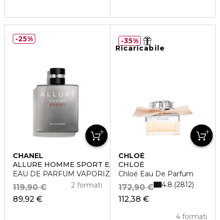
25%
35%
Ricaricabile
CHANEL
CHLOÉ
ALLURE HOMME SPORT EAU EXTRÊME
CHLOÉ
EAU DE PARFUM VAPORIZZATORE
Chloé Eau De Parfum
4.8
2812
2 formati
119,90 €
172,90 €
89,92 €
112,38 €
4 formati