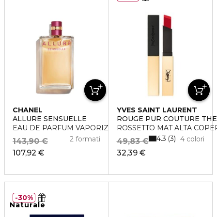
CHANEL
YVES SAINT LAURENT
ALLURE SENSUELLE
ROUGE PUR COUTURE THE
EAU DE PARFUM VAPORIZZATORE
ROSSETTO MAT ALTA COPE
4.3
3
2 formati
4 colori
143,90 €
49,83 €
107,92 €
32,39 €
30%
Naturale