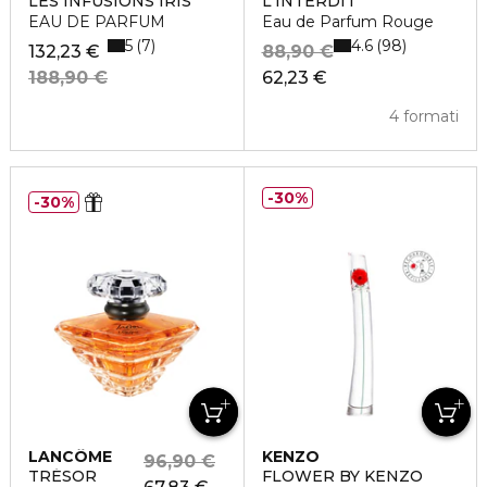
LES INFUSIONS IRIS
L'INTERDIT
EAU DE PARFUM
Eau de Parfum Rouge
5
4.6
7
98
132,23 €
88,90 €
188,90 €
62,23 €
4 formati
30%
30%
LANCÔME
KENZO
96,90 €
TRÉSOR
FLOWER BY KENZO