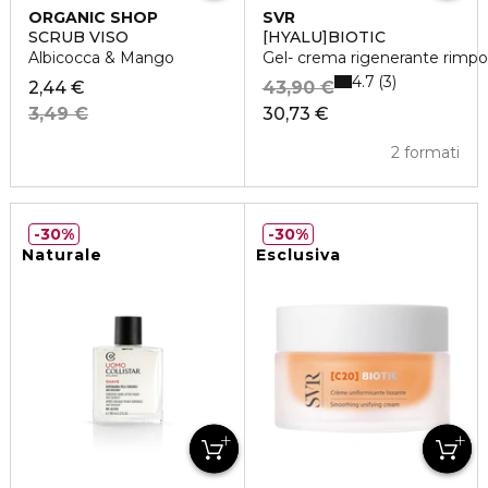
ORGANIC SHOP
SVR
SCRUB VISO
[HYALU]BIOTIC
Albicocca & Mango
Gel- crema rigenerante rimpo
4.7
3
2,44 €
43,90 €
3,49 €
30,73 €
2 formati
30%
30%
Naturale
Esclusiva