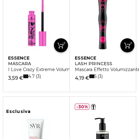
ESSENCE
ESSENCE
MASCARA
LASH PRINCESS
I Love Crazy Extreme Volumizzante
Mascara Effetto Volumizzant
4.7
5
3
3
3,59 €
4,19 €
30%
Esclusiva