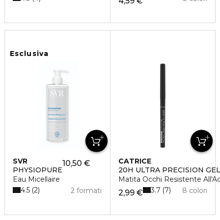
4,59 €
Esclusiva
SVR
CATRICE
10,50 €
PHYSIOPURE
20H ULTRA PRECISION GE
Eau Micellaire
Matita Occhi Resistente All'A
4.5
3.7
2
7
2 formati
8 colori
2,99 €