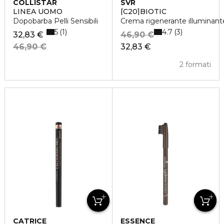
COLLISTAR
SVR
LINEA UOMO
[C20]BIOTIC
Dopobarba Pelli Sensibili
Crema rigenerante illuminant
5
4.7
1
3
32,83 €
46,90 €
46,90 €
32,83 €
2 formati
CATRICE
ESSENCE