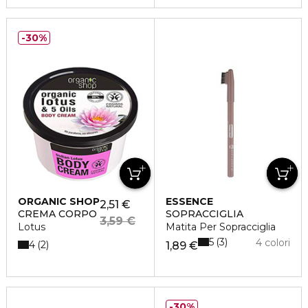
30%
ORGANIC SHOP
ESSENCE
2,51 €
CREMA CORPO
SOPRACCIGLIA
3,59 €
Lotus
Matita Per Sopracciglia
5
3
4 colori
4
2
1,89 €
30%