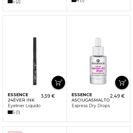
4
1
5
2
ESSENCE
ESSENCE
3,59 €
2,49 €
24EVER INK
ASCIUGASMALTO
Eyeliner Liquido
Express Dry Drops
5
1