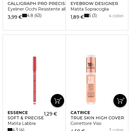
CALLIGRAPH PRO PRECISE 24H MATT
EYEBROW DESIGNER
Eyeliner Occhi Resistente all'Acqua
Matita Sopracciglia
4.8
5
63
3
4 colori
3,99 €
1,89 €
ESSENCE
CATRICE
1,29 €
SOFT & PRECISE
TRUE SKIN HIGH COVER
Matita Labbra
Correttore Viso
4.3
4
3 colori