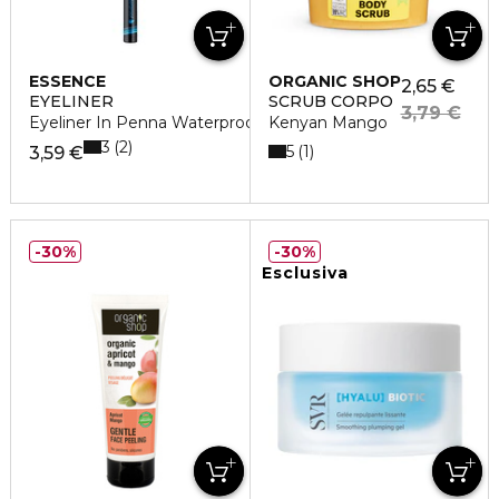
ESSENCE
ORGANIC SHOP
2,65 €
EYELINER
SCRUB CORPO
3,79 €
Eyeliner In Penna Waterproof
Kenyan Mango
3
2
5
1
3,59 €
30%
30%
Esclusiva