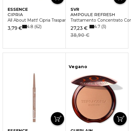
ESSENCE
SVR
CIPRIA
AMPOULE REFRESH
All About Matt! Cipria Trasparente
Trattamento Concentrato Con
4.8
4.7
62
3
3,79 €
27,23 €
38,90 €
Vegano
ESSENCE
GUERLAIN