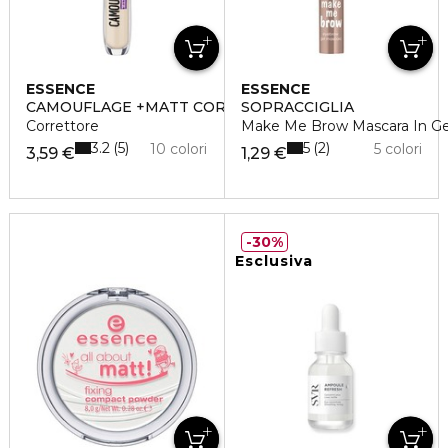
ESSENCE
ESSENCE
CAMOUFLAGE +MATT CORRETTORE
SOPRACCIGLIA
Correttore
Make Me Brow Mascara In Ge
3.2
5
5
2
10 colori
5 colori
3,59 €
1,29 €
30%
Esclusiva