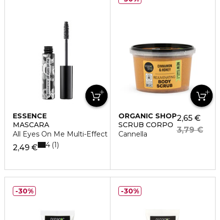
ESSENCE
ORGANIC SHOP
2,65 €
MASCARA
SCRUB CORPO
3,79 €
All Eyes On Me Multi-Effect
Cannella
4
1
2,49 €
30%
30%