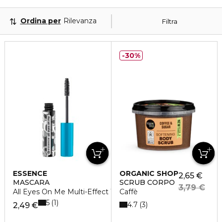
Ordina per
Rilevanza
Filtra
30%
ESSENCE
ORGANIC SHOP
2,65 €
MASCARA
SCRUB CORPO
3,79 €
All Eyes On Me Multi-Effect Waterproof
Caffè
5
1
4.7
3
2,49 €