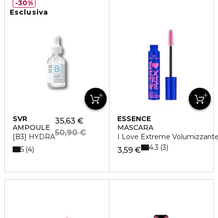
30%
Esclusiva
SVR
ESSENCE
35,63 €
AMPOULE
MASCARA
50,90 €
[B3] HYDRA
I Love Extreme Volumizzant
4.3
3
5
4
3,59 €