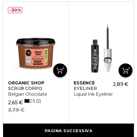
30%
ORGANIC SHOP
ESSENCE
2,89 €
SCRUB CORPO
EYELINER
Belgian Chocolate
Liquid Ink Eyeliner
2.5
2
2,65 €
3,79 €
PAGINA SUCCESSIVA