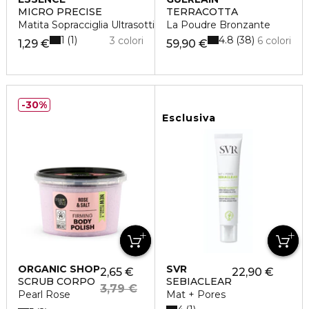
MICRO PRECISE
TERRACOTTA
Matita Sopracciglia Ultrasottile
La Poudre Bronzante
1
4.8
1
38
3 colori
6 colori
1,29 €
59,90 €
30%
Esclusiva
ORGANIC SHOP
SVR
2,65 €
22,90 €
SCRUB CORPO
SEBIACLEAR
3,79 €
Pearl Rose
Mat + Pores