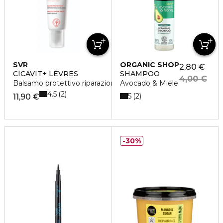
SVR
ORGANIC SHOP
2,80 €
CICAVIT+ LÈVRES
SHAMPOO
4,00 €
Balsamo protettivo riparazione accelerata
Avocado & Miele
4.5
2
5
2
11,90 €
30%