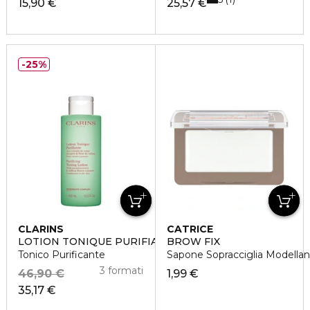
15,90 €
25,57 €
25%
CLARINS
CATRICE
LOTION TONIQUE PURIFIANTE
BROW FIX
Tonico Purificante
Sapone Sopracciglia Modellan
3 formati
46,90 €
1,99 €
35,17 €