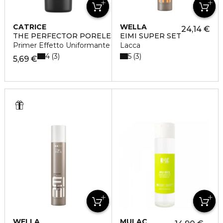
CATRICE
WELLA
24,14 €
THE PERFECTOR PORELESS BLUR
EIMI SUPER SET
Primer Effetto Uniformante
Lacca
4
5
3
3
5,69 €
WELLA
MULAC