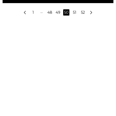
1
···
48
49
50
51
52