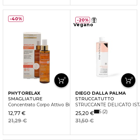
40%
20%
Vegano
PHYTORELAX
DIEGO DALLA PALMA
SMAGLIATURE
STRUCCATUTTO
Concentrato Corpo Attivo Bifasico
STRUCCANTE DELICATO IST
5
2
12,77 €
25,20 €
21,29 €
31,50 €