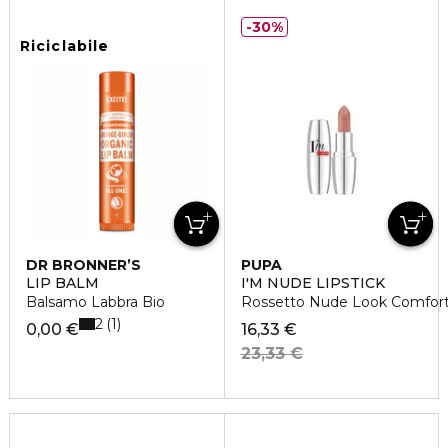
30%
Riciclabile
DR BRONNER’S
PUPA
LIP BALM
I'M NUDE LIPSTICK
Balsamo Labbra Bio
Rossetto Nude Look Comfort
2
1
0,00 €
16,33 €
23,33 €