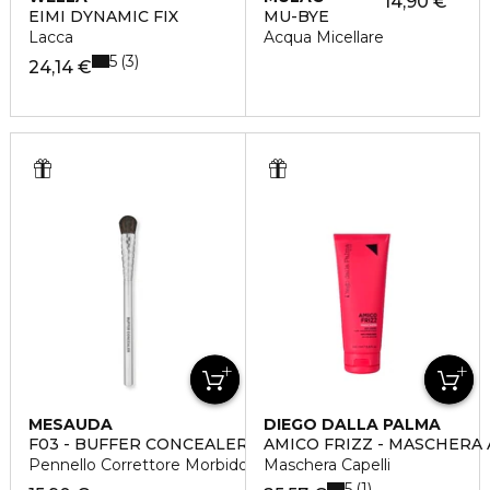
14,90 €
EIMI DYNAMIC FIX
MU-BYE
Lacca
Acqua Micellare
5
3
24,14 €
MESAUDA
DIEGO DALLA PALMA
F03 - BUFFER CONCEALER BRUSH
AMICO FRIZZ - MASCHERA
Pennello Correttore Morbido
Maschera Capelli
5
1