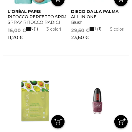
L'ORÉAL PARIS
DIEGO DALLA PALMA
RITOCCO PERFETTO SPRAY
ALL IN ONE
SPRAY RITOCCO RADICI
Blush
5
1
1
1
3 colori
5 colori
16,00 €
29,50 €
11,20 €
23,60 €