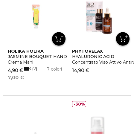
HOLIKA HOLIKA
PHYTORELAX
JASMINE BOUQUET HAND CREAM
HYALURONIC ACID
Crema Mani
Concentrato Viso Attivo Antir
3
2
7 colori
4,90 €
14,90 €
7,00 €
30%