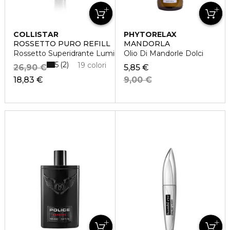
COLLISTAR
PHYTORELAX
ROSSETTO PURO REFILL
MANDORLA
Rossetto Superidrante Luminoso
Olio Di Mandorle Dolci
5
2
19 colori
26,90 €
5,85 €
18,83 €
9,00 €