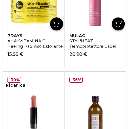
7DAYS
MULAC
AHA+VITAMINA C
STYL'HEAT
Peeling Pad Viso Esfoliante Double-Face
Termoprotettore Capelli
15,99 €
20,90 €
30%
35%
Ricarica