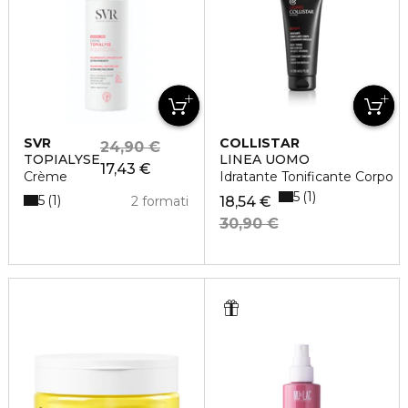
SVR
COLLISTAR
24,90 €
TOPIALYSE
LINEA UOMO
17,43 €
Crème
Idratante Tonificante Corpo
5
1
5
1
2 formati
18,54 €
30,90 €