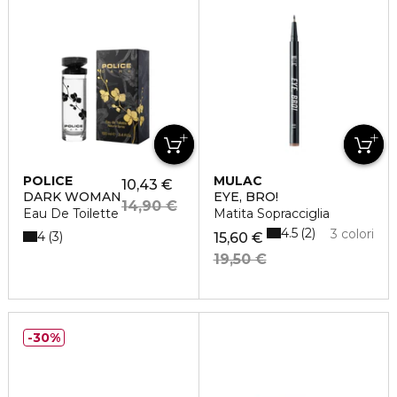
POLICE
MULAC
10,43 €
DARK WOMAN
EYE, BRO!
14,90 €
Eau De Toilette
Matita Sopracciglia
4.5
2
3 colori
4
3
15,60 €
19,50 €
30%