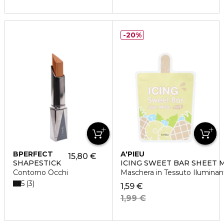
20%
BPERFECT
A'PIEU
15,80 €
SHAPESTICK
ICING SWEET BAR SHEET 
Contorno Occhi
Maschera in Tessuto Iluminan
5
3
1,59 €
1,99 €