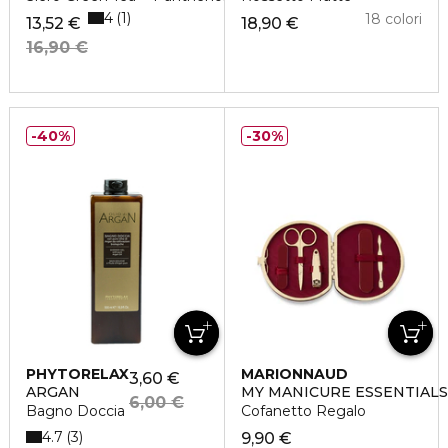
4
1
18 colori
13,52 €
18,90 €
16,90 €
40%
30%
PHYTORELAX
MARIONNAUD
3,60 €
ARGAN
MY MANICURE ESSENTIALS
6,00 €
Bagno Doccia
Cofanetto Regalo
4.7
3
9,90 €