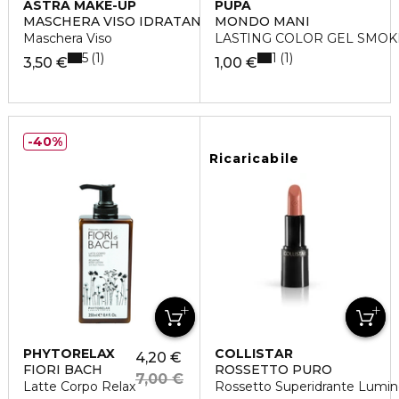
ASTRA MAKE-UP
PUPA
MASCHERA VISO IDRATANTE NUTRIENTE
MONDO MANI
Maschera Viso
LASTING COLOR GEL SMO
5
1
1
1
3,50 €
1,00 €
40%
Ricaricabile
PHYTORELAX
COLLISTAR
4,20 €
FIORI BACH
ROSSETTO PURO
7,00 €
Latte Corpo Relax
Rossetto Superidrante Lumi