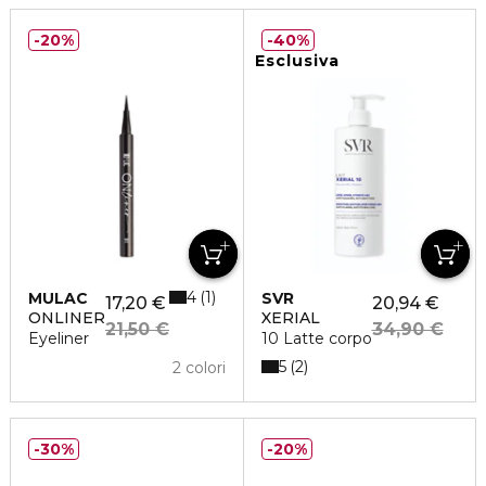
20%
40%
Esclusiva
4
1
MULAC
SVR
17,20 €
20,94 €
ONLINER
XERIAL
21,50 €
34,90 €
Eyeliner
10 Latte corpo
5
2
2 colori
30%
20%