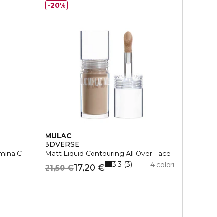
20%
MULAC
3DVERSE
amina C
Matt Liquid Contouring All Over Face
3.3
3
4 colori
17,20 €
21,50 €