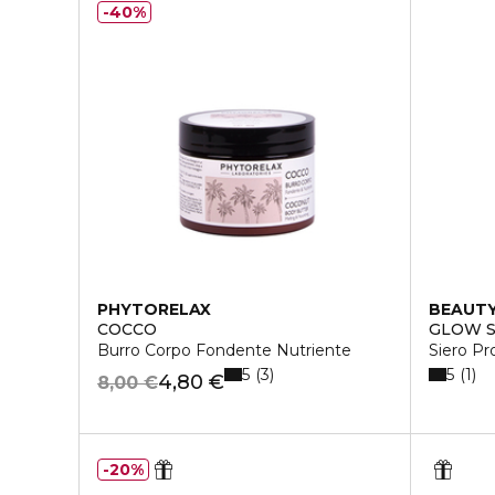
40%
PHYTORELAX
BEAUTY
COCCO
GLOW 
Burro Corpo Fondente Nutriente
Siero Pr
5
5
3
1
4,80 €
8,00 €
20%