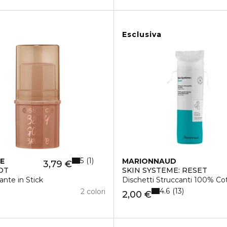
Esclusiva
5
1
E
MARIONNAUD
3,79 €
OT
SKIN SYSTÈME: RESET
nte in Stick
Dischetti Struccanti 100% Co
4.6
13
2 colori
2,00 €