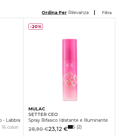
Ordina Per
Rilevanza
Filtra
20%
MULAC
SETTER CEO
o - Labbra
Spray Bifasico Idratante e Illuminante
5
2
16 colori
23,12 €
28,90 €