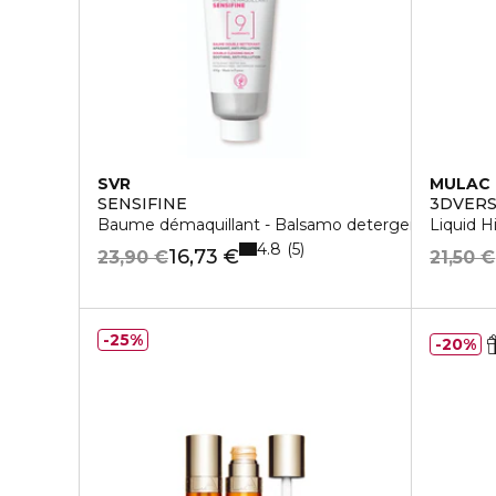
SVR
MULAC
SENSIFINE
3DVER
Baume démaquillant - Balsamo detergente doppia 
Liquid H
4.8
5
16,73 €
23,90 €
21,50 €
25%
20%