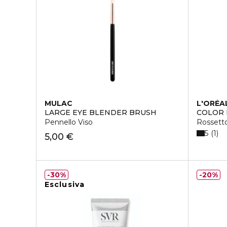
MULAC
L'ORÉA
LARGE EYE BLENDER BRUSH
COLOR 
Pennello Viso
Rossetto
5
1
5,00 €
30%
20%
Esclusiva