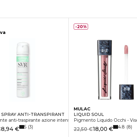
20%
iva
MULAC
L SPRAY ANTI-TRANSPIRANT
LIQUID SOUL
te anti-traspirante azione intensa 48h
Pigmento Liquido Occhi - Vis
5
4.8
3
8
8,94 €
18,00 €
€
22,50 €