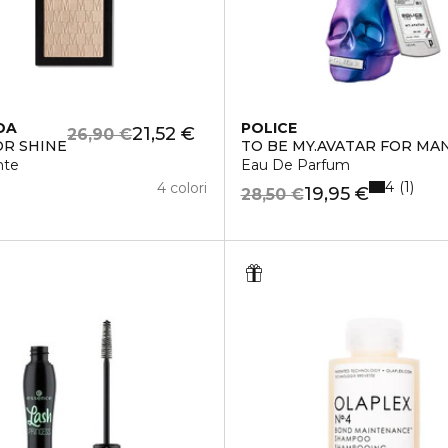
DA
POLICE
21,52 €
26,90 €
OR SHINE
TO BE MY.AVATAR FOR MA
nte
Eau De Parfum
4
1
4 colori
19,95 €
28,50 €