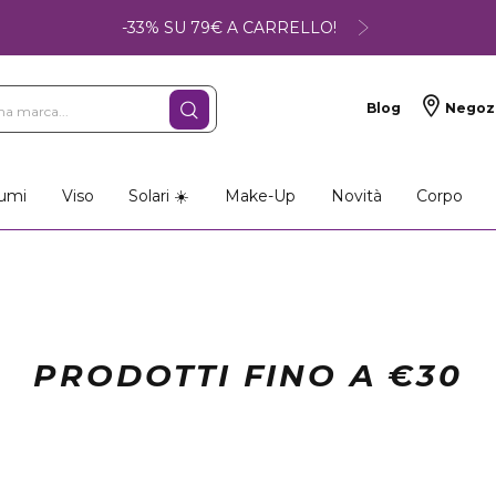
-33% SU 79€ A CARRELLO!
Blog
Negoz
umi
Viso
Solari ☀️
Make-Up
Novità
Corpo
PRODOTTI FINO A €30