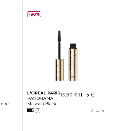
30%
L'ORÉAL PARIS
11,13 €
15,90 €
PANORAMA
tone
Mascara Black
5
7
2 colori