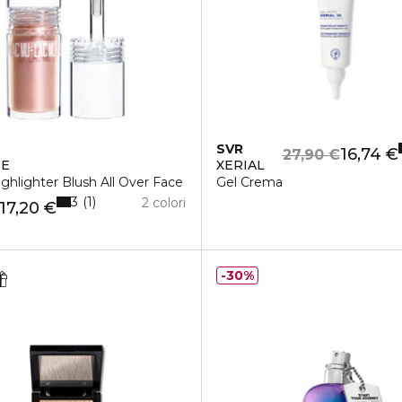
SVR
16,74 €
27,90 €
SE
XERIAL
azione emolliente anti-inquinamento
ighlighter Blush All Over Face
Gel Crema
3
1
2 colori
17,20 €
30%