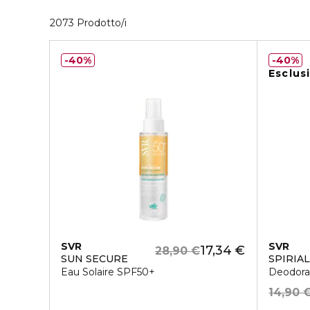
40 Prodotti visualizzati
2073 Prodotto/i
40%
40%
Esclus
SVR
SVR
17,34 €
28,90 €
SUN SECURE
SPIRIA
Eau Solaire SPF50+
Deodoran
14,90 