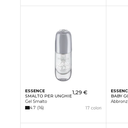
ESSENCE
ESSENC
1,29 €
SMALTO PER UNGHIE
BABY G
Gel Smalto
Abbronza
4.7
16
17 colori