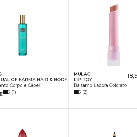
S
MULAC
18,
TUAL OF KARMA HAIR & BODY MIST
LIP TOY
nto Corpo e Capelli
Balsamo Labbra Colorato
5
5
1
2
€