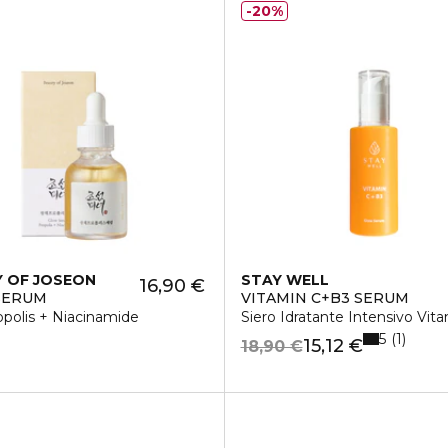
20%
 OF JOSEON
STAY WELL
16,90 €
SERUM
VITAMIN C+B3 SERUM
opolis + Niacinamide
Siero Idratante Intensivo Vit
5
1
15,12 €
18,90 €