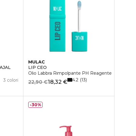
MULAC
AJAL
LIP CEO
Olio Labbra Rimpolpante PH Reagente
4.2
13
3 colori
18,32 €
22,90 €
30%