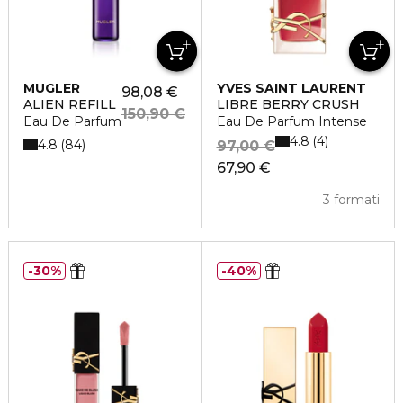
MUGLER
YVES SAINT LAURENT
98,08 €
ALIEN REFILL
LIBRE BERRY CRUSH
150,90 €
Eau De Parfum
Eau De Parfum Intense
4.8
4
4.8
84
97,00 €
67,90 €
3 formati
30%
40%