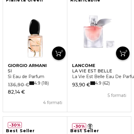
Pianeta Green
Ricaricabile
GIORGIO ARMANI
LANCÔME
SÌ
LA VIE EST BELLE
Sì Eau de Parfum
La Vie Est Belle Eau De Parf
4.9
4.9
18
62
136,90 €
93,90 €
82,14 €
5 formati
4 formati
30%
30%
Best Seller
Best Seller