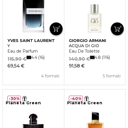
YVES SAINT LAURENT
GIORGIO ARMANI
Y
ACQUA DI GIÒ
Eau de Parfum
Eau De Toilette
4.4
4.8
16
116
115,90 €
140,90 €
69,54 €
91,58 €
4 formati
5 formati
30%
40%
Pianeta Green
Pianeta Green