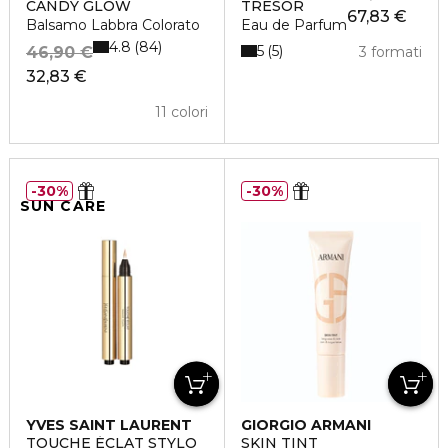
CANDY GLOW
TRÉSOR
67,83 €
Balsamo Labbra Colorato
Eau de Parfum
4.8
84
5
5
46,90 €
3 formati
32,83 €
11 colori
30%
30%
SUN CARE
YVES SAINT LAURENT
GIORGIO ARMANI
TOUCHE ÉCLAT STYLO
SKIN TINT