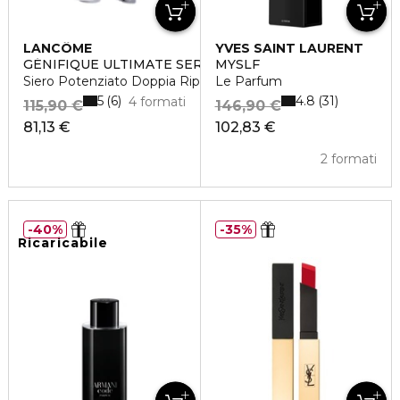
LANCÔME
YVES SAINT LAURENT
GÉNIFIQUE ULTIMATE SERUM
MYSLF
Siero Potenziato Doppia Riparazione
Le Parfum
5
4.8
6
31
4 formati
115,90 €
146,90 €
81,13 €
102,83 €
2 formati
40%
35%
Ricaricabile