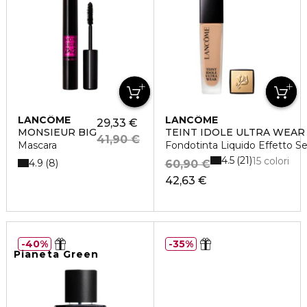
LANCÔME
LANCÔME
29,33 €
MONSIEUR BIG
TEINT IDOLE ULTRA WEAR
41,90 €
Mascara
Fondotinta Liquido Effetto S
4.5
21
15 colori
4.9
8
60,90 €
42,63 €
40%
35%
Pianeta Green