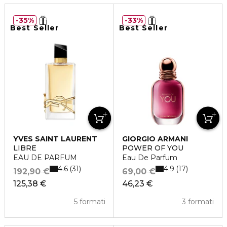
35%
33%
Best Seller
Best Seller
YVES SAINT LAURENT
GIORGIO ARMANI
LIBRE
POWER OF YOU
EAU DE PARFUM
Eau De Parfum
4.6
4.9
31
17
192,90 €
69,00 €
125,38 €
46,23 €
5 formati
3 formati