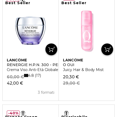
Best Seller
Best Seller
LANCÔME
LANCÔME
RÉNERGIE H.P.N. 300 - PEPTIDE CREAM
Ô OUI
Crema Viso Anti-Età Globale Alta Performance
Juicy Hair & Body Mist
4.8
17
60,00 €
20,30 €
42,00 €
29,00 €
3 formati
40%