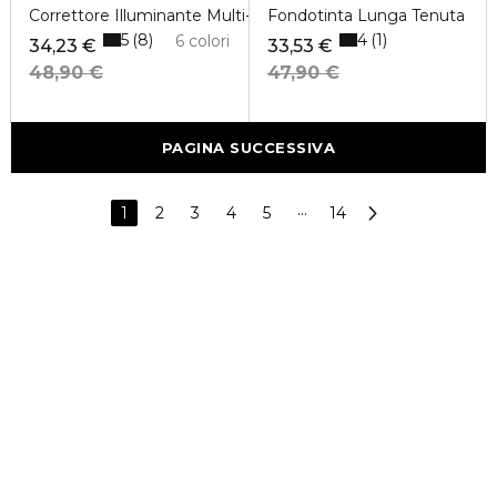
Correttore Illuminante Multi-Uso
Fondotinta Lunga Tenuta
5
4
8
1
6 colori
34,23 €
33,53 €
48,90 €
47,90 €
PAGINA SUCCESSIVA
1
2
3
4
5
···
14