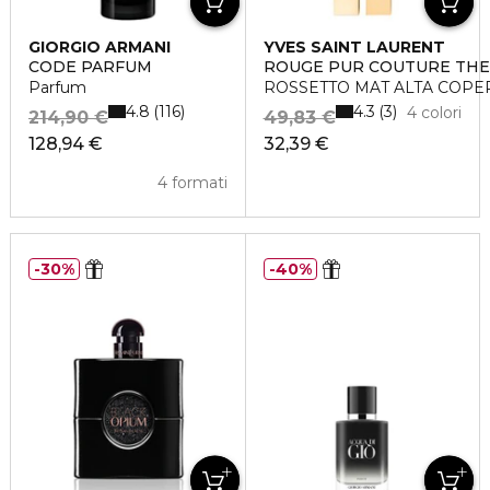
GIORGIO ARMANI
YVES SAINT LAURENT
CODE PARFUM
ROUGE PUR COUTURE THE
Parfum
ROSSETTO MAT ALTA COPE
4.8
4.3
116
3
4 colori
214,90 €
49,83 €
128,94 €
32,39 €
4 formati
30%
40%