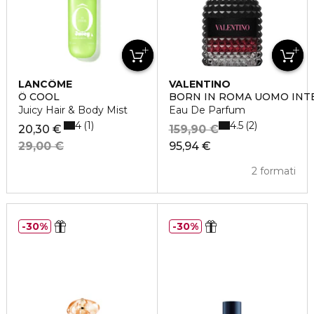
LANCÔME
VALENTINO
Ô COOL
BORN IN ROMA UOMO INT
Juicy Hair & Body Mist
Eau De Parfum
4
4.5
1
2
20,30 €
159,90 €
29,00 €
95,94 €
2 formati
30%
30%