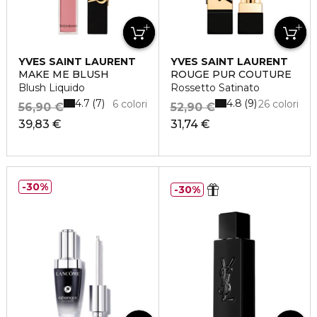
YVES SAINT LAURENT
YVES SAINT LAURENT
MAKE ME BLUSH
ROUGE PUR COUTURE
Blush Liquido
Rossetto Satinato
4.7
4.8
7
9
6 colori
26 colori
56,90 €
52,90 €
39,83 €
31,74 €
30%
30%