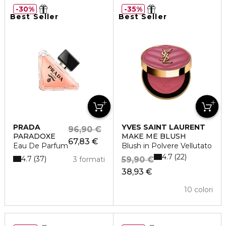
30%
35%
Best Seller
Best Seller
PRADA
YVES SAINT LAURENT
96,90 €
PARADOXE
MAKE ME BLUSH
67,83 €
Eau De Parfum
Blush in Polvere Vellutato
4.7
22
4.7
37
3 formati
59,90 €
38,93 €
10 colori