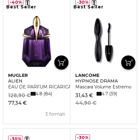
40%
30%
Best Seller
Best Seller
MUGLER
LANCÔME
ALIEN
HYPNÔSE DRAMA
EAU DE PARFUM RICARICABILE
Mascara Volume Estremo
4.8
4.7
84
39
128,90 €
31,43 €
77,34 €
44,90 €
3 formati
30%
30%