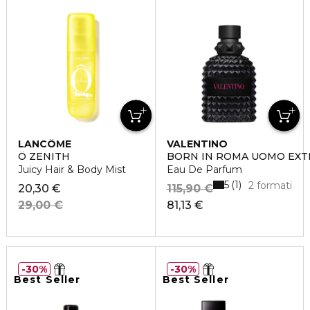
LANCÔME
VALENTINO
Ô ZENITH
BORN IN ROMA UOMO EX
Juicy Hair & Body Mist
Eau De Parfum
5
1
2 formati
20,30 €
115,90 €
29,00 €
81,13 €
30%
30%
Best Seller
Best Seller