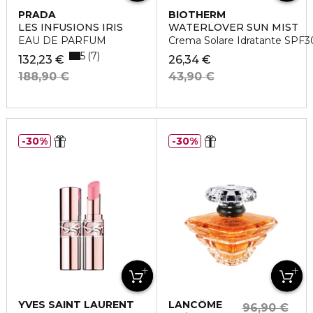
PRADA
BIOTHERM
LES INFUSIONS IRIS
WATERLOVER SUN MIST
EAU DE PARFUM
Crema Solare Idratante SPF3
5
7
132,23 €
26,34 €
188,90 €
43,90 €
30%
30%
YVES SAINT LAURENT
LANCÔME
96,90 €