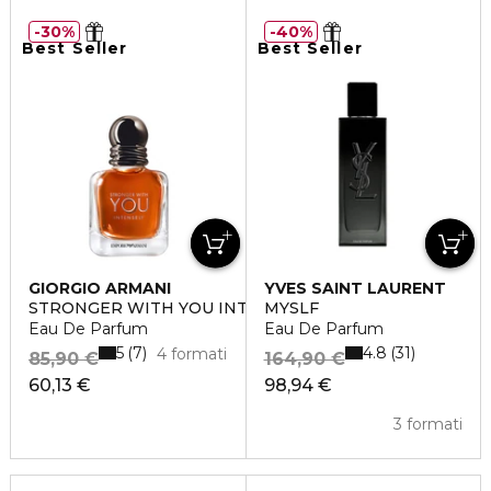
30%
40%
Best Seller
Best Seller
GIORGIO ARMANI
YVES SAINT LAURENT
STRONGER WITH YOU INTENSELY
MYSLF
Eau De Parfum
Eau De Parfum
5
4.8
7
31
4 formati
85,90 €
164,90 €
60,13 €
98,94 €
3 formati