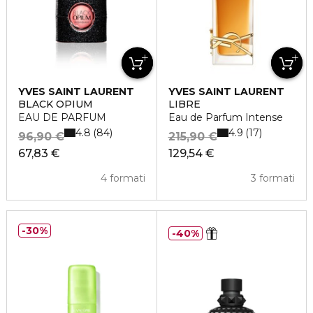
YVES SAINT LAURENT
YVES SAINT LAURENT
BLACK OPIUM
LIBRE
EAU DE PARFUM
Eau de Parfum Intense
4.8
4.9
84
17
96,90 €
215,90 €
67,83 €
129,54 €
4 formati
3 formati
30%
40%