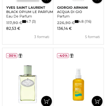
YVES SAINT LAURENT
GIORGIO ARMANI
BLACK OPIUM LE PARFUM
ACQUA DI GIÒ
Eau De Parfum
Parfum
4.7
4.8
3
116
117,90 €
226,90 €
82,53 €
136,14 €
3 formati
5 formati
30%
40%