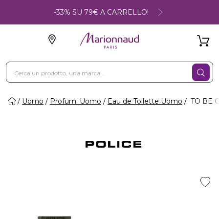
-33% SU 79€ A CARRELLO!
Uomo
Profumi Uomo
Eau de Toilette Uomo
TO BE C